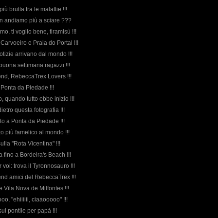
più brutta tra le malattie !!!
n andiamo più a sciare ???
 amo, ti voglio bene, tiramisù !!!
a Carvoeiro e Praia do Portal !!!
notizie arrivano dal mondo !!!
 buona settimana ragazzi !!!
nd, RebeccaTrex Lovers !!!
a Ponta da Piedade !!!
so, quando tutto ebbe inizio !!!
 dietro questa fotografia !!!
nto a Ponta da Piedade !!!
tto più famelico al mondo !!!
sulla "Rota Vicentina" !!!
a fino a Bordeira's Beach !!!
r voi: trova il Tyronnosauro !!!
nd amici del RebeccaTrex !!!
e Vila Nova de Milfontes !!!
oooo, "ehiiiiii, ciaaooooo" !!!
 sul pontile per papà !!!