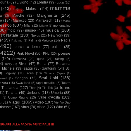
iguria
(69)
Livigno
(42)
Londra
(99)
Luca
(10)
mamma
(213)
Malesia
(114)
Luigi
(2)
Margherita
(245)
Marche
(92)
a
(3)
io
(184)
Marocco
(23)
Marrakech
(119)
Marta
essico
(607)
Milan
(12)
monopattino
Milano
(1)
38)
musica
(189)
moto
(99)
museo
(45)
Natale
(198)
New York
(39)
(17)
Naxos
(22)
(459)
Paola
Palma di Maiorca
(14)
Palermo
(2)
2496)
parchi a tema
(77)
pattini
(25)
(4222)
poesie
Pink Floyd
(56)
Pixiz
(20)
(149)
Provenza
(20)
quad
(21)
rafting
(5)
3)
Rivoli
(47)
Roma
(77)
Rosanna
Ricky
(1)
n Michele
(39)
saggi
(35)
Santorini
(54)
Sci
9)
Segway
(11)
Sicilia
(13)
Simone (Dipa)
(1)
Stati Uniti
(188)
Spagna
(72)
seed
(1)
izzera
(15)
Swaziland
(5)
tappi metallici
(8)
Teatro
Torino
)
Thailandia
(127)
Thor
(4)
Tik-Tok
(3)
31)
Turchia
(49)
Umberto
(118)
Umbria
(88)
Valle d'Aosta
(163)
Uomo Ragno
(13)
à
(1)
Viaggi
(1069)
a
(31)
video
(107)
Viet Vo Dao
arbasse
(167)
virus
(70)
visite
(127)
Who
(51)
TORNARE ALLA PAGINA PRINCIPALE !!!