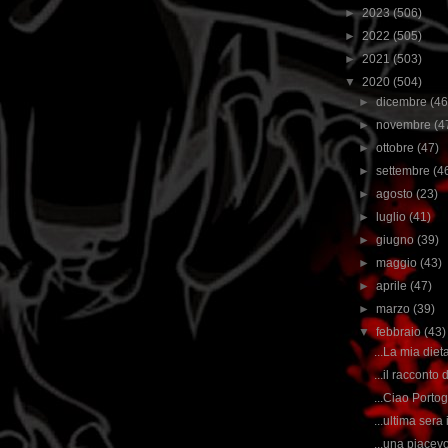
►
2023
(506)
►
2022
(505)
►
2021
(503)
▼
2020
(504)
►
dicembre
(46
►
novembre
(4
►
ottobre
(47)
►
settembre
(4
►
agosto
(23)
►
luglio
(41)
►
giugno
(39)
►
maggio
(43)
►
aprile
(47)
►
marzo
(39)
▼
febbraio
(43)
...La mia dieta
...il racconto 
...Ciao Portog
...ultima sera 
...una piacevo