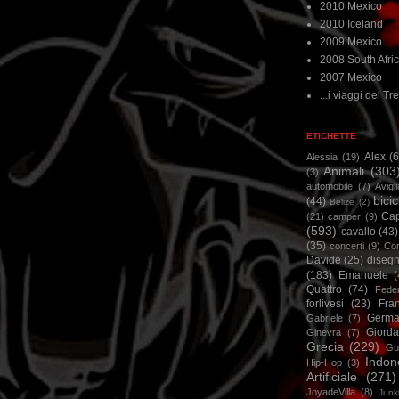
2010 Mexico
2010 Iceland
2009 Mexico
2008 South Afri
2007 Mexico
...i viaggi del Tre
ETICHETTE
Alex
(
Alessia
(19)
Animali
(303
(3)
automobile
(7)
Avigl
bicic
(44)
Belize
(2)
Ca
(21)
camper
(9)
(593)
cavallo
(43)
(35)
concerti
(9)
Cor
Davide
(25)
disegn
(183)
Emanuele
(
Quattro
(74)
Feder
forlivesi
(23)
Fra
Germa
Gabriele
(7)
Giorda
Ginevra
(7)
Grecia
(229)
Gu
Indon
Hip-Hop
(3)
Artificiale
(271)
JoyadeVilla
(8)
Junk