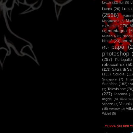
L
Letizia
(22)
libri
(5)
Lucia
Lucca
(26)
(2586)
Manuel
Mar
Mariateresa
(6)
M
Martina
(179)
(1)
montagna
(6
(4)
Musical.ly
(6)
Napoli
nonni
Nicolò
(23)
papà
(
(45)
photoshop
(297)
Portogallo
rebeccatrex
(50
(113)
Sacra di Sa
(133)
Scuola
(11
Singapore
(7)
Snap
Sudafrica
(182)
Sv
Televisione
(70
(3)
(227)
Toscana
(1
unghie
(8)
Universit
Veronic
Venezia
(7)
Vill
(15)
Vietnam
(2)
Wided
(5)
...CLIKKA QUI PER 