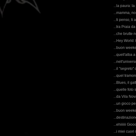
...la paura: la 
...mamma, no
...ti penso, ti
...tra Praia d
...che brutte 
...Hey World:
...buon weeke
...quell'alba 
...nell'univer
...il "segreto"
...quel tramo
...Blues, il ga
...quelle foto 
...da Vila Nov
...un gioco pe
...buon weeke
...destinazion
...ehiiiiii Gio
...i miei cuori