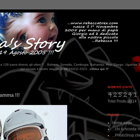
tati da 139 paesi diversi, gli ultimi ? ...Bahrein, Somalia, Cambogia, Bahamas, Rep. Congo, Uganda, 
ostro viaggio in MESSICO 2023...
clikka qui !!!
NUMERO VISITE
mamma !!!
Total Posts :9314
PAGINE
Home page
...chi si ricorda !!
...PhotoShop che