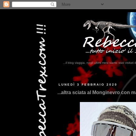
...il blog viaggia, negli ultimi mesi siamo stati visi
...qui trovate il n
LUNEDÌ 3 FEBBRAIO 2020
...altra sciata al Monginevro con 