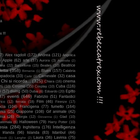
ca
x !!!
67)
Alex ragdoll
(172)
Andrea
(121)
Angelica
)
Apple
(62)
arte
(37)
Aurora
(3)
Australia
(2)
Beatrice
iana
(22)
Barcellona
(15)
Beatles
(10)
letta
(358)
Blues
(157)
Calabria
Birmania
(1)
casa
ppadocia
(33)
Carnevale
(32)
Carlo
(1)
Chi si ricorda...
(325)
cinema
Chiara
(16)
Cosimo
(35)
Cuba
(116)
fù
(10)
Cosplay
(10)
i
(57)
diving
(50)
Egitto
Dubai
(6)
Edoardo
(20)
eventi
(646)
47)
Fabrizio
(51)
Fantastici
Film
(46)
ico
(12)
ferrata
(18)
Firenze
(17)
ncia
(104)
Francigena
(77)
fumetto
(164)
nia
(25)
Giappone
(108)
Gif animate
(42)
nia
(26)
Giorgia
(12)
Glad
(10)
Giovanna
(1)
Halloween
(79)
atemala
(6)
Harry Potter
(10)
esia
(284)
Intelligenza
Inghilterra
(176)
Irlanda
(96)
Islanda
(83)
Istanbul
(44)
Laura
(36)
Lavinia
(75)
book
(1)
Langhe
(2)