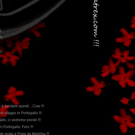
)
7)
6)
 è salutare quindi ...Ciao !!!
del viaggio in Portogallo !!!
allo, ci vedremo presto !!!
in Portogallo: Faro !!!
le sosta a Praia da Marinha !!!