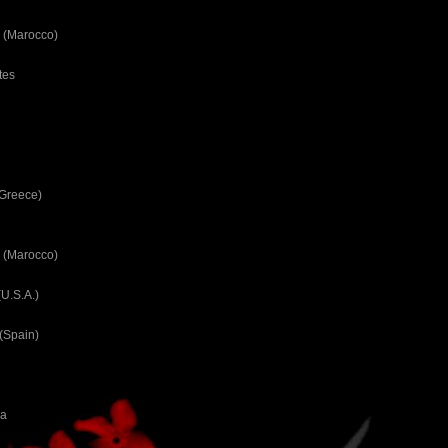
 (Marocco)
tes
(Greece)
 (Marocco)
U.S.A.)
(Spain)
ca