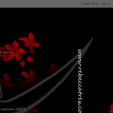
Giordania...
!
 passione 2018 !!!