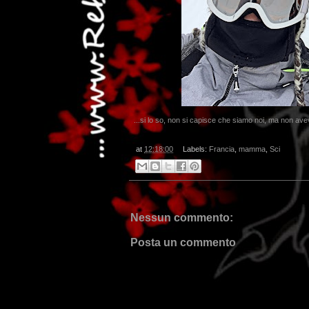
...si lo so, non si capisce che siamo noi, ma non avev
at
12:18:00
Labels:
Francia
,
mamma
,
Sci
...dai n
Nessun commento:
Posta un commento