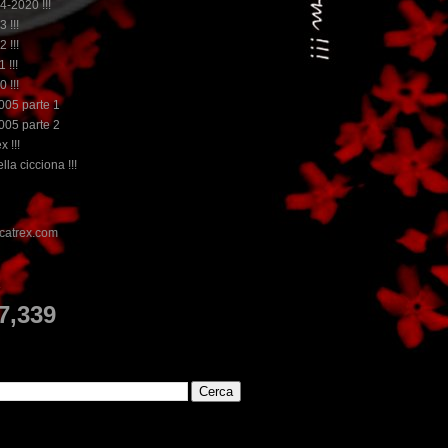
14-2020 !!!
3 !!!
2 !!!
 !!!
0 !!!
2005 parte 1
2005 parte 2
x !!!
lla cicciona !!!
E
7,339