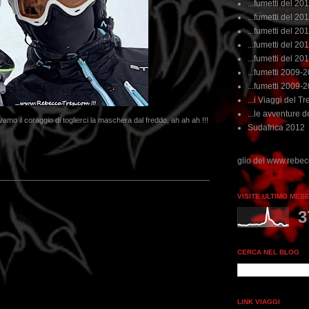
...fumetti del 20
...fumetti del 201
...fumetti del 201
...fumetti del 2011
...fumetti del 201
...fumetti 2009-
...fumetti 2009-
...i Viaggi del Tre
...le avventure de
amo il coraggio di toglierci la maschera dal freddo, ah ah ah !!!
Sudafrica 2012
on perdere tempo, clikka "qui", c'è il meglio del www.rebeccatrex.com
VISITE ULTIMO MES
3
CERCA NEL BLOG
LINK VIAGGI