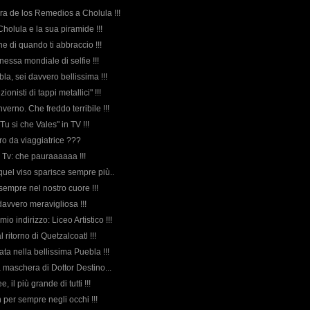
ra de los Remedios a Cholula !!!
holula e la sua piramide !!!
ne di quando ti abbraccio !!!
nessa mondiale di selfie !!!
bla, sei davvero bellissima !!!
zionisti di tappi metallici" !!!
'inverno. Che freddo terribile !!!
"Tu si che Vales" in TV !!!
uro da viaggiatrice ???
n Tv: che pauraaaaaa !!!
 quel viso sparisce sempre più..
sempre nel nostro cuore !!!
davvero meravigliosa !!!
 mio indirizzo: Liceo Artistico !!!
l ritorno di Quetzalcoatl !!!
erata nella bellissima Puebla !!!
 la maschera di Dottor Destino...
e, il più grande di tutti !!!
 per sempre negli occhi !!!