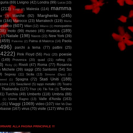
iguria
(69)
Livigno
(42)
Londra
(99)
Luca
(10)
mamma
(213)
Malesia
(114)
Luigi
(2)
Margherita
(245)
Marche
(92)
a
(3)
io
(184)
Marocco
(23)
Marrakech
(119)
Marta
essico
(607)
Milan
(12)
monopattino
Milano
(1)
38)
musica
(189)
moto
(99)
museo
(45)
Natale
(198)
New York
(39)
(17)
Naxos
(22)
(459)
Paola
Palma di Maiorca
(14)
Palermo
(2)
2496)
parchi a tema
(77)
pattini
(25)
(4222)
poesie
Pink Floyd
(56)
Pixiz
(20)
(149)
Provenza
(20)
quad
(21)
rafting
(5)
3)
Rivoli
(47)
Roma
(77)
Rosanna
Ricky
(1)
n Michele
(39)
saggi
(35)
Santorini
(54)
Sci
9)
Segway
(11)
Sicilia
(13)
Simone (Dipa)
(1)
Stati Uniti
(188)
Spagna
(72)
seed
(1)
izzera
(15)
Swaziland
(5)
tappi metallici
(8)
Teatro
Torino
)
Thailandia
(127)
Thor
(4)
Tik-Tok
(3)
31)
Turchia
(49)
Umberto
(118)
Umbria
(88)
Valle d'Aosta
(163)
Uomo Ragno
(13)
à
(1)
Viaggi
(1069)
a
(31)
video
(107)
Viet Vo Dao
arbasse
(167)
virus
(70)
visite
(127)
Who
(51)
TORNARE ALLA PAGINA PRINCIPALE !!!