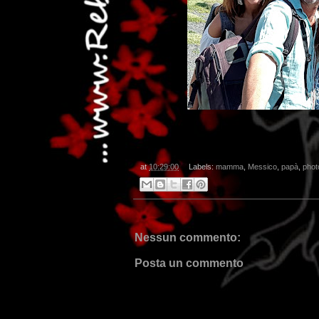
at
10:29:00
Labels:
mamma
,
Messico
,
papà
,
phot
Nessun commento:
Posta un commento