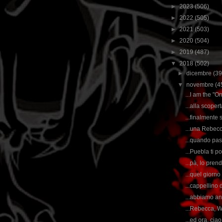
►
2023
(506)
►
2022
(505)
►
2021
(503)
►
2020
(504)
►
2019
(487)
▼
2018
(502)
►
dicembre
(39
▼
novembre
(4
...I am the "
...alla scoper
...finalmente 
...una Rebecca
...quando pas
...Puebla ti p
...pà, lo pre
...quel giorno
...cappellino 
...abbiamo an
...Rebecca, W
...ed ora, ciao