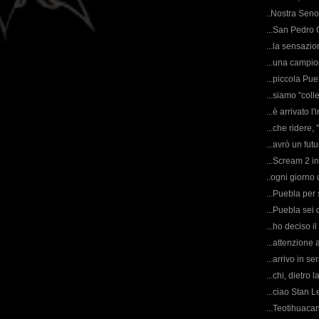
..Nostra Seno
...San Pedro C
...la sensazio
...una campio
...piccola Pue
...siamo "colle
...è arrivato l
...che ridere, 
...avrò un fut
...Scream 2 i
..ogni giorno
...Puebla per 
...Puebla sei 
...ho deciso il
...attenzione a
...arrivo in s
...chi, dietro
...ciao Stan Le
...Teotihuacan