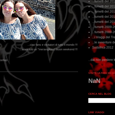
...fumetti del 20
...fumetti del 201
...fumetti del 201
...fumetti del 2011
...fumetti del 201
...fumetti 2009-
...fumetti 2009-
...i Viaggi del Tre
...le avventure de
...ciao fans e visitatori di tutto il mondo !!!
Sudafrica 2012
...a voi tutti un "meraviglioso" buon weekend !!!
...dai non perdere tempo, clikka "qui", c'è il
oshop
VISITE ULTIMO MES
NaN
CERCA NEL BLOG
LINK VIAGGI