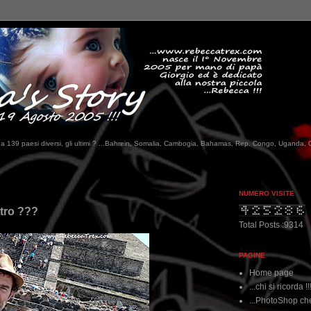
tati da 139 paesi diversi, gli ultimi ? ...Bahrein, Somalia, Cambogia, Bahamas, Rep. Congo, Uganda, 
NUMERO VISITE
ttro ???
Total Posts :9314
PAGINE
Home page
...chi si ricorda !!
...PhotoShop che