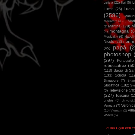
L
Letizia
(22)
libri
(5)
Lucia
Lucca
(26)
(2586)
Manuel
Mar
Mariateresa
(6)
M
Martina
(179)
(1)
montagna
(6
(4)
Musical.ly
(6)
Napoli
nonni
Nicolò
(23)
papà
(
(45)
photoshop
(297)
Portogallo
rebeccatrex
(50
(113)
Sacra di Sa
(133)
Scuola
(11
Singapore
(7)
Snap
Sudafrica
(182)
Sv
Televisione
(70
(3)
(227)
Toscana
(1
unghie
(8)
Universit
Veronic
Venezia
(7)
Vill
(15)
Vietnam
(2)
Wided
(5)
...CLIKKA QUI PER 