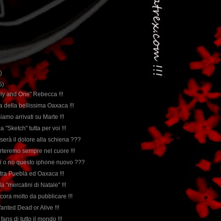
)
5)
Only and One" Rebecca !!!
ta della bellissima Oaxaca !!!
siamo arrivati su Marte !!!
 "Sketch" tutta per voi !!!
serà il dolore alla schiena ???
orteremo sempre nel cuore !!!
ndi o no questo iphone nuovo ???
 tra Puebla ed Oaxaca !!!
da "mercatini di Natale" !!!
cora molto da pubblicare !!!
anted Dead or Alive !!!
 fans di tutto il mondo !!!