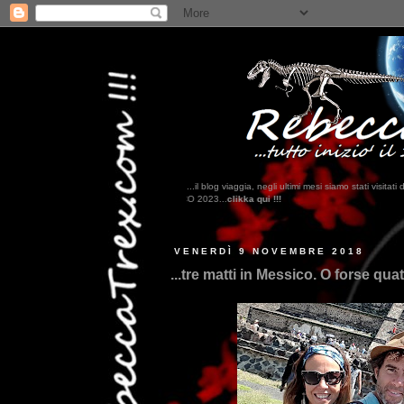
...il blog viaggia, negli ultimi mesi siamo stati visi
VENERDÌ 9 NOVEMBRE 2018
...tre matti in Messico. O forse qua