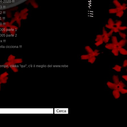
14-2020 !!!
3 !!!
2 !!!
 !!!
0 !!!
2005 parte 1
2005 parte 2
x !!!
lla cicciona !!!
 meglio del www.rebeccatrex.com
E