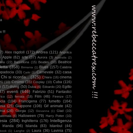
ca
x !!!
67)
Alex ragdoll
(172)
Andrea
(121)
Angelica
)
Apple
(62)
arte
(37)
Aurora
(3)
Australia
(2)
Beatrice
iana
(22)
Barcellona
(15)
Beatles
(10)
letta
(358)
Blues
(157)
Calabria
Birmania
(1)
casa
ppadocia
(33)
Carnevale
(32)
Carlo
(1)
Chi si ricorda...
(325)
cinema
Chiara
(16)
Cosimo
(35)
Cuba
(116)
fù
(10)
Cosplay
(10)
i
(57)
diving
(50)
Egitto
Dubai
(6)
Edoardo
(20)
eventi
(646)
47)
Fabrizio
(51)
Fantastici
Film
(46)
ico
(12)
ferrata
(18)
Firenze
(17)
ncia
(104)
Francigena
(77)
fumetto
(164)
nia
(25)
Giappone
(108)
Gif animate
(42)
nia
(26)
Giorgia
(12)
Glad
(10)
Giovanna
(1)
Halloween
(79)
atemala
(6)
Harry Potter
(10)
esia
(284)
Intelligenza
Inghilterra
(176)
Irlanda
(96)
Islanda
(83)
Istanbul
(44)
Laura
(36)
Lavinia
(75)
book
(1)
Langhe
(2)