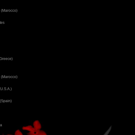
 (Marocco)
tes
(Greece)
 (Marocco)
U.S.A.)
(Spain)
ca