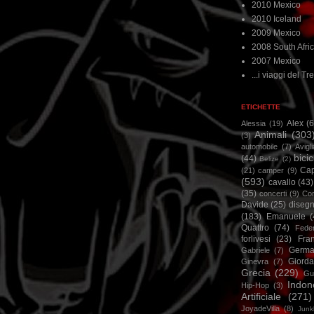
2010 Mexico
2010 Iceland
2009 Mexico
2008 South Afri
2007 Mexico
...i viaggi del Tre
ETICHETTE
Alex
(
Alessia
(19)
Animali
(303
(3)
automobile
(7)
Avigl
bicic
(44)
Belize
(2)
Ca
(21)
camper
(9)
(593)
cavallo
(43)
(35)
concerti
(9)
Cor
Davide
(25)
disegn
(183)
Emanuele
(
Quattro
(74)
Feder
forlivesi
(23)
Fra
Germa
Gabriele
(7)
Giorda
Ginevra
(7)
Grecia
(229)
Gu
Indon
Hip-Hop
(3)
Artificiale
(271)
JoyadeVilla
(8)
Junk