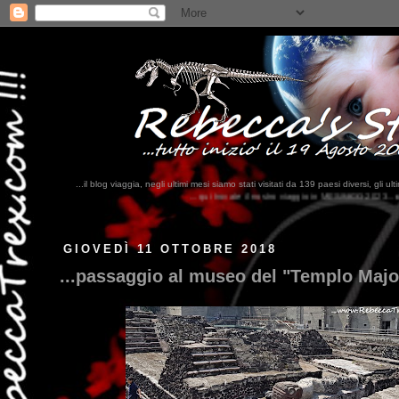
...il blog viaggia, negli ultimi mesi siamo stati visitati da 139 paesi diversi, 
...qui trovate il nostro viaggio in MESSICO 2023...
clikka qui !!!
GIOVEDÌ 11 OTTOBRE 2018
...passaggio al museo del "Templo Major