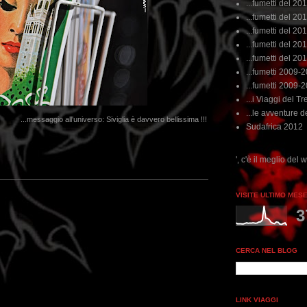
...fumetti del 20
...fumetti del 201
...fumetti del 201
...fumetti del 2011
...fumetti del 201
...fumetti 2009-
...fumetti 2009-
...i Viaggi del Tre
...le avventure de
...messaggio all'universo: Siviglia è davvero bellissima !!!
Sudafrica 2012
...dai non perdere tempo, clikka "qui", c'è il meglio del www.rebeccatrex.com
VISITE ULTIMO MES
3
CERCA NEL BLOG
LINK VIAGGI