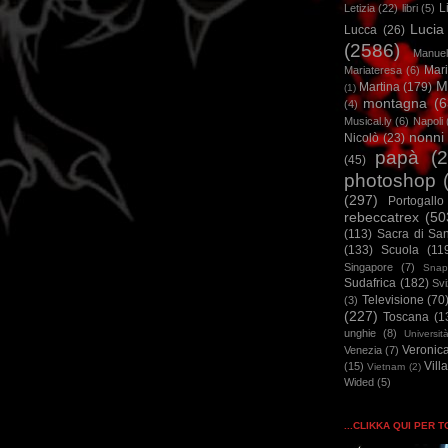
L
Letizia
(22)
libri
(5)
Lucia
Lucca
(26)
(2586)
Manuel
Mar
Mariateresa
(6)
M
Martina
(179)
(1)
montagna
(6
(4)
Musical.ly
(6)
Napoli
nonni
Nicolò
(23)
papà
(
(45)
photoshop
(297)
Portogallo
rebeccatrex
(50
(113)
Sacra di Sa
(133)
Scuola
(11
Singapore
(7)
Snap
Sudafrica
(182)
Sv
Televisione
(70
(3)
(227)
Toscana
(1
unghie
(8)
Universit
Veronic
Venezia
(7)
Vill
(15)
Vietnam
(2)
Wided
(5)
...CLIKKA QUI PER 