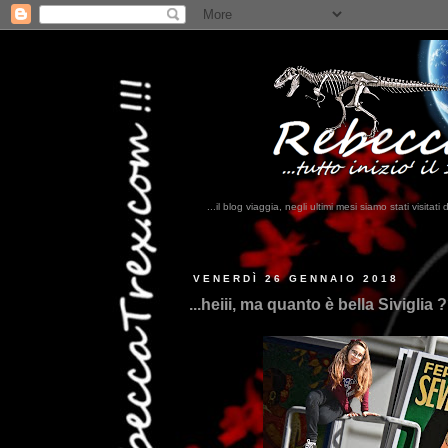
...il blog viaggia, negli ultimi mesi siamo stati visi
.
VENERDÌ 26 GENNAIO 2018
...heiii, ma quanto è bella Siviglia 