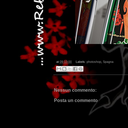
at
09:13:00
Labels:
photoshop
,
Spagna
Nessun commento:
Posta un commento