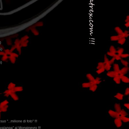
)
5)
6)
uo "...milione di foto" !!!
 valanga" al Monginevro !!!