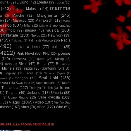
iguria
(69)
Livigno
(42)
Londra
(99)
Luca
(10)
mamma
(213)
Malesia
(114)
Luigi
(2)
Margherita
(245)
Marche
(92)
a
(3)
io
(184)
Marocco
(23)
Marrakech
(119)
Marta
essico
(607)
Milan
(12)
monopattino
Milano
(1)
38)
musica
(189)
moto
(99)
museo
(45)
Natale
(198)
New York
(39)
(17)
Naxos
(22)
(459)
Paola
Palma di Maiorca
(14)
Palermo
(2)
2496)
parchi a tema
(77)
pattini
(25)
(4222)
poesie
Pink Floyd
(56)
Pixiz
(20)
(149)
Provenza
(20)
quad
(21)
rafting
(5)
3)
Rivoli
(47)
Roma
(77)
Rosanna
Ricky
(1)
n Michele
(39)
saggi
(35)
Santorini
(54)
Sci
9)
Segway
(11)
Sicilia
(13)
Simone (Dipa)
(1)
Stati Uniti
(188)
Spagna
(72)
seed
(1)
izzera
(15)
Swaziland
(5)
tappi metallici
(8)
Teatro
Torino
)
Thailandia
(127)
Thor
(4)
Tik-Tok
(3)
31)
Turchia
(49)
Umberto
(118)
Umbria
(88)
Valle d'Aosta
(163)
Uomo Ragno
(13)
à
(1)
Viaggi
(1069)
a
(31)
video
(107)
Viet Vo Dao
arbasse
(167)
virus
(70)
visite
(127)
Who
(51)
TORNARE ALLA PAGINA PRINCIPALE !!!