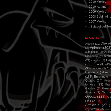
2010 Mexico
2010 Iceland
2009 Mexico
2008 South Afri
2007 Mexico
...i viaggi del Tre
ETICHETTE
Alex
(
Alessia
(19)
Animali
(303
(3)
automobile
(7)
Avigl
bicic
(44)
Belize
(2)
Ca
(21)
camper
(9)
(593)
cavallo
(43)
(35)
concerti
(9)
Cor
Davide
(25)
disegn
(183)
Emanuele
(
Quattro
(74)
Feder
forlivesi
(23)
Fra
Germa
Gabriele
(7)
Giorda
Ginevra
(7)
Grecia
(229)
Gu
Indon
Hip-Hop
(3)
Artificiale
(271)
JoyadeVilla
(8)
Junk