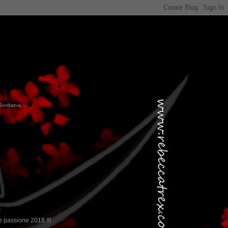
Giordania...
!
 passione 2018 !!!