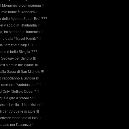
 al Monginevro con mamma !!!
: il mio nome è Rebecca !!!
rda delle figurine Super-Eroi ???
del viaggio in Thailandia !!!
ia, tra stradine e flamenco !!!
nd dalla "Travel-Family" !!!
de Toros" di Siviglia !!!
uanto è bella Siviglia ???
il Segway per Siviglia !!!
"Best Mom in the World" !!!
e alla Sacra di San Michele !!!
co capodanno a Siviglia !!!
el racconto "Andalusiano" !!!
 Only "Selfie's Queen" !!!
iglia e giro a "caballo" !!!
ese ci visita: l'Uzbekistan !!!
di dentro quelle scatole !!!
rrivare tonnellate di foto !!!
scusate per l'assenza !!!