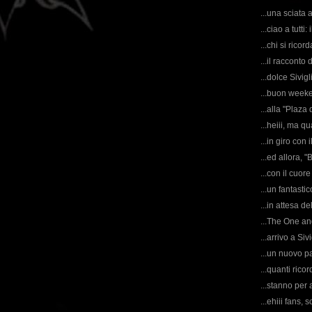
...una sciata
...ciao a tutti
...chi si rico
...il racconto 
...dolce Sivigl
...buon weeke
...alla "Plaza 
...heiii, ma q
...in giro con 
...ed allora, 
...con il cuor
...un fantasti
...in attesa d
...The One and
...arrivo a Siv
...un nuovo pa
...quanti ricor
...stanno per a
...ehiii fans, 