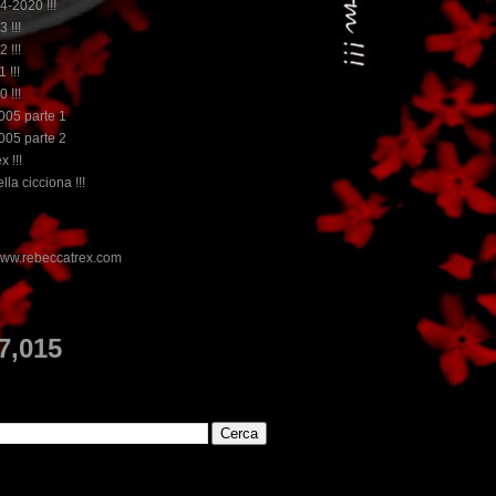
14-2020 !!!
3 !!!
2 !!!
 !!!
0 !!!
2005 parte 1
2005 parte 2
x !!!
lla cicciona !!!
E
7,015