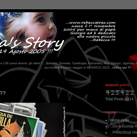
tati da 139 paesi diversi, gli ultimi ? ...Bahrein, Somalia, Cambogia, Bahamas, Rep. Congo, Uganda, 
..qui trovate il nostro viaggio in MESSICO 2023...
clikka qui !!!
NUMERO VISITE
???
Total Posts :9314
PAGINE
Home page
...chi si ricorda !!
...PhotoShop che