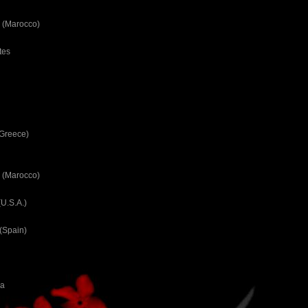
 (Marocco)
tes
(Greece)
 (Marocco)
U.S.A.)
(Spain)
ca