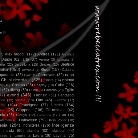
ca
x !!!
67)
Alex ragdoll
(172)
Andrea
(121)
Angelica
)
Apple
(62)
arte
(37)
Aurora
(3)
Australia
(2)
Beatrice
iana
(22)
Barcellona
(15)
Beatles
(10)
letta
(358)
Blues
(157)
Calabria
Birmania
(1)
casa
ppadocia
(33)
Carnevale
(32)
Carlo
(1)
Chi si ricorda...
(325)
cinema
Chiara
(16)
Cosimo
(35)
Cuba
(116)
fù
(10)
Cosplay
(10)
i
(57)
diving
(50)
Egitto
Dubai
(6)
Edoardo
(20)
eventi
(646)
47)
Fabrizio
(51)
Fantastici
Film
(46)
ico
(12)
ferrata
(18)
Firenze
(17)
ncia
(104)
Francigena
(77)
fumetto
(164)
nia
(25)
Giappone
(108)
Gif animate
(42)
nia
(26)
Giorgia
(12)
Glad
(10)
Giovanna
(1)
Halloween
(79)
atemala
(6)
Harry Potter
(10)
esia
(284)
Intelligenza
Inghilterra
(176)
Irlanda
(96)
Islanda
(83)
Istanbul
(44)
Laura
(36)
Lavinia
(75)
book
(1)
Langhe
(2)