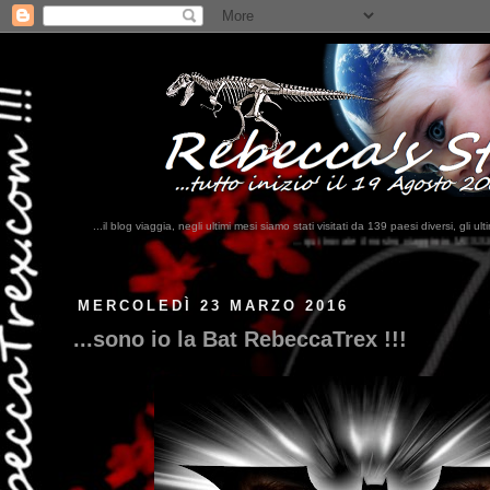
...il blog viaggia, negli ultimi mesi siamo stati visitati da 139 paesi diversi, 
...qui trovate il nostro viaggio in MESSICO 2023...
clikka qui !!!
MERCOLEDÌ 23 MARZO 2016
...sono io la Bat RebeccaTrex !!!