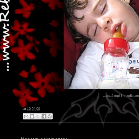
...papà togli immediata
at
10:04:00