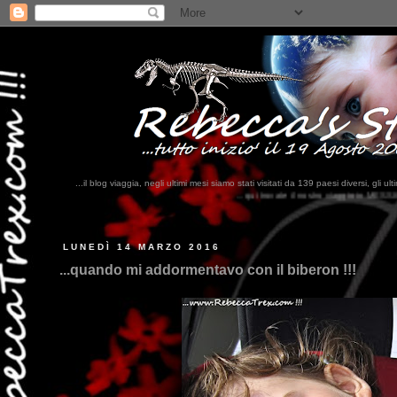
...il blog viaggia, negli ultimi mesi siamo stati visitati da 139 paesi diversi, 
...qui trovate il nostro viaggio in MESSICO 2023...
clikka qui !!!
LUNEDÌ 14 MARZO 2016
...quando mi addormentavo con il biberon !!!