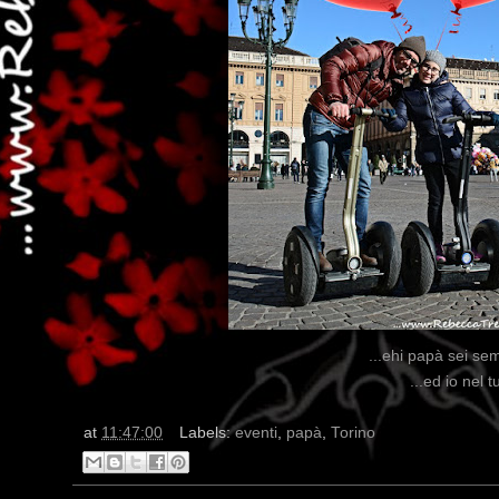
...ehi papà sei sem
...ed io nel 
at
11:47:00
Labels:
eventi
,
papà
,
Torino