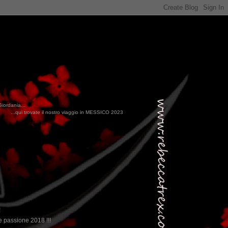
Giordania...
stro viaggio in MESSICO 2023...
clikka qui !!!
!
 passione 2018 !!!