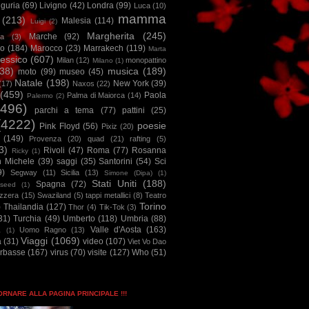
iguria
(69)
Livigno
(42)
Londra
(99)
Luca
(10)
mamma
(213)
Malesia
(114)
Luigi
(2)
Margherita
(245)
Marche
(92)
a
(3)
io
(184)
Marocco
(23)
Marrakech
(119)
Marta
essico
(607)
Milan
(12)
monopattino
Milano
(1)
38)
musica
(189)
moto
(99)
museo
(45)
Natale
(198)
New York
(39)
(17)
Naxos
(22)
(459)
Paola
Palma di Maiorca
(14)
Palermo
(2)
2496)
parchi a tema
(77)
pattini
(25)
(4222)
poesie
Pink Floyd
(56)
Pixiz
(20)
(149)
Provenza
(20)
quad
(21)
rafting
(5)
3)
Rivoli
(47)
Roma
(77)
Rosanna
Ricky
(1)
n Michele
(39)
saggi
(35)
Santorini
(54)
Sci
9)
Segway
(11)
Sicilia
(13)
Simone (Dipa)
(1)
Stati Uniti
(188)
Spagna
(72)
seed
(1)
izzera
(15)
Swaziland
(5)
tappi metallici
(8)
Teatro
Torino
)
Thailandia
(127)
Thor
(4)
Tik-Tok
(3)
31)
Turchia
(49)
Umberto
(118)
Umbria
(88)
Valle d'Aosta
(163)
Uomo Ragno
(13)
à
(1)
Viaggi
(1069)
a
(31)
video
(107)
Viet Vo Dao
arbasse
(167)
virus
(70)
visite
(127)
Who
(51)
TORNARE ALLA PAGINA PRINCIPALE !!!