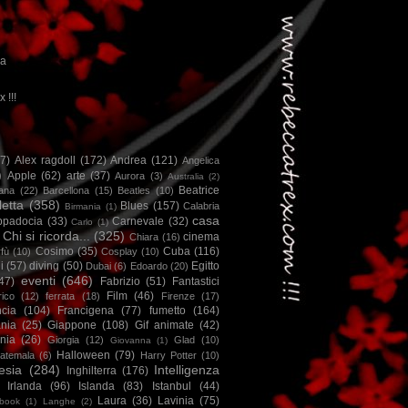
ca
x !!!
67)
Alex ragdoll
(172)
Andrea
(121)
Angelica
)
Apple
(62)
arte
(37)
Aurora
(3)
Australia
(2)
Beatrice
iana
(22)
Barcellona
(15)
Beatles
(10)
letta
(358)
Blues
(157)
Calabria
Birmania
(1)
casa
ppadocia
(33)
Carnevale
(32)
Carlo
(1)
Chi si ricorda...
(325)
cinema
Chiara
(16)
Cosimo
(35)
Cuba
(116)
fù
(10)
Cosplay
(10)
i
(57)
diving
(50)
Egitto
Dubai
(6)
Edoardo
(20)
eventi
(646)
47)
Fabrizio
(51)
Fantastici
Film
(46)
ico
(12)
ferrata
(18)
Firenze
(17)
ncia
(104)
Francigena
(77)
fumetto
(164)
nia
(25)
Giappone
(108)
Gif animate
(42)
nia
(26)
Giorgia
(12)
Glad
(10)
Giovanna
(1)
Halloween
(79)
atemala
(6)
Harry Potter
(10)
esia
(284)
Intelligenza
Inghilterra
(176)
Irlanda
(96)
Islanda
(83)
Istanbul
(44)
Laura
(36)
Lavinia
(75)
book
(1)
Langhe
(2)