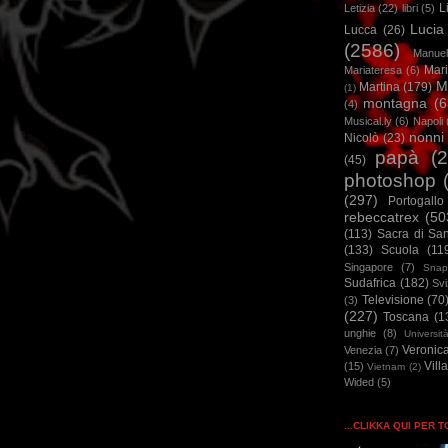
L
Letizia
(22)
libri
(5)
Lucia
Lucca
(26)
(2586)
Manuel
Mar
Mariateresa
(6)
M
Martina
(179)
(1)
montagna
(6
(4)
Musical.ly
(6)
Napoli
nonni
Nicolò
(23)
papà
(
(45)
photoshop
(297)
Portogallo
rebeccatrex
(50
(113)
Sacra di Sa
(133)
Scuola
(11
Singapore
(7)
Snap
Sudafrica
(182)
Sv
Televisione
(70
(3)
(227)
Toscana
(1
unghie
(8)
Universit
Veronic
Venezia
(7)
Vill
(15)
Vietnam
(2)
Wided
(5)
...CLIKKA QUI PER 