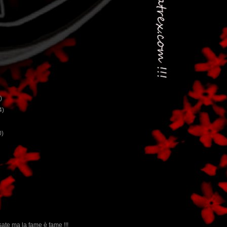
)
4)
0)
sate ma la fame è fame !!!