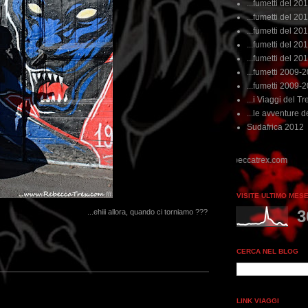
...fumetti del 20
...fumetti del 201
...fumetti del 201
...fumetti del 2011
...fumetti del 201
...fumetti 2009-
...fumetti 2009-
...i Viaggi del Tre
...le avventure de
Sudafrica 2012
VISITE ULTIMO MES
3
...ehiii allora, quando ci torniamo ???
CERCA NEL BLOG
LINK VIAGGI