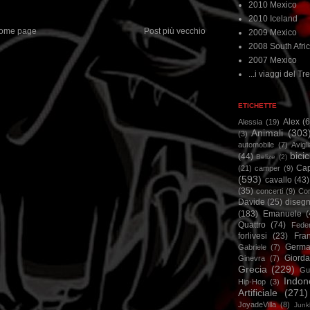
2010 Mexico
2010 Iceland
ome page
Post più vecchio
2009 Mexico
2008 South Afri
2007 Mexico
...i viaggi del Tre
ETICHETTE
Alex
(
Alessia
(19)
Animali
(303
(3)
automobile
(7)
Avigl
bicic
(44)
Belize
(2)
Ca
(21)
camper
(9)
(593)
cavallo
(43)
(35)
concerti
(9)
Cor
Davide
(25)
disegn
(183)
Emanuele
(
Quattro
(74)
Feder
forlivesi
(23)
Fra
Germa
Gabriele
(7)
Giorda
Ginevra
(7)
Grecia
(229)
Gu
Indon
Hip-Hop
(3)
Artificiale
(271)
JoyadeVilla
(8)
Junk