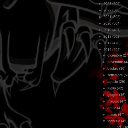
►
2023
(506)
►
2022
(505)
►
2021
(503)
►
2020
(504)
►
2019
(487)
►
2018
(502)
►
2017
(470)
▼
2016
(492)
►
dicembre
(27
►
novembre
(4
►
ottobre
(36)
►
settembre
(5
►
agosto
(29)
►
luglio
(42)
►
giugno
(45)
►
maggio
(47)
►
aprile
(41)
►
marzo
(47)
▼
febbraio
(45)
...ragazzi scu