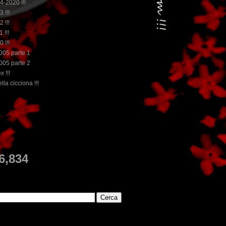
14-2020 !!!
3 !!!
2 !!!
 !!!
0 !!!
2005 parte 1
2005 parte 2
x !!!
lla cicciona !!!
...dai non perdere tempo, clikka "qui", c'è il
E
6,834