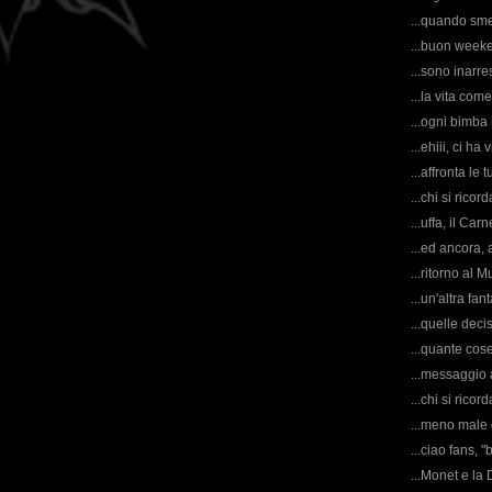
...quando sme
...buon weeke
...sono inarres
...la vita com
...ogni bimba
...ehiii, ci ha
...affronta le t
...chi si rico
...uffa, il Car
...ed ancora, 
...ritorno al M
...un'altra fa
...quelle decis
...quante cose
...messaggio a
...chi si rico
...meno male c
...ciao fans, 
...Monet e la 