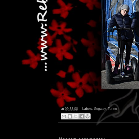
at
09:33:00
Labels:
Segway
,
Torino