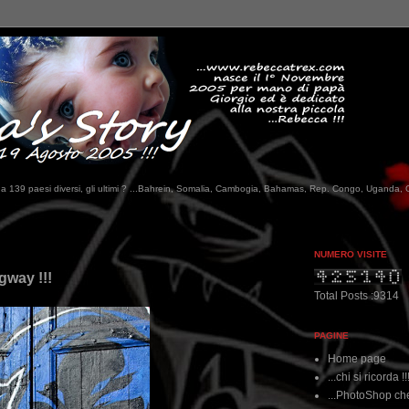
tati da 139 paesi diversi, gli ultimi ? ...Bahrein, Somalia, Cambogia, Bahamas, Rep. Congo, Uganda, 
...qui trovate il no
NUMERO VISITE
gway !!!
Total Posts :9314
PAGINE
Home page
...chi si ricorda !!
...PhotoShop che