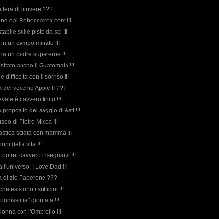
tterà di piovere ???
nd dal Rebeccatrex.com !!!
tabile sulle piste da sci !!!
e in un campo minato !!!
 ha un padre supereroe !!!
 visitato anche il Guatemala !!!
ue difficoltà con il sorriso !!!
rda del vecchio Apple II ???
nevale è davvero finito !!!
a proposito del saggio di Asti !!!
useo di Pietro Micca !!!
ntastica sciata con mamma !!!
ioni della vita !!!
 potrei davvero insegnarvi !!!
ll'universo: I Love Dad !!!
rda di zio Paperone ???
he esistono i sofficini !!!
"buonissima" giornata !!!
Donna con l'Ombrello !!!