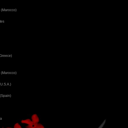
 (Marocco)
tes
(Greece)
 (Marocco)
U.S.A.)
(Spain)
ca