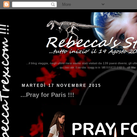
...il blog viaggia, negli ultimi mesi siamo stati visitati da 139 paesi diversi, 
...qui trovate il nostro viaggio in MESSICO 2023...
clikka qui !!!
MARTEDÌ 17 NOVEMBRE 2015
...Pray for Paris !!!