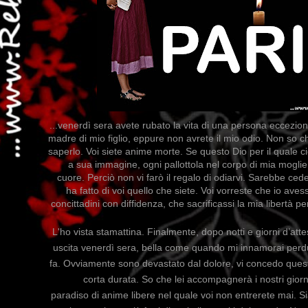
...venerdì sera avete rubato la vita di una persona ecceziona
madre di mio figlio, eppure non avrete il mio odio. Non so c
saperlo. Voi siete anime morte. Se questo Dio per il quale c
a sua immagine, ogni pallottola nel corpo di mia moglie 
cuore. Perciò non vi farò il regalo di odiarvi. Sarebbe ce
ha fatto di voi quello che siete. Voi vorreste che io aves
concittadini con diffidenza, che sacrificassi la mia libertà p
L'ho vista stamattina. Finalmente, dopo notti e giorni d’at
uscita venerdì sera, bella come quando mi innamorai perdu
fa. Ovviamente sono devastato dal dolore, vi concedo questa
corta durata. So che lei accompagnerà i nostri giorn
paradiso di anime libere nel quale voi non entrerete mai. Si