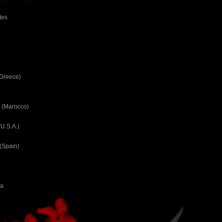
tes
(Greece)
 (Marocco)
U.S.A.)
(Spain)
ca