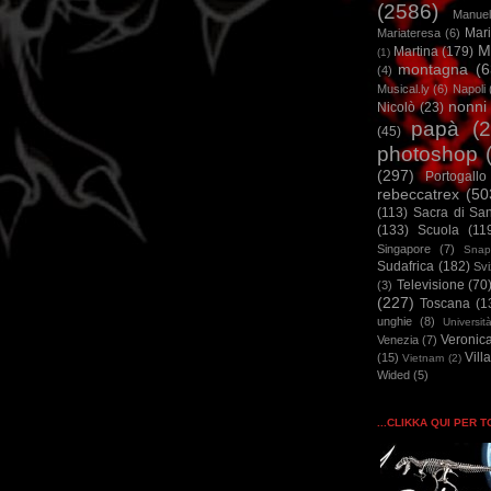
(2586)
Manuel
Mar
Mariateresa
(6)
M
Martina
(179)
(1)
montagna
(6
(4)
Musical.ly
(6)
Napoli
nonni
Nicolò
(23)
papà
(
(45)
photoshop
(297)
Portogallo
rebeccatrex
(50
(113)
Sacra di Sa
(133)
Scuola
(11
Singapore
(7)
Snap
Sudafrica
(182)
Sv
Televisione
(70
(3)
(227)
Toscana
(1
unghie
(8)
Universit
Veronic
Venezia
(7)
Vill
(15)
Vietnam
(2)
Wided
(5)
...CLIKKA QUI PER 