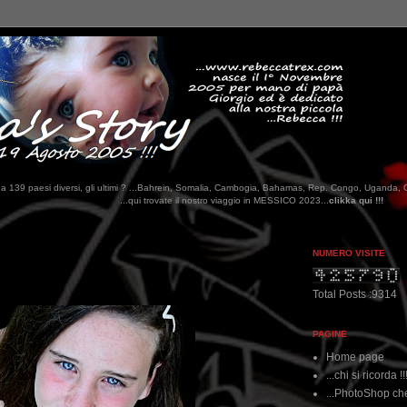
tati da 139 paesi diversi, gli ultimi ? ...Bahrein, Somalia, Cambogia, Bahamas, Rep. Congo, Uganda, 
qui trovate il nostro viaggio in MESSICO 2023...
clikka qui !!!
NUMERO VISITE
Total Posts :9314
PAGINE
Home page
...chi si ricorda !!
...PhotoShop che