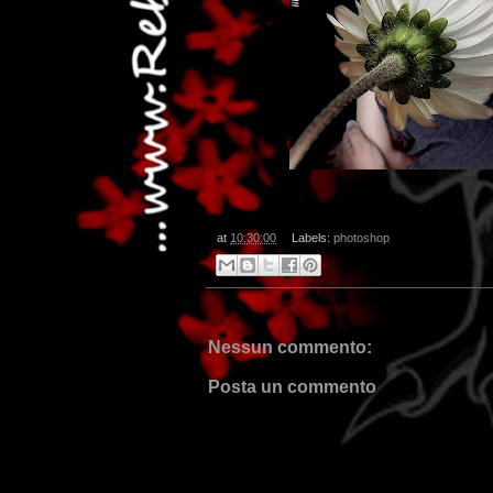
at
10:30:00
Labels:
photoshop
.
Nessun commento:
Posta un commento