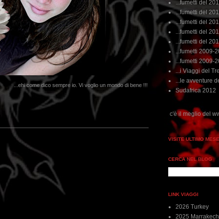
...fumetti del 20
...fumetti del 201
...fumetti del 201
...fumetti del 2011
...fumetti del 201
...fumetti 2009-
...fumetti 2009-
...i Viaggi del Tre
...le avventure de
...ehi come dico sempre io. Vi voglio un mondo di bene !!!
Sudafrica 2012
..dai non perdere tempo, clikka "qui", c'è il meglio del www.rebeccatrex.com
VISITE ULTIMO MES
CERCA NEL BLOG
LINK VIAGGI
2026 Turkey
2025 Marrakech