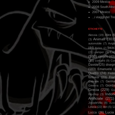
2009 Mexico
2008 South Afri
2007 Mexico
...i viaggi del Tre
ETICHETTE
Alex
(
Alessia
(19)
Animali
(303
(3)
automobile
(7)
Avigl
bicic
(44)
Belize
(2)
Ca
(21)
camper
(9)
(593)
cavallo
(43)
(35)
concerti
(9)
Cor
Davide
(25)
disegn
(183)
Emanuele
(
Quattro
(74)
Feder
forlivesi
(23)
Fra
Germa
Gabriele
(7)
Giorda
Ginevra
(7)
Grecia
(229)
Gu
Indon
Hip-Hop
(3)
Artificiale
(271)
JoyadeVilla
(8)
Junk
L
Letizia
(22)
libri
(5)
Lucia
Lucca
(26)