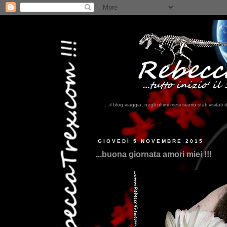
...il blog viaggia, negli ultimi mesi siamo stati visi
...
GIOVEDÌ 5 NOVEMBRE 2015
...buona giornata amori miei !!!