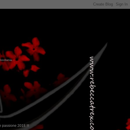
Giordania...
!
 passione 2018 !!!