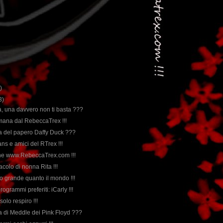
)
3)
pà, una davvero non ti basta ???
imana dal RebeccaTrex !!!
rda del papero Daffy Duck ???
 fans e amici del RTrex !!!
the www.RebeccaTrex.com !!!
tacolo di nonna Rita !!!
io grande quanto il mondo !!!
 programmi preferiti: iCarly !!!
 solo respiro !!!
rda di Meddle dei Pink Floyd ???