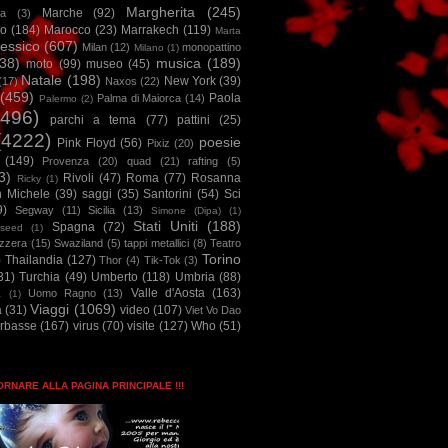
Margherita
(245)
Marche
(92)
a
(3)
io
(184)
Marocco
(23)
Marrakech
(119)
Marta
essico
(607)
Milan
(12)
monopattino
Milano
(1)
38)
musica
(189)
moto
(99)
museo
(45)
Natale
(198)
New York
(39)
(17)
Naxos
(22)
(459)
Paola
Palma di Maiorca
(14)
Palermo
(2)
2496)
parchi a tema
(77)
pattini
(25)
(4222)
poesie
Pink Floyd
(56)
Pixiz
(20)
(149)
Provenza
(20)
quad
(21)
rafting
(5)
3)
Rivoli
(47)
Roma
(77)
Rosanna
Ricky
(1)
n Michele
(39)
saggi
(35)
Santorini
(54)
Sci
9)
Segway
(11)
Sicilia
(13)
Simone (Dipa)
(1)
Stati Uniti
(188)
Spagna
(72)
seed
(1)
izzera
(15)
Swaziland
(5)
tappi metallici
(8)
Teatro
Torino
)
Thailandia
(127)
Thor
(4)
Tik-Tok
(3)
31)
Turchia
(49)
Umberto
(118)
Umbria
(88)
Valle d'Aosta
(163)
Uomo Ragno
(13)
à
(1)
Viaggi
(1069)
a
(31)
video
(107)
Viet Vo Dao
arbasse
(167)
virus
(70)
visite
(127)
Who
(51)
TORNARE ALLA PAGINA PRINCIPALE !!!