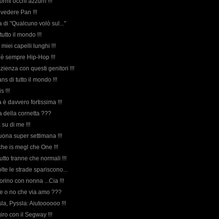
normi occhi azzurri !!!
 vedere Pan !!!
da di "Qualcuno volò sul..."
 tutto il mondo !!!
i miei capelli lunghi !!!
ì è sempre Hip-Hop !!!
azienza con questi genitori !!!
fans di tutto il mondo !!!
s !!!
 è davvero fortissima !!!
rda della cornetta ???
a su di me !!!
buona super settimana !!!
he is megl che One !!!
Tutto tranne che normali !!!
lte le strade spariscono...
Torino con nonna ...Cia !!!
ete o no che via amo ???
sla, Pyssla: Aiutoooooo !!!
giro con il Segway !!!