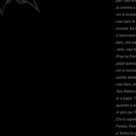
...per i tuoi e
...al cinema a
...chi si ricor
...ciao fans di
...eccomi, tra 
...il mercoled
...fans, che p
....ehiii, ciao 
...Pray for Pari
...papà questa
...chi si rico
...quella stell
...ciao fans, 
...Two Rebecc
...io e papà: 
...quando a vo
...in giro per 
...Ehi lo sap
...Pyssla, Pys
...a Torino in 