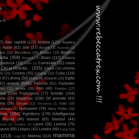
ca
x !!!
67)
Alex ragdoll
(172)
Andrea
(121)
Angelica
)
Apple
(62)
arte
(37)
Aurora
(3)
Australia
(2)
Beatrice
iana
(22)
Barcellona
(15)
Beatles
(10)
letta
(358)
Blues
(157)
Calabria
Birmania
(1)
casa
ppadocia
(33)
Carnevale
(32)
Carlo
(1)
Chi si ricorda...
(325)
cinema
Chiara
(16)
Cosimo
(35)
Cuba
(116)
fù
(10)
Cosplay
(10)
i
(57)
diving
(50)
Egitto
Dubai
(6)
Edoardo
(20)
eventi
(646)
47)
Fabrizio
(51)
Fantastici
Film
(46)
ico
(12)
ferrata
(18)
Firenze
(17)
ncia
(104)
Francigena
(77)
fumetto
(164)
nia
(25)
Giappone
(108)
Gif animate
(42)
nia
(26)
Giorgia
(12)
Glad
(10)
Giovanna
(1)
Halloween
(79)
atemala
(6)
Harry Potter
(10)
esia
(284)
Intelligenza
Inghilterra
(176)
Irlanda
(96)
Islanda
(83)
Istanbul
(44)
Laura
(36)
Lavinia
(75)
book
(1)
Langhe
(2)
iguria
(69)
Livigno
(42)
Londra
(99)
Luca
(10)
mamma
(213)
Malesia
(114)
Luigi
(2)