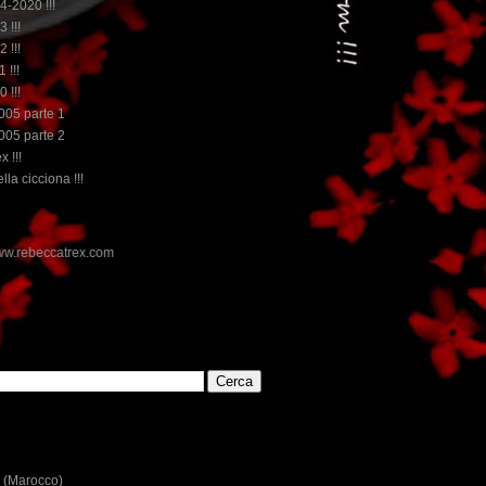
14-2020 !!!
3 !!!
2 !!!
 !!!
0 !!!
2005 parte 1
2005 parte 2
x !!!
lla cicciona !!!
E
 (Marocco)