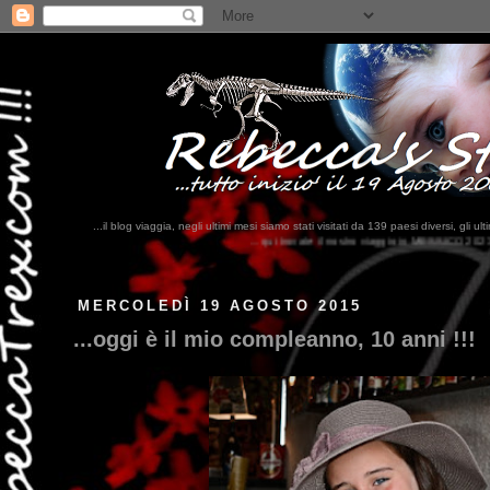
...il blog viaggia, negli ultimi mesi siamo stati visitati da 139 paesi diversi, 
...qui trovate il nostro viaggio in MESSICO 2023...
clikka qui !!!
MERCOLEDÌ 19 AGOSTO 2015
...oggi è il mio compleanno, 10 anni !!!