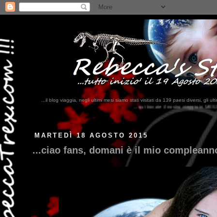
...il blog viaggia, negli ultimi mesi siamo stati visitati da 139 paesi diversi, 
...qui trovate il nostro viaggio in MESSICO 2023...
clikka qui !!!
MARTEDÌ 18 AGOSTO 2015
...ciao fans, domani è il mio compleanno