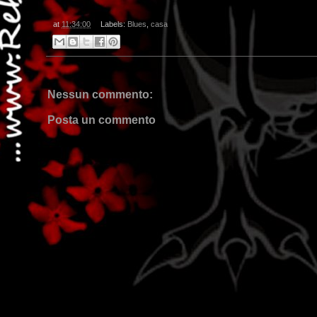
at
11:34:00
Labels:
Blues
,
casa
Nessun commento:
Posta un commento