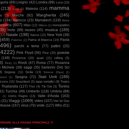
iguria
(69)
Livigno
(42)
Londra
(99)
Luca
(10)
mamma
(213)
Malesia
(114)
Luigi
(2)
Margherita
(245)
Marche
(92)
a
(3)
io
(184)
Marocco
(23)
Marrakech
(119)
Marta
essico
(607)
Milan
(12)
monopattino
Milano
(1)
38)
musica
(189)
moto
(99)
museo
(45)
Natale
(198)
New York
(39)
(17)
Naxos
(22)
(459)
Paola
Palma di Maiorca
(14)
Palermo
(2)
2496)
parchi a tema
(77)
pattini
(25)
(4222)
poesie
Pink Floyd
(56)
Pixiz
(20)
(149)
Provenza
(20)
quad
(21)
rafting
(5)
3)
Rivoli
(47)
Roma
(77)
Rosanna
Ricky
(1)
n Michele
(39)
saggi
(35)
Santorini
(54)
Sci
9)
Segway
(11)
Sicilia
(13)
Simone (Dipa)
(1)
Stati Uniti
(188)
Spagna
(72)
seed
(1)
izzera
(15)
Swaziland
(5)
tappi metallici
(8)
Teatro
Torino
)
Thailandia
(127)
Thor
(4)
Tik-Tok
(3)
31)
Turchia
(49)
Umberto
(118)
Umbria
(88)
Valle d'Aosta
(163)
Uomo Ragno
(13)
à
(1)
Viaggi
(1069)
a
(31)
video
(107)
Viet Vo Dao
arbasse
(167)
virus
(70)
visite
(127)
Who
(51)
TORNARE ALLA PAGINA PRINCIPALE !!!