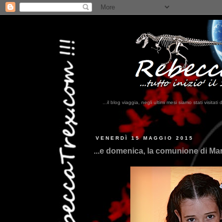
...il blog viaggia, negli ultimi mesi siamo stati visi
...qui trovate il
VENERDÌ 15 MAGGIO 2015
...e domenica, la comunione di Mart