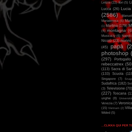
L
Letizia
(22)
libri
(5)
Lucia
Lucca
(26)
(2586)
Manuel
Mar
Mariateresa
(6)
M
Martina
(179)
(1)
montagna
(6
(4)
Musical.ly
(6)
Napoli
nonni
Nicolò
(23)
papà
(
(45)
photoshop
(297)
Portogallo
rebeccatrex
(50
(113)
Sacra di Sa
(133)
Scuola
(11
Singapore
(7)
Snap
Sudafrica
(182)
Sv
Televisione
(70
(3)
(227)
Toscana
(1
unghie
(8)
Universit
Veronic
Venezia
(7)
Vill
(15)
Vietnam
(2)
Wided
(5)
...CLIKKA QUI PER 