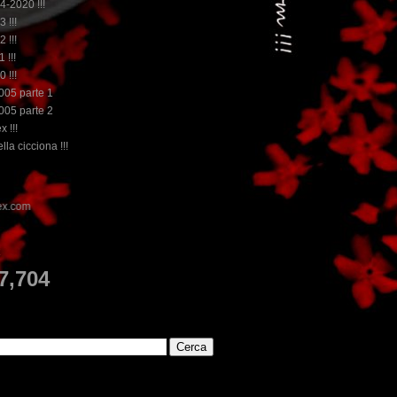
14-2020 !!!
3 !!!
2 !!!
 !!!
0 !!!
2005 parte 1
2005 parte 2
x !!!
lla cicciona !!!
...dai non perdere tempo, clikka "qui",
E
7,704