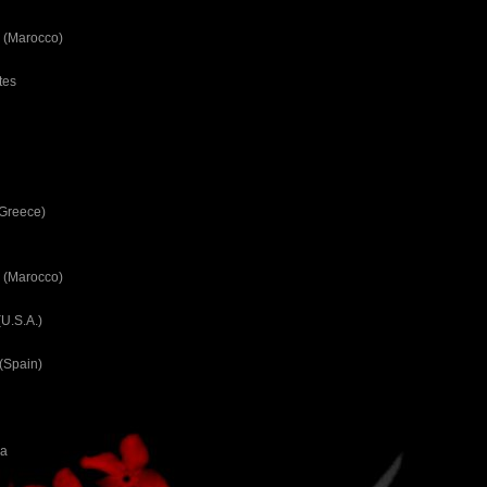
 (Marocco)
tes
(Greece)
 (Marocco)
U.S.A.)
(Spain)
ca