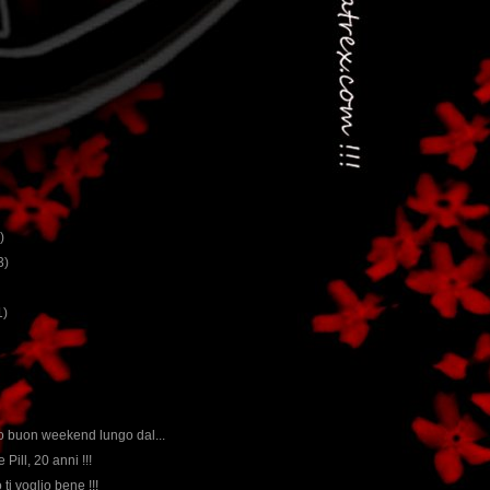
)
3)
1)
ico buon weekend lungo dal...
e Pill, 20 anni !!!
o ti voglio bene !!!