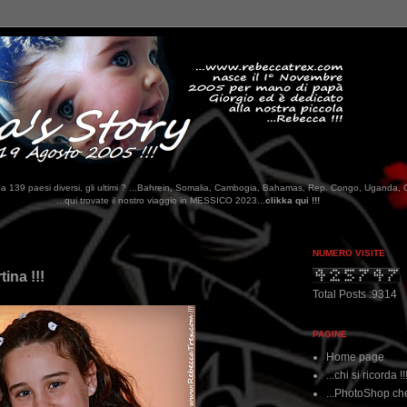
tati da 139 paesi diversi, gli ultimi ? ...Bahrein, Somalia, Cambogia, Bahamas, Rep. Congo, Uganda, 
 nostro viaggio in MESSICO 2023...
clikka qui !!!
NUMERO VISITE
ina !!!
Total Posts :9314
PAGINE
Home page
...chi si ricorda !!
...PhotoShop che