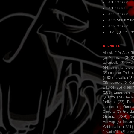
2010 Mexico
2010 Iceland
2009 Mexico
2008 South Afri
2007 Mexico
...i viaggi del Tre
ETICHETTE
Alex
(
Alessia
(19)
Animali
(303
(3)
automobile
(7)
Avigl
bicic
(44)
Belize
(2)
Ca
(21)
camper
(9)
(593)
cavallo
(43)
(35)
concerti
(9)
Cor
Davide
(25)
disegn
(183)
Emanuele
(
Quattro
(74)
Feder
forlivesi
(23)
Fra
Germa
Gabriele
(7)
Giorda
Ginevra
(7)
Grecia
(229)
Gu
Indon
Hip-Hop
(3)
Artificiale
(271)
JoyadeVilla
(8)
Junk