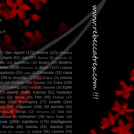
ca
x !!!
67)
Alex ragdoll
(172)
Andrea
(121)
Angelica
)
Apple
(62)
arte
(37)
Aurora
(3)
Australia
(2)
Beatrice
iana
(22)
Barcellona
(15)
Beatles
(10)
letta
(358)
Blues
(157)
Calabria
Birmania
(1)
casa
ppadocia
(33)
Carnevale
(32)
Carlo
(1)
Chi si ricorda...
(325)
cinema
Chiara
(16)
Cosimo
(35)
Cuba
(116)
fù
(10)
Cosplay
(10)
i
(57)
diving
(50)
Egitto
Dubai
(6)
Edoardo
(20)
eventi
(646)
47)
Fabrizio
(51)
Fantastici
Film
(46)
ico
(12)
ferrata
(18)
Firenze
(17)
ncia
(104)
Francigena
(77)
fumetto
(164)
nia
(25)
Giappone
(108)
Gif animate
(42)
nia
(26)
Giorgia
(12)
Glad
(10)
Giovanna
(1)
Halloween
(79)
atemala
(6)
Harry Potter
(10)
esia
(284)
Intelligenza
Inghilterra
(176)
Irlanda
(96)
Islanda
(83)
Istanbul
(44)
Laura
(36)
Lavinia
(75)
book
(1)
Langhe
(2)