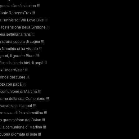
ì, questo ciao è solo tuo !!!
Bionic RebeccaTrex !!!
ll'universo: We Love Bike !!!
r l'ostensione della Sindone !!!
uona settimana fans !!!
 strana coppia di cugini !!!
a Namibia ci ha visitato !!!
gnori, il grande Blues !!!
" caschetto da bici di papà !!!
x UnderWater !!!
le onde del cuore !!!
foto con papà !!!
la comunione di Martina !!!
 giorno della sua Comunione !!!
a vacanza a Istanbul !!!
e razza di foto stamattina !!!
ano grammofono del Balon !!!
 la comunione di Martina !!!
...buona giornata di sole !!!