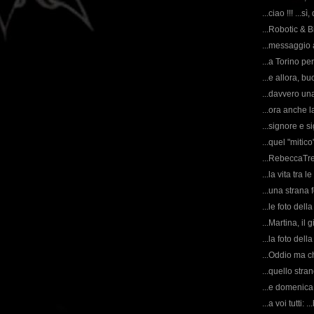
...ciao !!! ...s
...Robotic & 
...messaggio a
...a Torino pe
...e allora, b
...davvero una
...ora anche l
...signore e si
...quel "mitico
...RebeccaTre
...la vita tra 
...una strana 
...le foto del
...Martina, il
...la foto dell
...Oddio ma ch
...quello str
...e domenica,
...a voi tutti: 