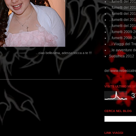
...fumetti del 20
...fumetti del 201
...fumetti del 201
...fumetti del 2011
...fumetti del 201
...fumetti 2009-
...fumetti 2009-
...i Viaggi del Tre
...le avventure de
...ciao bellissima, adesso tocca a te !!!
Sudafrica 2012
VISITE ULTIMO MES
3
CERCA NEL BLOG
LINK VIAGGI