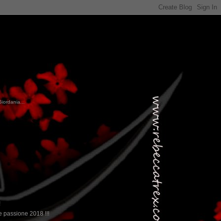
Giordania...
!
 passione 2018 !!!