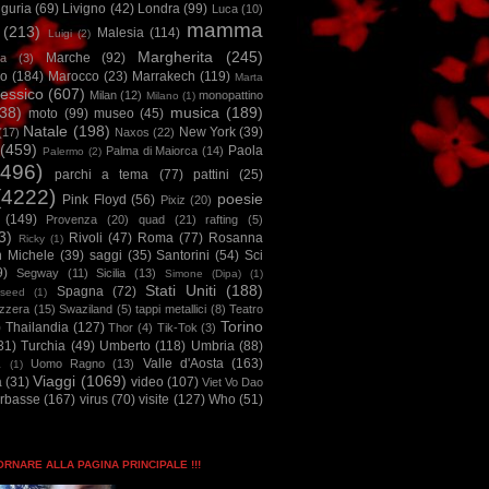
iguria
(69)
Livigno
(42)
Londra
(99)
Luca
(10)
mamma
(213)
Malesia
(114)
Luigi
(2)
Margherita
(245)
Marche
(92)
a
(3)
io
(184)
Marocco
(23)
Marrakech
(119)
Marta
essico
(607)
Milan
(12)
monopattino
Milano
(1)
38)
musica
(189)
moto
(99)
museo
(45)
Natale
(198)
New York
(39)
(17)
Naxos
(22)
(459)
Paola
Palma di Maiorca
(14)
Palermo
(2)
2496)
parchi a tema
(77)
pattini
(25)
(4222)
poesie
Pink Floyd
(56)
Pixiz
(20)
(149)
Provenza
(20)
quad
(21)
rafting
(5)
3)
Rivoli
(47)
Roma
(77)
Rosanna
Ricky
(1)
n Michele
(39)
saggi
(35)
Santorini
(54)
Sci
9)
Segway
(11)
Sicilia
(13)
Simone (Dipa)
(1)
Stati Uniti
(188)
Spagna
(72)
seed
(1)
izzera
(15)
Swaziland
(5)
tappi metallici
(8)
Teatro
Torino
)
Thailandia
(127)
Thor
(4)
Tik-Tok
(3)
31)
Turchia
(49)
Umberto
(118)
Umbria
(88)
Valle d'Aosta
(163)
Uomo Ragno
(13)
à
(1)
Viaggi
(1069)
a
(31)
video
(107)
Viet Vo Dao
arbasse
(167)
virus
(70)
visite
(127)
Who
(51)
TORNARE ALLA PAGINA PRINCIPALE !!!