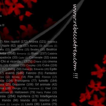
ca
x !!!
67)
Alex ragdoll
(172)
Andrea
(121)
Angelica
)
Apple
(62)
arte
(37)
Aurora
(3)
Australia
(2)
Beatrice
iana
(22)
Barcellona
(15)
Beatles
(10)
letta
(358)
Blues
(157)
Calabria
Birmania
(1)
casa
ppadocia
(33)
Carnevale
(32)
Carlo
(1)
Chi si ricorda...
(325)
cinema
Chiara
(16)
Cosimo
(35)
Cuba
(116)
fù
(10)
Cosplay
(10)
i
(57)
diving
(50)
Egitto
Dubai
(6)
Edoardo
(20)
eventi
(646)
47)
Fabrizio
(51)
Fantastici
Film
(46)
ico
(12)
ferrata
(18)
Firenze
(17)
ncia
(104)
Francigena
(77)
fumetto
(164)
nia
(25)
Giappone
(108)
Gif animate
(42)
nia
(26)
Giorgia
(12)
Glad
(10)
Giovanna
(1)
Halloween
(79)
atemala
(6)
Harry Potter
(10)
esia
(284)
Intelligenza
Inghilterra
(176)
Irlanda
(96)
Islanda
(83)
Istanbul
(44)
Laura
(36)
Lavinia
(75)
book
(1)
Langhe
(2)