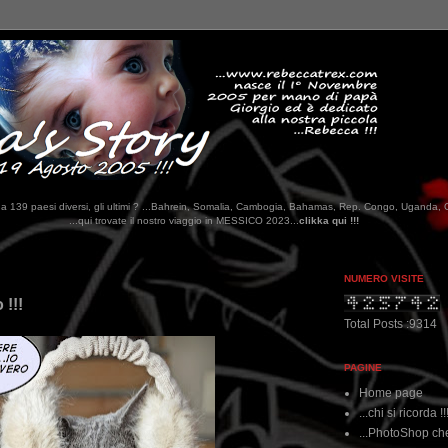
tati da 139 paesi diversi, gli ultimi ? ...Bahrein, Somalia, Cambogia, Bahamas, Rep. Congo, Uganda, 
vate il nostro viaggio in MESSICO 2023...
clikka qui !!!
NUMERO VISITE
 !!!
Total Posts :9314
PAGINE
Home page
...chi si ricorda !!
...PhotoShop che