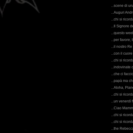
...scene di un
...Auguri Andr
...chi si ricor
...Il Signore d
...questo week
...per favore, 
...il nostro R
...con il cuor
...chi si rico
...indovinate 
...che ci facc
...papà ma c
...Aloha, Plane
...chi si ric
...un venerdì 
...Ciao Mamma 
...chi si ricor
...chi si rico
...the Rebecca