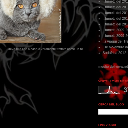
...fumetti del 20
...fumetti del 201
...fumetti del 201
...fumetti del 2011
...fumetti del 201
...fumetti 2009-
...fumetti 2009-
...i Viaggi del Tre
...le avventure de
...devo dire che a casa è veramente trattato come un re !!!
Sudafrica 2012
...dai non perdere tempo, clikka "qui", c'è il meglio del www.rebeccatrex.com
VISITE ULTIMO MES
3
CERCA NEL BLOG
LINK VIAGGI