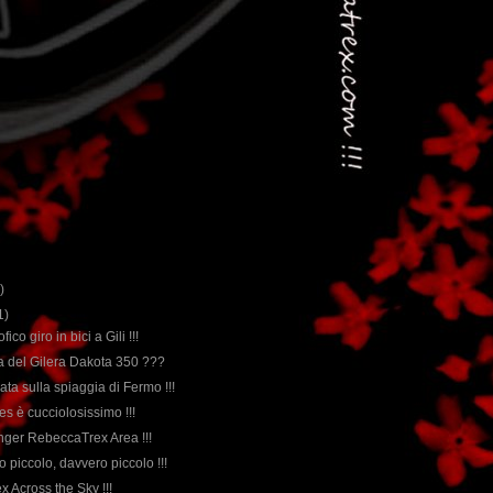
)
1)
fico giro in bici a Gili !!!
rda del Gilera Dakota 350 ???
nata sulla spiaggia di Fermo !!!
ues è cucciolosissimo !!!
nger RebeccaTrex Area !!!
o piccolo, davvero piccolo !!!
x Across the Sky !!!