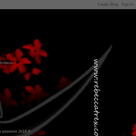
Giordania...
!
 passione 2018 !!!