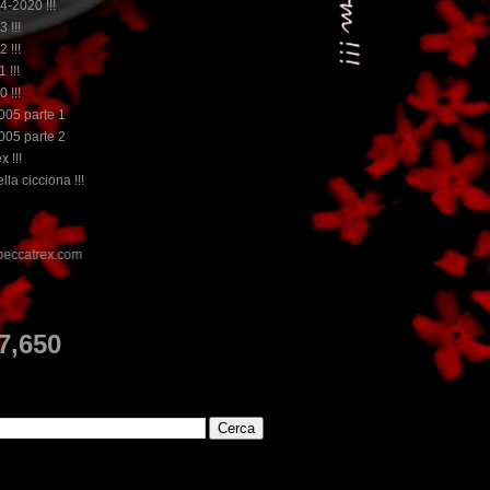
14-2020 !!!
3 !!!
2 !!!
 !!!
0 !!!
2005 parte 1
2005 parte 2
x !!!
lla cicciona !!!
E
7,650