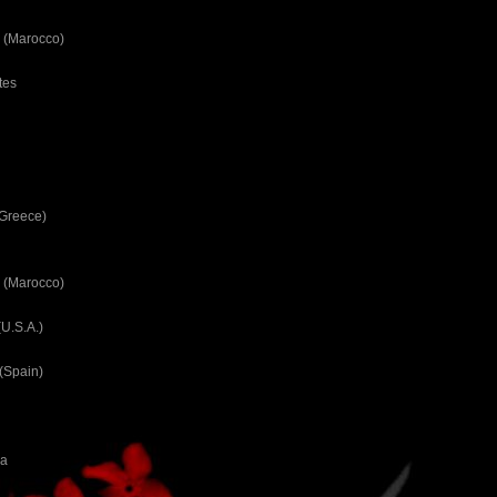
 (Marocco)
tes
(Greece)
 (Marocco)
U.S.A.)
(Spain)
ca