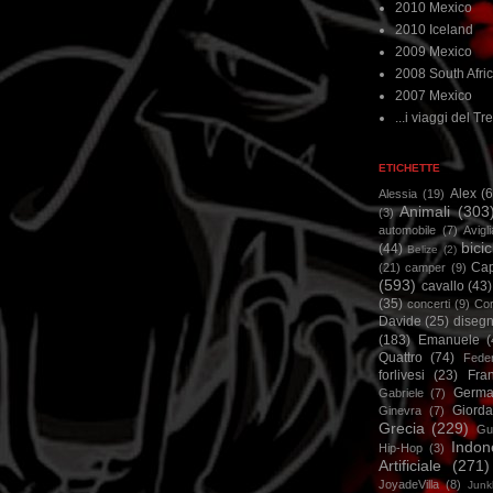
2010 Mexico
2010 Iceland
2009 Mexico
2008 South Afri
2007 Mexico
...i viaggi del Tre
ETICHETTE
Alex
(
Alessia
(19)
Animali
(303
(3)
automobile
(7)
Avigl
bicic
(44)
Belize
(2)
Ca
(21)
camper
(9)
(593)
cavallo
(43)
(35)
concerti
(9)
Cor
Davide
(25)
disegn
(183)
Emanuele
(
Quattro
(74)
Feder
forlivesi
(23)
Fra
Germa
Gabriele
(7)
Giorda
Ginevra
(7)
Grecia
(229)
Gu
Indon
Hip-Hop
(3)
Artificiale
(271)
JoyadeVilla
(8)
Junk