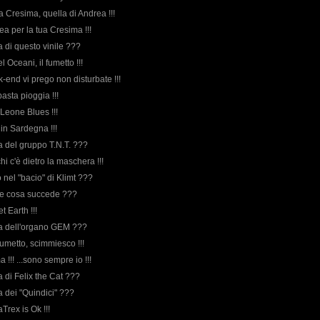
a Cresima, quella di Andrea !!!
ea per la tua Cresima !!!
da di questo vinile ???
el Oceani, il fumetto !!!
-end vi prego non disturbate !!!
basta pioggia !!!
e Leone Blues !!!
e in Sardegna !!!
rda del gruppo T.N.T. ???
chi c'è dietro la maschera !!!
io nel "bacio" di Klimt ???
he cosa succede ???
t Earth !!!
orda dell'organo GEM ???
fumetto, scimmiesco !!!
!!! ...sono sempre io !!!
da di Felix the Cat ???
rda dei "Quindici" ???
Trex is Ok !!!