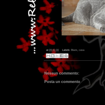
at
09:41:00
Labels:
Blues
,
casa
Nessun commento:
Posta un commento