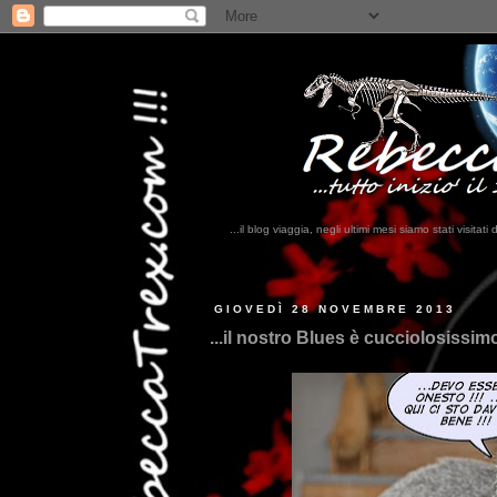
...il blog viaggia, negli ultimi mesi siamo stati visi
...qui tro
GIOVEDÌ 28 NOVEMBRE 2013
...il nostro Blues è cucciolosissimo