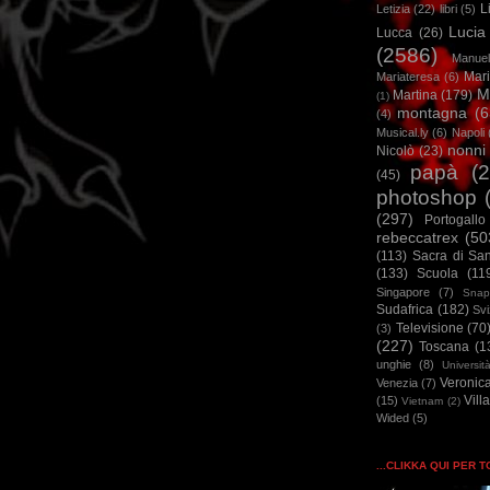
L
Letizia
(22)
libri
(5)
Lucia
Lucca
(26)
(2586)
Manuel
Mar
Mariateresa
(6)
M
Martina
(179)
(1)
montagna
(6
(4)
Musical.ly
(6)
Napoli
nonni
Nicolò
(23)
papà
(
(45)
photoshop
(297)
Portogallo
rebeccatrex
(50
(113)
Sacra di Sa
(133)
Scuola
(11
Singapore
(7)
Snap
Sudafrica
(182)
Sv
Televisione
(70
(3)
(227)
Toscana
(1
unghie
(8)
Universit
Veronic
Venezia
(7)
Vill
(15)
Vietnam
(2)
Wided
(5)
...CLIKKA QUI PER 