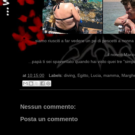
...siamo riusciti a far vedere un po di pescetti a nonn
...il nonno Mario
...papà ti sei spaventato quando hai visto quei tre "simp
at
10:15:00
Labels:
diving
,
Egitto
,
Lucia
,
mamma
,
Marghe
Nessun commento:
Posta un commento