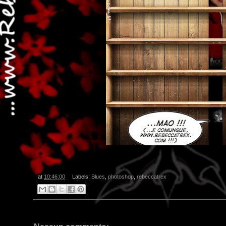
at
10:46:00
Labels:
Blues
,
photoshop
,
rebeccatrex