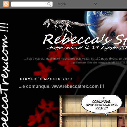
...il blog viaggia, negli ultimi mesi siamo stati visitati da 139 paesi diversi, 
...qui trovate il nostro viaggio in MESSICO 2023...
clikka qui !!!
GIOVEDÌ 9 MAGGIO 2013
...e comunque, www.rebeccatrex.com !!!