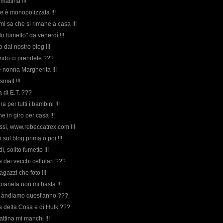
mattina !!!
one è monopolizzata !!!
mi sa che si rimane a casa !!!
o fumetto" da venerdì !!!
o dal nostro blog !!!
ando ci prendete ???
e nonna Margherita !!!
small !!!
da di E.T. ???
a per tutti i bambini !!!
he in giro per casa !!!
assi, www.rebeccatrex.com !!!
ci sul blog prima o poi !!!
dì, solito fumetto !!!
da dei vecchi cellulari ???
ragazzi che foto !!!
 pianeta non mi basta !!!
ve andiamo quest'anno ???
rda della Cosa e di Hulk ???
attina mi manchi !!!