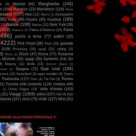
Margherita
(245)
Marche
(92)
a
(3)
io
(184)
Marocco
(23)
Marrakech
(119)
Marta
essico
(607)
Milan
(12)
monopattino
Milano
(1)
38)
musica
(189)
moto
(99)
museo
(45)
Natale
(198)
New York
(39)
(17)
Naxos
(22)
(459)
Paola
Palma di Maiorca
(14)
Palermo
(2)
2496)
parchi a tema
(77)
pattini
(25)
(4222)
poesie
Pink Floyd
(56)
Pixiz
(20)
(149)
Provenza
(20)
quad
(21)
rafting
(5)
3)
Rivoli
(47)
Roma
(77)
Rosanna
Ricky
(1)
n Michele
(39)
saggi
(35)
Santorini
(54)
Sci
9)
Segway
(11)
Sicilia
(13)
Simone (Dipa)
(1)
Stati Uniti
(188)
Spagna
(72)
seed
(1)
izzera
(15)
Swaziland
(5)
tappi metallici
(8)
Teatro
Torino
)
Thailandia
(127)
Thor
(4)
Tik-Tok
(3)
31)
Turchia
(49)
Umberto
(118)
Umbria
(88)
Valle d'Aosta
(163)
Uomo Ragno
(13)
à
(1)
Viaggi
(1069)
a
(31)
video
(107)
Viet Vo Dao
arbasse
(167)
virus
(70)
visite
(127)
Who
(51)
TORNARE ALLA PAGINA PRINCIPALE !!!