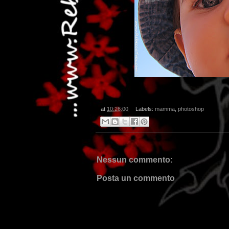
at
10:26:00
Labels:
mamma
,
photoshop
...d
Nessun commento:
Posta un commento