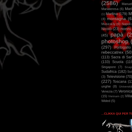
(2586)
Manuel
Mar
Mariateresa
(6)
M
Martina
(179)
(1)
montagna
(6
(4)
Musical.ly
(6)
Napoli
nonni
Nicolò
(23)
papà
(
(45)
photoshop
(297)
Portogallo
rebeccatrex
(50
(113)
Sacra di Sa
(133)
Scuola
(11
Singapore
(7)
Snap
Sudafrica
(182)
Sv
Televisione
(70
(3)
(227)
Toscana
(1
unghie
(8)
Universit
Veronic
Venezia
(7)
Vill
(15)
Vietnam
(2)
Wided
(5)
...CLIKKA QUI PER 