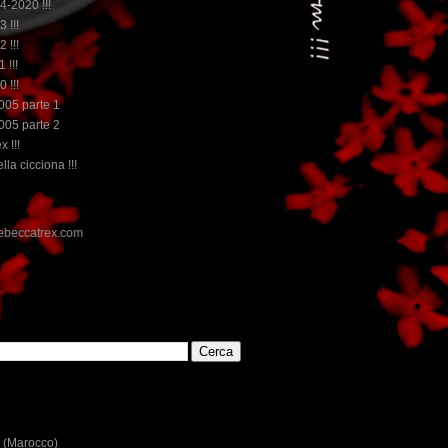
14-2020 !!!
3 !!!
2 !!!
 !!!
0 !!!
2005 parte 1
2005 parte 2
x !!!
lla cicciona !!!
E
 (Marocco)