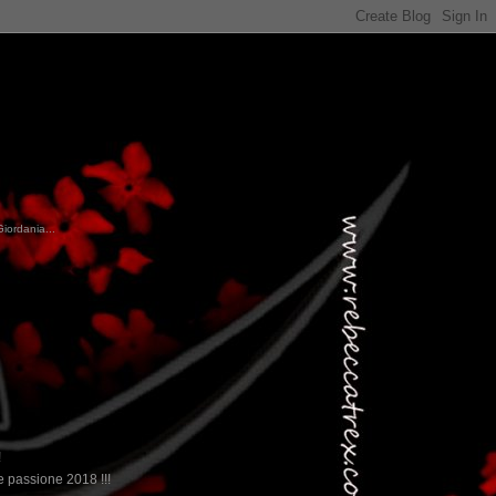
Giordania...
!
 passione 2018 !!!