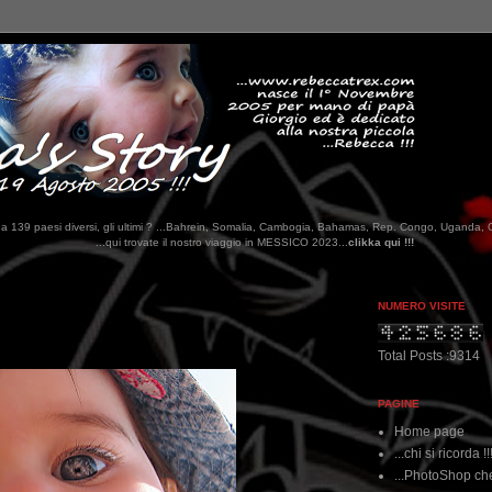
tati da 139 paesi diversi, gli ultimi ? ...Bahrein, Somalia, Cambogia, Bahamas, Rep. Congo, Uganda, 
e il nostro viaggio in MESSICO 2023...
clikka qui !!!
NUMERO VISITE
Total Posts :9314
PAGINE
Home page
...chi si ricorda !!
...PhotoShop che