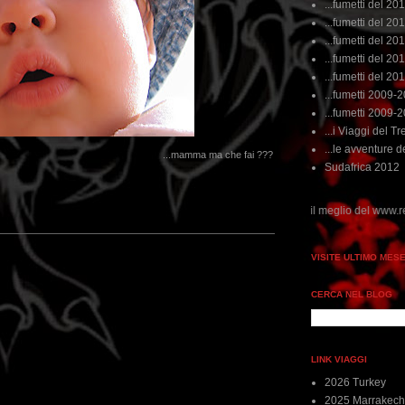
...fumetti del 20
...fumetti del 201
...fumetti del 201
...fumetti del 2011
...fumetti del 201
...fumetti 2009-
...fumetti 2009-
...i Viaggi del Tre
...le avventure de
...mamma ma che fai ???
Sudafrica 2012
ai non perdere tempo, clikka "qui", c'è il meglio del www.rebeccatrex.com
VISITE ULTIMO MES
CERCA NEL BLOG
LINK VIAGGI
2026 Turkey
2025 Marrakech