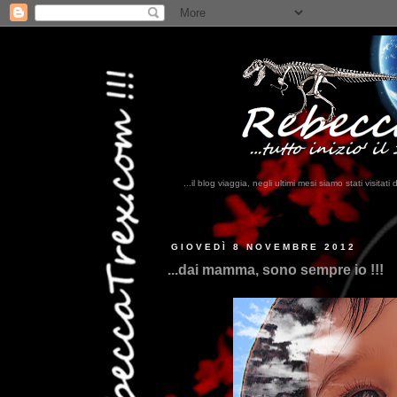
...il blog viaggia, negli ultimi mesi siamo stati visi
...qui trovat
GIOVEDÌ 8 NOVEMBRE 2012
...dai mamma, sono sempre io !!!