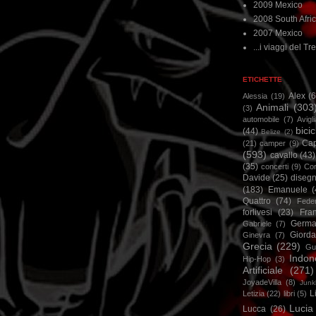
2009 Mexico
2008 South Afri
2007 Mexico
...i viaggi del Tre
ETICHETTE
Alex
(
Alessia
(19)
Animali
(303
(3)
automobile
(7)
Avigl
bicic
(44)
Belize
(2)
Ca
(21)
camper
(9)
(593)
cavallo
(43)
(35)
concerti
(9)
Cor
Davide
(25)
disegn
(183)
Emanuele
(
Quattro
(74)
Feder
forlivesi
(23)
Fra
Germa
Gabriele
(7)
Giorda
Ginevra
(7)
Grecia
(229)
Gu
Indon
Hip-Hop
(3)
Artificiale
(271)
JoyadeVilla
(8)
Junk
L
Letizia
(22)
libri
(5)
Lucia
Lucca
(26)