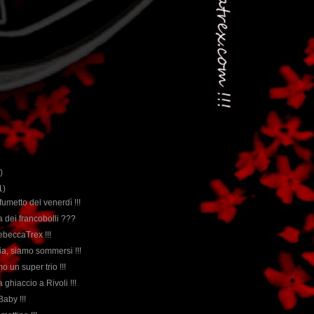
)
1)
l fumetto del venerdì !!!
da dei francobolli ???
ebeccaTrex !!!
ia, siamo sommersi !!!
mo un super trio !!!
da ghiaccio a Rivoli !!!
Baby !!!