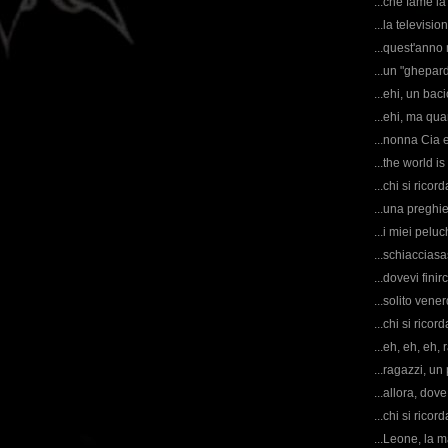
...che fame la 
...la televisi
...quest'anno 
...un "ghepard
...ehi, un baci
...ehi, ma qu
...nonna Cia 
...the world is 
...chi si ricor
...una preghier
...i miei peluc
...schiaccias
...dovevi finir
...solito vener
...chi si ricor
...eh, eh, eh, 
...ragazzi, un
...allora, do
...chi si rico
...Leone, la m