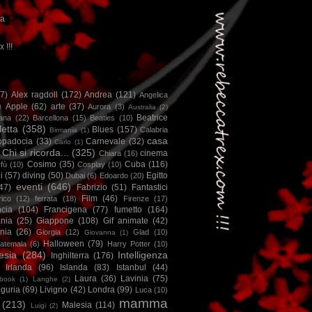
ca
x !!!
67)
Alex ragdoll
(172)
Andrea
(121)
Angelica
)
Apple
(62)
arte
(37)
Aurora
(3)
Australia
(2)
Beatrice
iana
(22)
Barcellona
(15)
Beatles
(10)
letta
(358)
Blues
(157)
Calabria
Birmania
(1)
casa
ppadocia
(33)
Carnevale
(32)
Carlo
(1)
Chi si ricorda...
(325)
cinema
Chiara
(16)
Cosimo
(35)
Cuba
(116)
fù
(10)
Cosplay
(10)
i
(57)
diving
(50)
Egitto
Dubai
(6)
Edoardo
(20)
eventi
(646)
47)
Fabrizio
(51)
Fantastici
Film
(46)
ico
(12)
ferrata
(18)
Firenze
(17)
ncia
(104)
Francigena
(77)
fumetto
(164)
nia
(25)
Giappone
(108)
Gif animate
(42)
nia
(26)
Giorgia
(12)
Glad
(10)
Giovanna
(1)
Halloween
(79)
atemala
(6)
Harry Potter
(10)
esia
(284)
Intelligenza
Inghilterra
(176)
Irlanda
(96)
Islanda
(83)
Istanbul
(44)
Laura
(36)
Lavinia
(75)
book
(1)
Langhe
(2)
iguria
(69)
Livigno
(42)
Londra
(99)
Luca
(10)
mamma
(213)
Malesia
(114)
Luigi
(2)