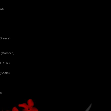
tes
(Greece)
 (Marocco)
U.S.A.)
(Spain)
ca