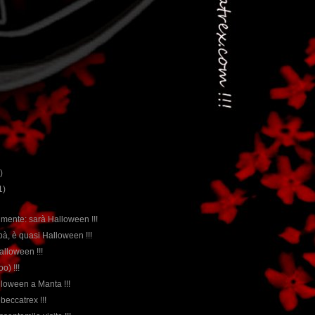
)
1)
almente: sarà Halloween !!!
pà, è quasi Halloween !!!
Halloween !!!
oo) !!!
lloween a Manta !!!
beccatrex !!!