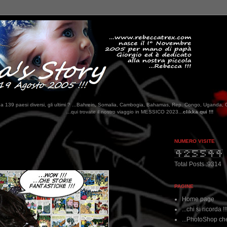
tati da 139 paesi diversi, gli ultimi ? ...Bahrein, Somalia, Cambogia, Bahamas, Rep. Congo, Uganda, 
qui trovate il nostro viaggio in MESSICO 2023...
clikka qui !!!
NUMERO VISITE
Total Posts :9314
PAGINE
Home page
...chi si ricorda !!
...PhotoShop che