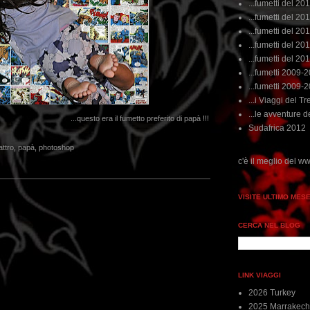
...fumetti del 20
...fumetti del 201
...fumetti del 201
...fumetti del 2011
...fumetti del 201
...fumetti 2009-
...fumetti 2009-
...i Viaggi del Tre
...le avventure de
...questo era il fumetto preferito di papà !!!
Sudafrica 2012
attro
,
papà
,
photoshop
..dai non perdere tempo, clikka "qui", c'è il meglio del www.rebeccatrex.com
VISITE ULTIMO MES
CERCA NEL BLOG
LINK VIAGGI
2026 Turkey
2025 Marrakech