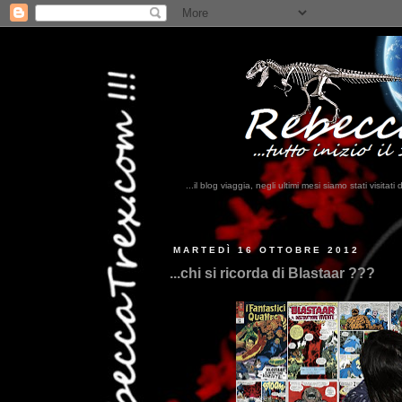
...il blog viaggia, negli ultimi mesi siamo stati visi
...
MARTEDÌ 16 OTTOBRE 2012
...chi si ricorda di Blastaar ???