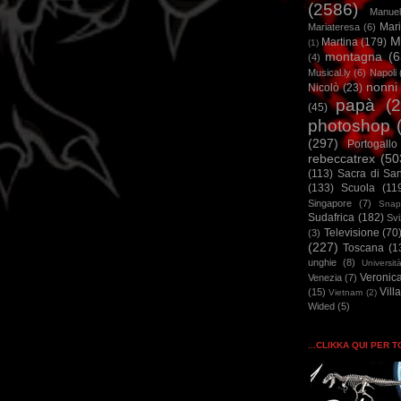
(2586)
Manuel
Mar
Mariateresa
(6)
M
Martina
(179)
(1)
montagna
(6
(4)
Musical.ly
(6)
Napoli
nonni
Nicolò
(23)
papà
(
(45)
photoshop
(297)
Portogallo
rebeccatrex
(50
(113)
Sacra di Sa
(133)
Scuola
(11
Singapore
(7)
Snap
Sudafrica
(182)
Sv
Televisione
(70
(3)
(227)
Toscana
(1
unghie
(8)
Universit
Veronic
Venezia
(7)
Vill
(15)
Vietnam
(2)
Wided
(5)
...CLIKKA QUI PER 