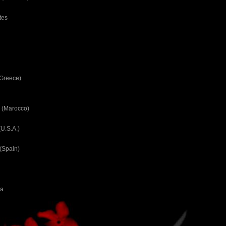
tes
(Greece)
 (Marocco)
U.S.A.)
(Spain)
ca