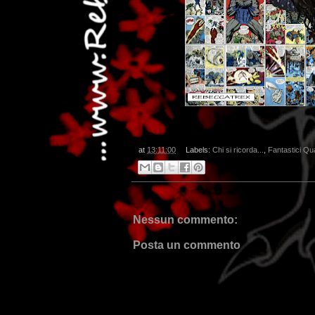
at
13:11:00
Labels:
Chi si ricorda...
,
Fantastici Qu
.
Nessun commento:
Posta un commento