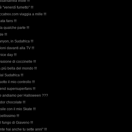
ssantamila visite !!!
è "venerdì fumetto" !!!
ccatrex.com viaggia a mille !!!
ata fans !!!
ì da qualche parte !!!
e !!!
anyon, in Sudafrica !!!
ioni davanti alla TV !!!
nice day !!!
Invasione di coccinelle !!!
 più bella del mondo !!!
dal Sudafrica !!!
sotto il mio controllo !!!
end supersuperfans !!!
ove andiamo per Halloween ???
ador chocolate !!!
sile con il mio Skate !!!
bellissimo !!!
el fungo di Giaveno !!!
nte hai anche tu sette anni" !!!