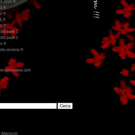
14-2020 !!!
3 !!!
2 !!!
 !!!
0 !!!
2005 parte 1
2005 parte 2
x !!!
lla cicciona !!!
E
 (Marocco)