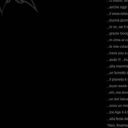
...ci siamo, se
...anche oggi 
...il www.rebe
...buona giorn
...lo so, sei l
...grazie Googl
...in cima ai c
...le mie colaz
...have you a 
...aiuto !!! ...
...alla mamma
...un fumetto 
...il pianeta è 
...buon week-
...ehi, ma d
...un bel labr
...sono un mis
...Ice Age 4 è 
...alla festa d
"Alex, finalme