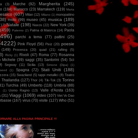
Margherita
(245)
Marche
(92)
a
(3)
io
(184)
Marocco
(23)
Marrakech
(119)
Marta
essico
(607)
Milan
(12)
monopattino
Milano
(1)
38)
musica
(189)
moto
(99)
museo
(45)
Natale
(198)
New York
(39)
(17)
Naxos
(22)
(459)
Paola
Palma di Maiorca
(14)
Palermo
(2)
2496)
parchi a tema
(77)
pattini
(25)
(4222)
poesie
Pink Floyd
(56)
Pixiz
(20)
(149)
Provenza
(20)
quad
(21)
rafting
(5)
3)
Rivoli
(47)
Roma
(77)
Rosanna
Ricky
(1)
n Michele
(39)
saggi
(35)
Santorini
(54)
Sci
9)
Segway
(11)
Sicilia
(13)
Simone (Dipa)
(1)
Stati Uniti
(188)
Spagna
(72)
seed
(1)
izzera
(15)
Swaziland
(5)
tappi metallici
(8)
Teatro
Torino
)
Thailandia
(127)
Thor
(4)
Tik-Tok
(3)
31)
Turchia
(49)
Umberto
(118)
Umbria
(88)
Valle d'Aosta
(163)
Uomo Ragno
(13)
à
(1)
Viaggi
(1069)
a
(31)
video
(107)
Viet Vo Dao
arbasse
(167)
virus
(70)
visite
(127)
Who
(51)
TORNARE ALLA PAGINA PRINCIPALE !!!