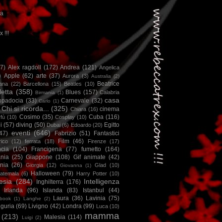
ca
x !!!
67)
Alex ragdoll
(172)
Andrea
(121)
Angelica
)
Apple
(62)
arte
(37)
Aurora
(3)
Australia
(2)
Beatrice
iana
(22)
Barcellona
(15)
Beatles
(10)
letta
(358)
Blues
(157)
Calabria
Birmania
(1)
casa
ppadocia
(33)
Carnevale
(32)
Carlo
(1)
Chi si ricorda...
(325)
cinema
Chiara
(16)
Cosimo
(35)
Cuba
(116)
fù
(10)
Cosplay
(10)
i
(57)
diving
(50)
Egitto
Dubai
(6)
Edoardo
(20)
eventi
(646)
47)
Fabrizio
(51)
Fantastici
Film
(46)
ico
(12)
ferrata
(18)
Firenze
(17)
ncia
(104)
Francigena
(77)
fumetto
(164)
nia
(25)
Giappone
(108)
Gif animate
(42)
nia
(26)
Giorgia
(12)
Glad
(10)
Giovanna
(1)
Halloween
(79)
atemala
(6)
Harry Potter
(10)
esia
(284)
Intelligenza
Inghilterra
(176)
Irlanda
(96)
Islanda
(83)
Istanbul
(44)
Laura
(36)
Lavinia
(75)
book
(1)
Langhe
(2)
iguria
(69)
Livigno
(42)
Londra
(99)
Luca
(10)
mamma
(213)
Malesia
(114)
Luigi
(2)