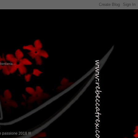
Giordania...
!
 passione 2018 !!!