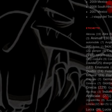
2009 Mexico
2008 South Afri
2007 Mexico
...i viaggi del Tre
ETICHETTE
Alex
(
Alessia
(19)
Animali
(303
(3)
automobile
(7)
Avigl
bicic
(44)
Belize
(2)
Ca
(21)
camper
(9)
(593)
cavallo
(43)
(35)
concerti
(9)
Cor
Davide
(25)
disegn
(183)
Emanuele
(
Quattro
(74)
Feder
forlivesi
(23)
Fra
Germa
Gabriele
(7)
Giorda
Ginevra
(7)
Grecia
(229)
Gu
Indon
Hip-Hop
(3)
Artificiale
(271)
JoyadeVilla
(8)
Junk
L
Letizia
(22)
libri
(5)
Lucia
Lucca
(26)