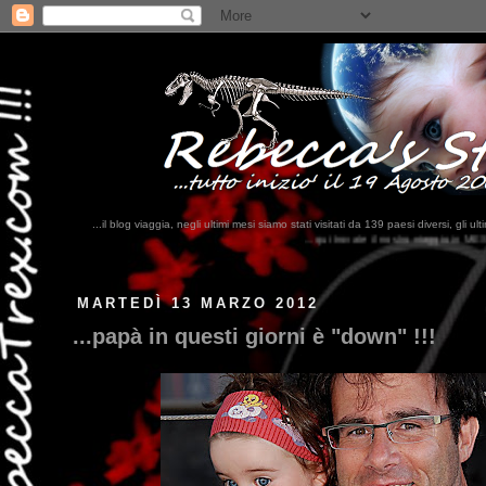
...il blog viaggia, negli ultimi mesi siamo stati visitati da 139 paesi diversi, 
...qui trovate il nostro viaggio in MESSICO 2023...
clikka qui !!!
MARTEDÌ 13 MARZO 2012
...papà in questi giorni è "down" !!!