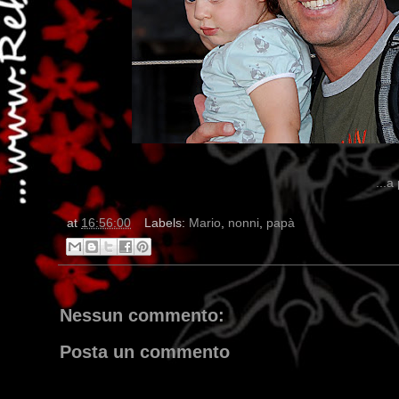
...a
at
16:56:00
Labels:
Mario
,
nonni
,
papà
Nessun commento:
Posta un commento