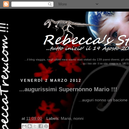
...il blog viaggia, negli ultimi mesi siamo stati visitati da 139 paesi diversi, 
...qui trovate il nostro viaggio in MESSICO 2023...
clikka qui !!!
VENERDÌ 2 MARZO 2012
...augurissimi Supernonno Mario !!!
...auguri nonno un bacione da
at
11:09:00
Labels:
Mario
,
nonni