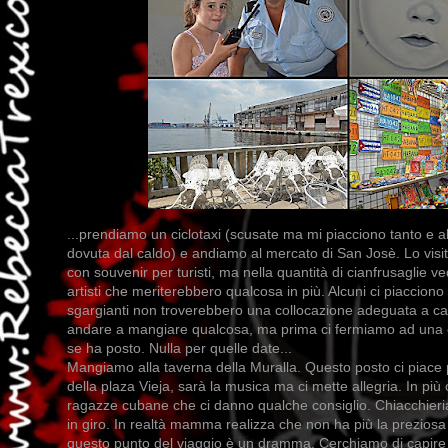
...prendiamo un ciclotaxi (scusate ma mi piacciono tanto e al
dovuta dal caldo) e andiamo al mercato di San Josè. Lo visit
con souvenir per turisti, ma nella quantità di cianfrusaglie v
artisti che meriterebbero qualcosa in più. Alcuni ci piacciono 
sgargianti non troverebbero una collocazione adeguata a ca
andare a mangiare qualcosa, ma prima ci fermiamo ad una c
se ha posto. Nulla per quelle date...
Mangiamo alla taverna della Muralla. Questo posto ci piace 
della plaza Vieja, sarà la musica ma ci mette allegria. In p
ragazze cubane che ci danno qualche consiglio. Chiacchieri
in giro. In realtà mamma realizza che non ha più la preziosa
questo punto del viaggio è un dramma. Cerchiamo di capire 