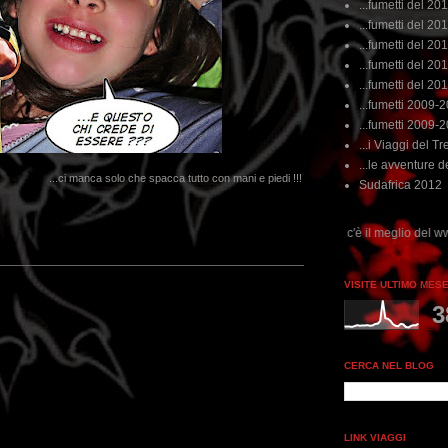
...fumetti del 20
...fumetti del 201
...fumetti del 201
...fumetti del 2011
...fumetti del 201
...fumetti 2009-
...fumetti 2009-
...i Viaggi del Tre
...le avventure de
...ci manca solo che spacca tutto con mani e piedi !!!
Sudafrica 2012
...dai non perdere tempo, clikka "qui", c'è il meglio del www.rebeccatrex.com
VISITE ULTIMO MES
3
CERCA NEL BLOG
LINK VIAGGI