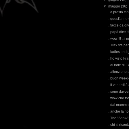
▼
maggio
(36)
...a presto f
...quest'anno 
...facce da div
...papà dice c
...wow !!! ...i 
...Trex sta pe
...ladies and 
...ho visto Fr
...al forte di E
...attenzione p
...buon week-e
...il venerdì è
...sono davver
...wow che foto
...dai mamma, 
...anche la no
...The "Show" 
...chi si ricor