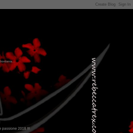
Giordania...
!
 passione 2018 !!!