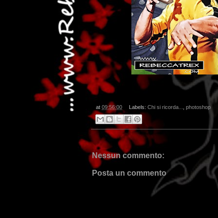
at
09:56:00
Labels:
Chi si ricorda...
,
photoshop
Nessun commento:
Posta un commento