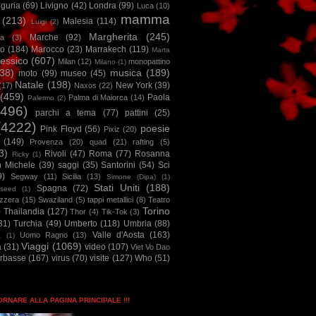
iguria
(69)
Livigno
(42)
Londra
(99)
Luca
(10)
mamma
(213)
Malesia
(114)
Luigi
(2)
Margherita
(245)
Marche
(92)
a
(3)
io
(184)
Marocco
(23)
Marrakech
(119)
Marta
essico
(607)
Milan
(12)
monopattino
Milano
(1)
38)
musica
(189)
moto
(99)
museo
(45)
Natale
(198)
New York
(39)
(17)
Naxos
(22)
(459)
Paola
Palma di Maiorca
(14)
Palermo
(2)
2496)
parchi a tema
(77)
pattini
(25)
(4222)
poesie
Pink Floyd
(56)
Pixiz
(20)
(149)
Provenza
(20)
quad
(21)
rafting
(5)
3)
Rivoli
(47)
Roma
(77)
Rosanna
Ricky
(1)
n Michele
(39)
saggi
(35)
Santorini
(54)
Sci
9)
Segway
(11)
Sicilia
(13)
Simone (Dipa)
(1)
Stati Uniti
(188)
Spagna
(72)
seed
(1)
izzera
(15)
Swaziland
(5)
tappi metallici
(8)
Teatro
Torino
)
Thailandia
(127)
Thor
(4)
Tik-Tok
(3)
31)
Turchia
(49)
Umberto
(118)
Umbria
(88)
Valle d'Aosta
(163)
Uomo Ragno
(13)
à
(1)
Viaggi
(1069)
a
(31)
video
(107)
Viet Vo Dao
arbasse
(167)
virus
(70)
visite
(127)
Who
(51)
TORNARE ALLA PAGINA PRINCIPALE !!!