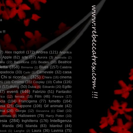
ca
x !!!
67)
Alex ragdoll
(172)
Andrea
(121)
Angelica
)
Apple
(62)
arte
(37)
Aurora
(3)
Australia
(2)
Beatrice
iana
(22)
Barcellona
(15)
Beatles
(10)
letta
(358)
Blues
(157)
Calabria
Birmania
(1)
casa
ppadocia
(33)
Carnevale
(32)
Carlo
(1)
Chi si ricorda...
(325)
cinema
Chiara
(16)
Cosimo
(35)
Cuba
(116)
fù
(10)
Cosplay
(10)
i
(57)
diving
(50)
Egitto
Dubai
(6)
Edoardo
(20)
eventi
(646)
47)
Fabrizio
(51)
Fantastici
Film
(46)
ico
(12)
ferrata
(18)
Firenze
(17)
ncia
(104)
Francigena
(77)
fumetto
(164)
nia
(25)
Giappone
(108)
Gif animate
(42)
nia
(26)
Giorgia
(12)
Glad
(10)
Giovanna
(1)
Halloween
(79)
atemala
(6)
Harry Potter
(10)
esia
(284)
Intelligenza
Inghilterra
(176)
Irlanda
(96)
Islanda
(83)
Istanbul
(44)
Laura
(36)
Lavinia
(75)
book
(1)
Langhe
(2)