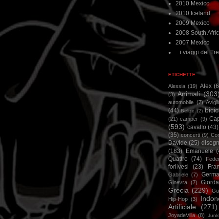
2010 Mexico
2010 Iceland
2009 Mexico
2008 South Afri
2007 Mexico
...i viaggi del Tre
ETICHETTE
Alex
(
Alessia
(19)
Animali
(303
(3)
automobile
(7)
Avigl
bicic
(44)
Belize
(2)
Ca
(21)
camper
(9)
(593)
cavallo
(43)
(35)
concerti
(9)
Cor
Davide
(25)
disegn
(183)
Emanuele
(
Quattro
(74)
Feder
forlivesi
(23)
Fra
Germa
Gabriele
(7)
Giorda
Ginevra
(7)
Grecia
(229)
Gu
Indon
Hip-Hop
(3)
Artificiale
(271)
JoyadeVilla
(8)
Junk