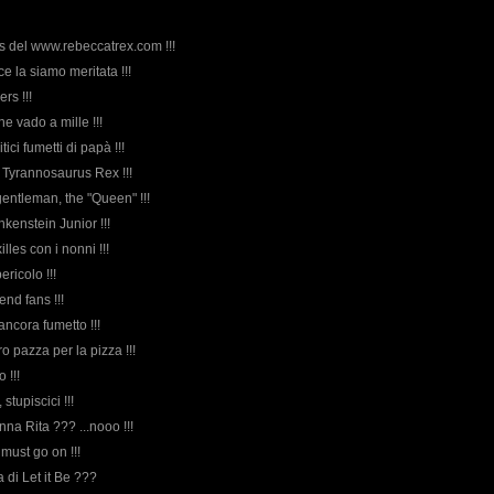
ans del www.rebeccatrex.com !!!
ce la siamo meritata !!!
ers !!!
he vado a mille !!!
mitici fumetti di papà !!!
r Tyrannosaurus Rex !!!
gentleman, the "Queen" !!!
ankenstein Junior !!!
xilles con i nonni !!!
ericolo !!!
nd fans !!!
 ancora fumetto !!!
o pazza per la pizza !!!
 !!!
stupiscici !!!
nna Rita ??? ...nooo !!!
must go on !!!
da di Let it Be ???