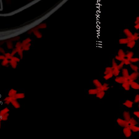
)
7)
0)