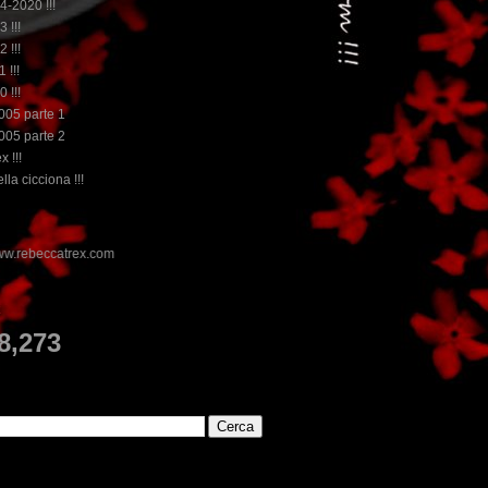
14-2020 !!!
3 !!!
2 !!!
 !!!
0 !!!
2005 parte 1
2005 parte 2
x !!!
lla cicciona !!!
E
8,273