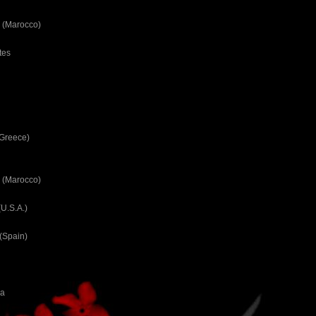
 (Marocco)
tes
(Greece)
 (Marocco)
U.S.A.)
(Spain)
ca