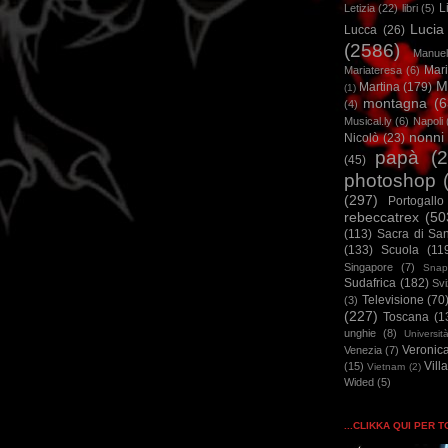
L
Letizia
(22)
libri
(5)
Lucia
Lucca
(26)
(2586)
Manuel
Mar
Mariateresa
(6)
M
Martina
(179)
(1)
montagna
(6
(4)
Musical.ly
(6)
Napoli
nonni
Nicolò
(23)
papà
(
(45)
photoshop
(297)
Portogallo
rebeccatrex
(50
(113)
Sacra di Sa
(133)
Scuola
(11
Singapore
(7)
Snap
Sudafrica
(182)
Sv
Televisione
(70
(3)
(227)
Toscana
(1
unghie
(8)
Universit
Veronic
Venezia
(7)
Vill
(15)
Vietnam
(2)
Wided
(5)
...CLIKKA QUI PER 