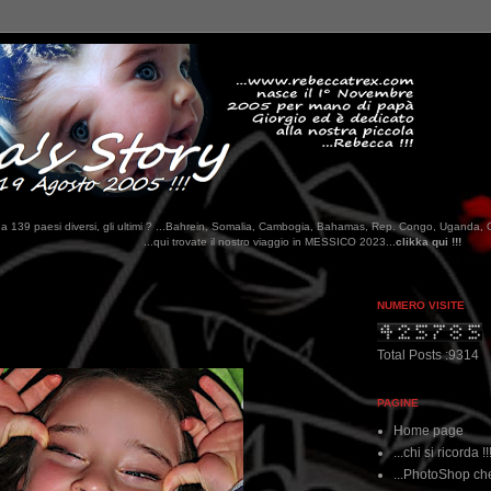
tati da 139 paesi diversi, gli ultimi ? ...Bahrein, Somalia, Cambogia, Bahamas, Rep. Congo, Uganda, 
qui trovate il nostro viaggio in MESSICO 2023...
clikka qui !!!
NUMERO VISITE
Total Posts :9314
PAGINE
Home page
...chi si ricorda !!
...PhotoShop che