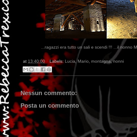
...ragazzi era tutto un sali e scendi !!! ...il nonn
at
13:40:00
Labels:
Lucia
,
Mario
,
montagna
,
nonni
Nessun commento:
Posta un commento