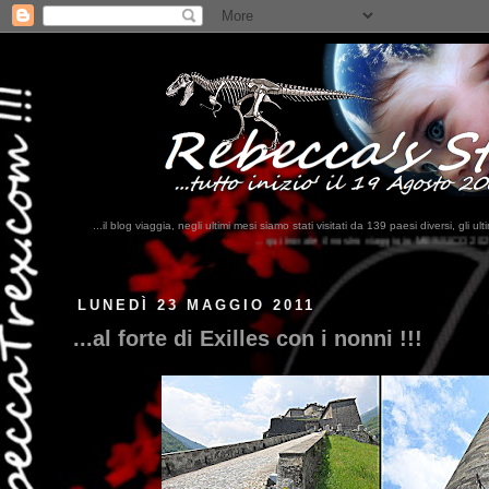
...il blog viaggia, negli ultimi mesi siamo stati visitati da 139 paesi diversi, 
...qui trovate il nostro viaggio in MESSICO 2023...
clikka qui !!!
LUNEDÌ 23 MAGGIO 2011
...al forte di Exilles con i nonni !!!