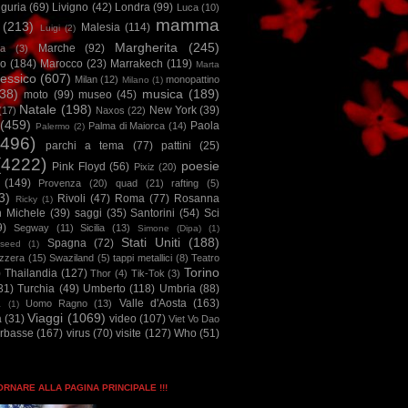
iguria
(69)
Livigno
(42)
Londra
(99)
Luca
(10)
mamma
(213)
Malesia
(114)
Luigi
(2)
Margherita
(245)
Marche
(92)
a
(3)
io
(184)
Marocco
(23)
Marrakech
(119)
Marta
essico
(607)
Milan
(12)
monopattino
Milano
(1)
38)
musica
(189)
moto
(99)
museo
(45)
Natale
(198)
New York
(39)
(17)
Naxos
(22)
(459)
Paola
Palma di Maiorca
(14)
Palermo
(2)
2496)
parchi a tema
(77)
pattini
(25)
(4222)
poesie
Pink Floyd
(56)
Pixiz
(20)
(149)
Provenza
(20)
quad
(21)
rafting
(5)
3)
Rivoli
(47)
Roma
(77)
Rosanna
Ricky
(1)
n Michele
(39)
saggi
(35)
Santorini
(54)
Sci
9)
Segway
(11)
Sicilia
(13)
Simone (Dipa)
(1)
Stati Uniti
(188)
Spagna
(72)
seed
(1)
izzera
(15)
Swaziland
(5)
tappi metallici
(8)
Teatro
Torino
)
Thailandia
(127)
Thor
(4)
Tik-Tok
(3)
31)
Turchia
(49)
Umberto
(118)
Umbria
(88)
Valle d'Aosta
(163)
Uomo Ragno
(13)
à
(1)
Viaggi
(1069)
a
(31)
video
(107)
Viet Vo Dao
arbasse
(167)
virus
(70)
visite
(127)
Who
(51)
TORNARE ALLA PAGINA PRINCIPALE !!!