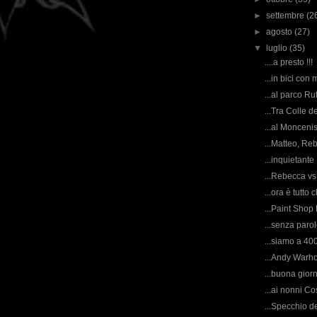
►
settembre
(2
►
agosto
(27)
▼
luglio
(35)
....a presto !!!
...in bici con
...al parco Ruff
...Tra Colle d
...al Monceni
...Matteo, Reb
...inquietante !
...Rebecca vs 
...ora è tutto c
...Paint Shop 
...senza parole
...siamo a 4000
...Andy Warho
...buona giorn
...ai nonni Co
...Specchio d