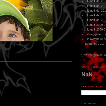
...fumetti del 20
...fumetti del 201
...fumetti del 201
...fumetti del 2011
...fumetti del 201
...fumetti 2009-
...fumetti 2009-
...i Viaggi del Tre
...le avventure de
Sudafrica 2012
...dai non perdere tempo, clikka "qui", c'è il meglio del www.rebeccatrex.com
VISITE ULTIMO MES
NaN
CERCA NEL BLOG
LINK VIAGGI