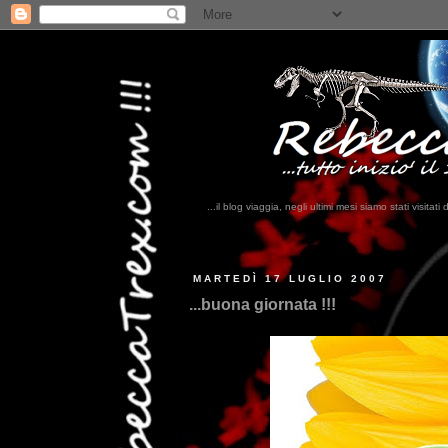
...il blog viaggia, negli ultimi mesi siamo stati visi
...
MARTEDÌ 17 LUGLIO 2007
...buona giornata !!!