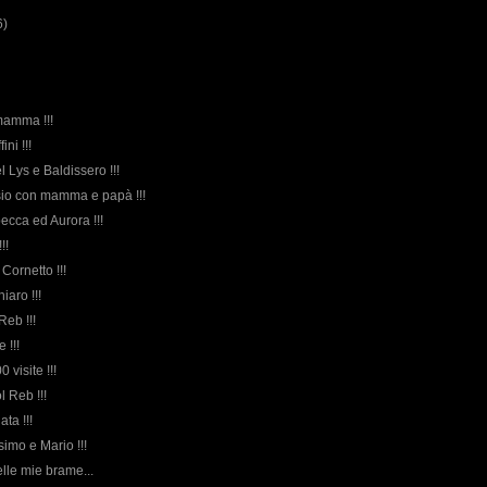
6)
 mamma !!!
ini !!!
el Lys e Baldissero !!!
sio con mamma e papà !!!
ecca ed Aurora !!!
!!
Cornetto !!!
hiaro !!!
Reb !!!
 !!!
 visite !!!
l Reb !!!
ata !!!
simo e Mario !!!
elle mie brame...