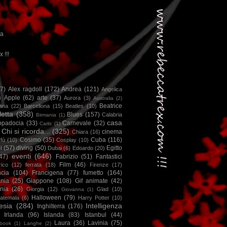
ca
x !!!
67)
Alex ragdoll
(172)
Andrea
(121)
Angelica
)
Apple
(62)
arte
(37)
Aurora
(3)
Australia
(2)
Beatrice
iana
(22)
Barcellona
(15)
Beatles
(10)
letta
(358)
Blues
(157)
Calabria
Birmania
(1)
casa
ppadocia
(33)
Carnevale
(32)
Carlo
(1)
Chi si ricorda...
(325)
cinema
Chiara
(16)
Cosimo
(35)
Cuba
(116)
fù
(10)
Cosplay
(10)
i
(57)
diving
(50)
Egitto
Dubai
(6)
Edoardo
(20)
eventi
(646)
47)
Fabrizio
(51)
Fantastici
Film
(46)
ico
(12)
ferrata
(18)
Firenze
(17)
ncia
(104)
Francigena
(77)
fumetto
(164)
nia
(25)
Giappone
(108)
Gif animate
(42)
nia
(26)
Giorgia
(12)
Glad
(10)
Giovanna
(1)
Halloween
(79)
atemala
(6)
Harry Potter
(10)
esia
(284)
Intelligenza
Inghilterra
(176)
Irlanda
(96)
Islanda
(83)
Istanbul
(44)
Laura
(36)
Lavinia
(75)
book
(1)
Langhe
(2)