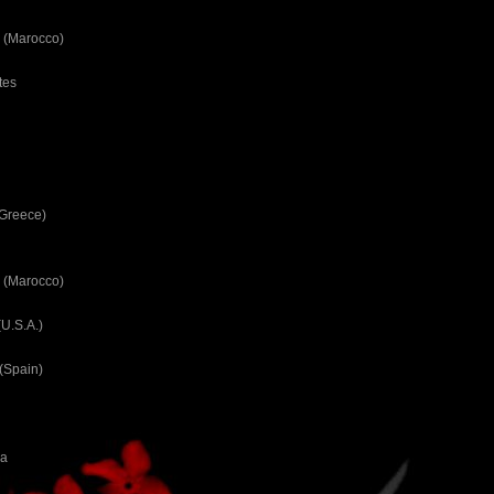
 (Marocco)
tes
(Greece)
 (Marocco)
U.S.A.)
(Spain)
ca