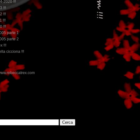
14-2020 !!!
3 !!!
2 !!!
 !!!
0 !!!
2005 parte 1
2005 parte 2
x !!!
lla cicciona !!!
E