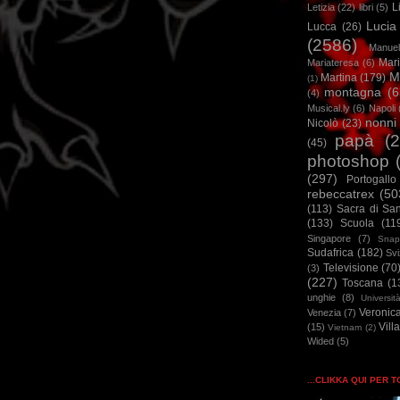
L
Letizia
(22)
libri
(5)
Lucia
Lucca
(26)
(2586)
Manuel
Mar
Mariateresa
(6)
M
Martina
(179)
(1)
montagna
(6
(4)
Musical.ly
(6)
Napoli
nonni
Nicolò
(23)
papà
(
(45)
photoshop
(297)
Portogallo
rebeccatrex
(50
(113)
Sacra di Sa
(133)
Scuola
(11
Singapore
(7)
Snap
Sudafrica
(182)
Sv
Televisione
(70
(3)
(227)
Toscana
(1
unghie
(8)
Universit
Veronic
Venezia
(7)
Vill
(15)
Vietnam
(2)
Wided
(5)
...CLIKKA QUI PER 