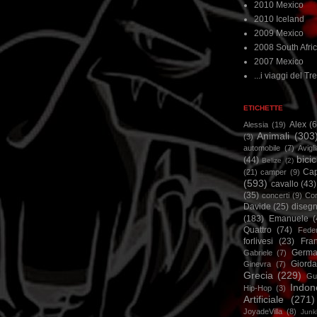
2010 Mexico
2010 Iceland
2009 Mexico
2008 South Afri
2007 Mexico
...i viaggi del Tre
ETICHETTE
Alex
(
Alessia
(19)
Animali
(303
(3)
automobile
(7)
Avigl
bicic
(44)
Belize
(2)
Ca
(21)
camper
(9)
(593)
cavallo
(43)
(35)
concerti
(9)
Cor
Davide
(25)
disegn
(183)
Emanuele
(
Quattro
(74)
Feder
forlivesi
(23)
Fra
Germa
Gabriele
(7)
Giorda
Ginevra
(7)
Grecia
(229)
Gu
Indon
Hip-Hop
(3)
Artificiale
(271)
JoyadeVilla
(8)
Junk