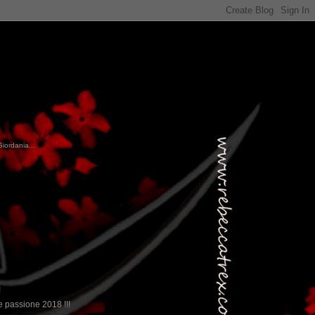
Giordania...
!
 passione 2018 !!!