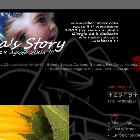
tati da 139 paesi diversi, gli ultimi ? ...Bahrein, Somalia, Cambogia, Bahamas, Rep. Congo, Uganda, 
qui trovate il nostro viaggio in MESSICO 2023...
clikka qui !!!
NUMERO VISITE
Total Posts :9314
PAGINE
Home page
...chi si ricorda !!
...PhotoShop che