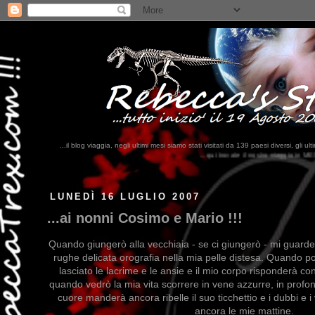
...il blog viaggia, negli ultimi mesi siamo stati visitati da 139 paesi diversi, 
...qui trovate il nostro viaggio in MESSICO 2023...
clikka qui !!!
LUNEDÌ 16 LUGLIO 2007
...ai nonni Cosimo e Mario !!!
Quando giungerò alla vecchiaia - se ci giungerò - mi guarde
rughe delicata orografia nella mia pelle distesa. Quando p
lasciato le lacrime e le ansie e il mio corpo risponderà con
quando vedrò la mia vita scorrere in vene azzurre, in profond
cuore manderà ancora ribelle il suo ticchettio e i dubbi e i
ancora le mie mattine.