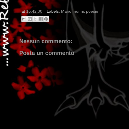
at
16:42:00
Labels:
Mario
,
nonni
,
poesie
Nessun commento:
Posta un commento