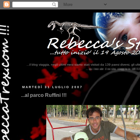
...il blog viaggia, negli ultimi mesi siamo stati visitati da 139 paesi diversi, 
...qui trovate il nostro viaggio in MESSICO 2023...
clikka qui !!!
MARTEDÌ 31 LUGLIO 2007
...al parco Ruffini !!!