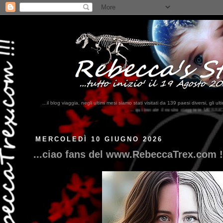
...il blog viaggia, negli ultimi mesi siamo stati visitati da 139 paesi diversi, 
...qui trovate il nostro viaggio in MESSICO 2023...
clikka qui !!!
MERCOLEDÌ 10 GIUGNO 2026
...ciao fans del www.RebeccaTrex.com !