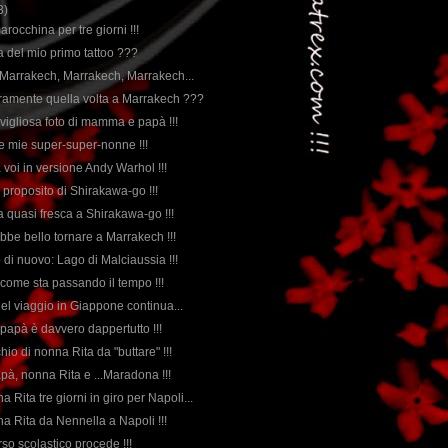
3)
marocchina per tre giorni !!!
rda del mio primo tattoo ???
 Marrakech, Marrakech, Marrakech...
ramente quella volta a Marrakech ???
avigliosa foto di mamma e papà !!!
le mie super-super-nonne !!!
 voi in versione Andy Warhol !!!
 proposito di Shirakawa-go !!!
a quasi fresca a Shirakawa-go !!!
ebbe bello tornare a Marrakech !!!
to di nuovo: Lago di Malciaussia !!!
come sta passando il tempo !!!
 del viaggio in Giappone continua...
papà è davvero dappertutto !!!
chio di nonna Rita da "buttare" !!!
apà, nonna Rita e ...Maradona !!!
a Rita tre giorni in giro per Napoli...
na Rita da Nennella a Napoli !!!
orso scolastico procede !!!