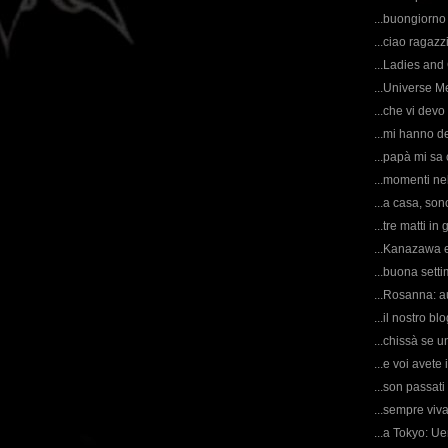
...buongiorno
...ciao ragazzi
...Ladies and 
...Universe M
...che vi devo
...mi hanno d
...papà mi sa 
...momenti ne
...a casa, son
...tre matti i
...Kanazawa e
...buona sett
...Rosanna: a
...il nostro b
...chissà se un
...e voi avet
...son passati
...sempre viv
...a Tokyo: U