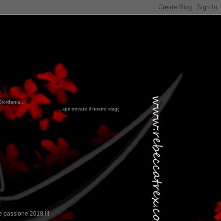
Giordania...
i trovate il nostro viaggio in MESSICO 2023...
clikka qui !!!
!
 passione 2018 !!!