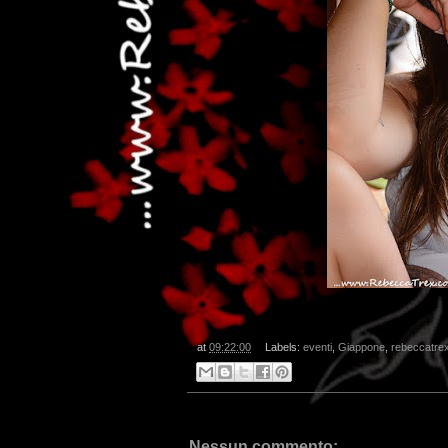
...da
at
09:22:00
Labels:
eventi
,
Giappone
,
rebeccatre
Nessun commento: