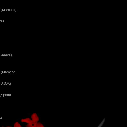
 (Marocco)
tes
(Greece)
 (Marocco)
U.S.A.)
(Spain)
ca