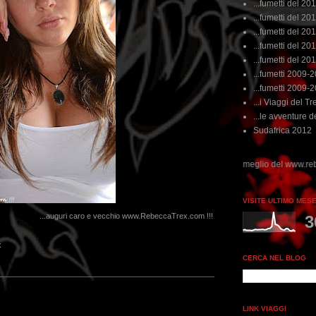
...fumetti del 20
...fumetti del 201
...fumetti del 201
...fumetti del 2011
...fumetti del 201
...fumetti 2009-
...fumetti 2009-
...i Viaggi del Tre
...le avventure de
Sudafrica 2012
i non perdere tempo, clikka "qui", c'è il meglio del www.rebeccatrex.com
VISITE ULTIMO MES
...auguri caro e vecchio www.RebeccaTrex.com !!!
3
x
CERCA NEL BLOG
LINK VIAGGI