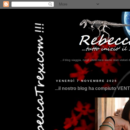
...il blog viaggia, negli ultimi mesi siamo stati visi
VENERDÌ 7 NOVEMBRE 2025
...il nostro blog ha compiuto VENTI