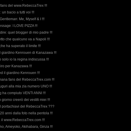
 fans del www.RebeccaTrex !!!
: un bacio a tutti voi !!!
Gentleman: Me, Myself & I !!!
essage: I LOVE PIZZA !!!
 dire: quel blogger di mio padre !!!
etto che qualcuno va a Napoli !!!
che ha superato il limite !!!
l giardino Kenrouen di Kanazawa !!!
o solo io la regina indiscussa !!!
n giro per Kanazawa !!!
d il giardino Kenrouen !!!
imana fans del RebeccaTrex.com !!!
uguri alla mia zia numero UNO !!!
log ha compiuto VENTI ANNI !!!
 giorno creerò dei vestiti miei !!!
e il portachiavi del RebeccaTrex ???
 20 anni dalla foto nella pentola !!!
a il www.RebeccaTrex.com !!!
eno, Ameyoko, Akihabara, Ginza !!!