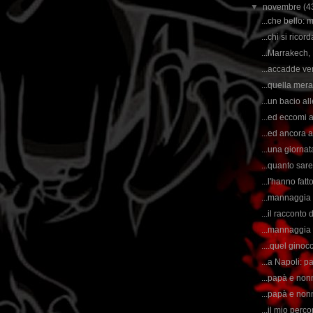
▼
novembre
(4
...che bello: 
...chi si rico
...Marrakech,
...accadde ve
...quella mer
...un bacio al
...ed eccomi a
...ed ancora a
...una giornat
...quanto sar
...l'hanno fat
...mannaggia 
...il racconto
...mannaggia 
....quel ginoc
...a Napoli: p
...papà e nonn
...papà e non
...il mio perc