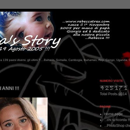
tati da 139 paesi diversi, gli ultimi ? ...Bahrein, Somalia, Cambogia, Bahamas, Rep. Congo, Uganda, 
...qu
NUMERO VISITE
 ANNI !!!
Total Posts :9314
PAGINE
Home page
...chi si ricorda !!
...PhotoShop che