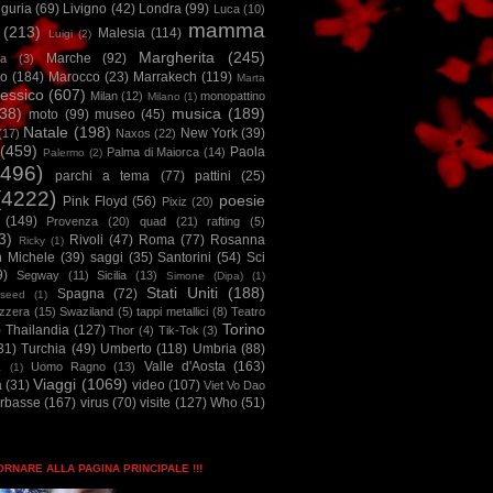
iguria
(69)
Livigno
(42)
Londra
(99)
Luca
(10)
mamma
(213)
Malesia
(114)
Luigi
(2)
Margherita
(245)
Marche
(92)
a
(3)
io
(184)
Marocco
(23)
Marrakech
(119)
Marta
essico
(607)
Milan
(12)
monopattino
Milano
(1)
38)
musica
(189)
moto
(99)
museo
(45)
Natale
(198)
New York
(39)
(17)
Naxos
(22)
(459)
Paola
Palma di Maiorca
(14)
Palermo
(2)
2496)
parchi a tema
(77)
pattini
(25)
(4222)
poesie
Pink Floyd
(56)
Pixiz
(20)
(149)
Provenza
(20)
quad
(21)
rafting
(5)
3)
Rivoli
(47)
Roma
(77)
Rosanna
Ricky
(1)
n Michele
(39)
saggi
(35)
Santorini
(54)
Sci
9)
Segway
(11)
Sicilia
(13)
Simone (Dipa)
(1)
Stati Uniti
(188)
Spagna
(72)
seed
(1)
izzera
(15)
Swaziland
(5)
tappi metallici
(8)
Teatro
Torino
)
Thailandia
(127)
Thor
(4)
Tik-Tok
(3)
31)
Turchia
(49)
Umberto
(118)
Umbria
(88)
Valle d'Aosta
(163)
Uomo Ragno
(13)
à
(1)
Viaggi
(1069)
a
(31)
video
(107)
Viet Vo Dao
arbasse
(167)
virus
(70)
visite
(127)
Who
(51)
TORNARE ALLA PAGINA PRINCIPALE !!!