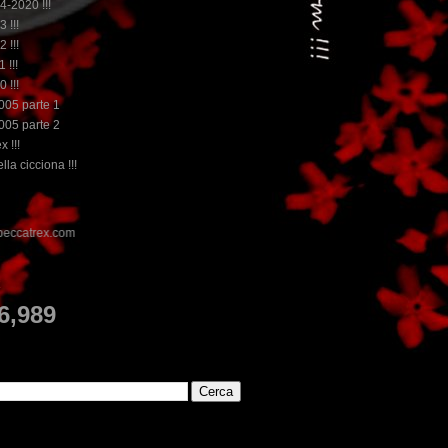
14-2020 !!!
3 !!!
2 !!!
 !!!
0 !!!
2005 parte 1
2005 parte 2
x !!!
lla cicciona !!!
E
6,989