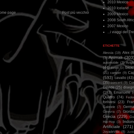
2010 Mexico
2010 Iceland
ome page
Post più vecchio
2009 Mexico
2008 South Afri
2007 Mexico
...i viaggi del Tre
ETICHETTE
Alex
(
Alessia
(19)
Animali
(303
(3)
automobile
(7)
Avigl
bicic
(44)
Belize
(2)
Ca
(21)
camper
(9)
(593)
cavallo
(43)
(35)
concerti
(9)
Cor
Davide
(25)
disegn
(183)
Emanuele
(
Quattro
(74)
Feder
forlivesi
(23)
Fra
Germa
Gabriele
(7)
Giorda
Ginevra
(7)
Grecia
(229)
Gu
Indon
Hip-Hop
(3)
Artificiale
(271)
JoyadeVilla
(8)
Junk