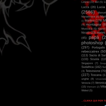
L
Letizia
(22)
libri
(5)
Lucia
Lucca
(26)
(2586)
Manuel
Mar
Mariateresa
(6)
M
Martina
(179)
(1)
montagna
(6
(4)
Musical.ly
(6)
Napoli
nonni
Nicolò
(23)
papà
(
(45)
photoshop
(297)
Portogallo
rebeccatrex
(50
(113)
Sacra di Sa
(133)
Scuola
(11
Singapore
(7)
Snap
Sudafrica
(182)
Sv
Televisione
(70
(3)
(227)
Toscana
(1
unghie
(8)
Universit
Veronic
Venezia
(7)
Vill
(15)
Vietnam
(2)
Wided
(5)
...CLIKKA QUI PER 