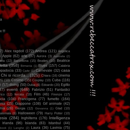
ca
x !!!
67)
Alex ragdoll
(172)
Andrea
(121)
Angelica
)
Apple
(62)
arte
(37)
Aurora
(3)
Australia
(2)
Beatrice
iana
(22)
Barcellona
(15)
Beatles
(10)
letta
(358)
Blues
(157)
Calabria
Birmania
(1)
casa
ppadocia
(33)
Carnevale
(32)
Carlo
(1)
Chi si ricorda...
(325)
cinema
Chiara
(16)
Cosimo
(35)
Cuba
(116)
fù
(10)
Cosplay
(10)
i
(57)
diving
(50)
Egitto
Dubai
(6)
Edoardo
(20)
eventi
(646)
47)
Fabrizio
(51)
Fantastici
Film
(46)
ico
(12)
ferrata
(18)
Firenze
(17)
ncia
(104)
Francigena
(77)
fumetto
(164)
nia
(25)
Giappone
(108)
Gif animate
(42)
nia
(26)
Giorgia
(12)
Glad
(10)
Giovanna
(1)
Halloween
(79)
atemala
(6)
Harry Potter
(10)
esia
(284)
Intelligenza
Inghilterra
(176)
Irlanda
(96)
Islanda
(83)
Istanbul
(44)
Laura
(36)
Lavinia
(75)
book
(1)
Langhe
(2)