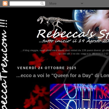
...il blog viaggia, negli ultimi mesi siamo stati visitati da 139 paesi diversi, 
...qui trovate il nostro viaggio in MESSICO 2023...
clikka qui !!!
VENERDÌ 24 OTTOBRE 2025
...ecco a voi le "Queen for a Day" di Lon