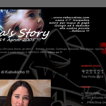
tati da 139 paesi diversi, gli ultimi ? ...Bahrein, Somalia, Cambogia, Bahamas, Rep. Congo, Uganda, 
CO 2023...
clikka qui !!!
NUMERO VISITE
e di Kabukicho !!!
Total Posts :9314
PAGINE
Home page
...chi si ricorda !!
...PhotoShop che