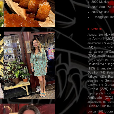
2009 Mexico
2008 South Afri
2007 Mexico
...i viaggi del Tre
ETICHETTE
Alex
(
Alessia
(19)
Animali
(303
(3)
automobile
(7)
Avigl
bicic
(44)
Belize
(2)
Ca
(21)
camper
(9)
(593)
cavallo
(43)
(35)
concerti
(9)
Cor
Davide
(25)
disegn
(183)
Emanuele
(
Quattro
(74)
Feder
forlivesi
(23)
Fra
Germa
Gabriele
(7)
Giorda
Ginevra
(7)
Grecia
(229)
Gu
Indon
Hip-Hop
(3)
Artificiale
(271)
JoyadeVilla
(8)
Junk
L
Letizia
(22)
libri
(5)
Lucia
Lucca
(26)