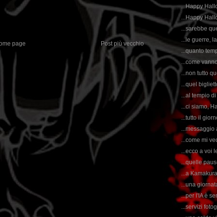
...Happy Hall
...Happy Hallo
...sarebbe qu
...le guerre, l
ome page
Post più vecchio
...quanto temp
...come vanno
...non tutto qu
...quel biglie
...al tempio 
...ci siamo, H
...tutto il gi
...messaggio a
...come mi ved
...ecco a voi 
...quelle pause
...a Kamakura 
...una giornata
...per l'IA è 
...servizi foto