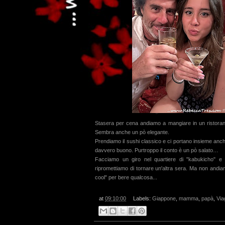
Stasera per cena andiamo a mangiare in un ristora
Sembra anche un pò elegante.
Prendiamo il sushi classico e ci portano insieme anc
davvero buono. Purtroppo il conto è un pò salato…
Facciamo un giro nel quartiere di "
kabukicho
" e
ripromettiamo di tornare un'altra sera. Ma non andiam
cool" per bere qualcosa...
at
09:10:00
Labels:
Giappone
,
mamma
,
papà
,
Via