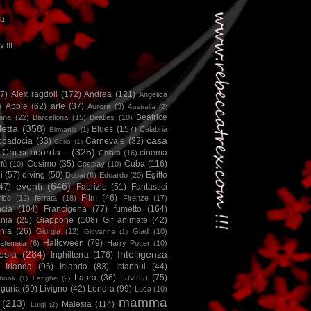
ca
x !!!
67)
Alex ragdoll
(172)
Andrea
(121)
Angelica
)
Apple
(62)
arte
(37)
Aurora
(3)
Australia
(2)
Beatrice
iana
(22)
Barcellona
(15)
Beatles
(10)
letta
(358)
Blues
(157)
Calabria
Birmania
(1)
casa
ppadocia
(33)
Carnevale
(32)
Carlo
(1)
Chi si ricorda...
(325)
cinema
Chiara
(16)
Cosimo
(35)
Cuba
(116)
fù
(10)
Cosplay
(10)
i
(57)
diving
(50)
Egitto
Dubai
(6)
Edoardo
(20)
eventi
(646)
47)
Fabrizio
(51)
Fantastici
Film
(46)
ico
(12)
ferrata
(18)
Firenze
(17)
ncia
(104)
Francigena
(77)
fumetto
(164)
nia
(25)
Giappone
(108)
Gif animate
(42)
nia
(26)
Giorgia
(12)
Glad
(10)
Giovanna
(1)
Halloween
(79)
atemala
(6)
Harry Potter
(10)
esia
(284)
Intelligenza
Inghilterra
(176)
Irlanda
(96)
Islanda
(83)
Istanbul
(44)
Laura
(36)
Lavinia
(75)
book
(1)
Langhe
(2)
iguria
(69)
Livigno
(42)
Londra
(99)
Luca
(10)
mamma
(213)
Malesia
(114)
Luigi
(2)