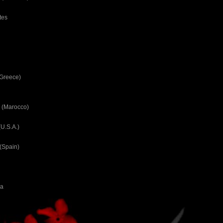
tes
(Greece)
 (Marocco)
U.S.A.)
(Spain)
ca