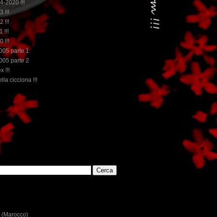
14-2020 !!!
3 !!!
2 !!!
 !!!
0 !!!
2005 parte 1
2005 parte 2
x !!!
lla cicciona !!!
...dai non perdere tempo, clikka "qui", c'è il meglio del w
E
 (Marocco)