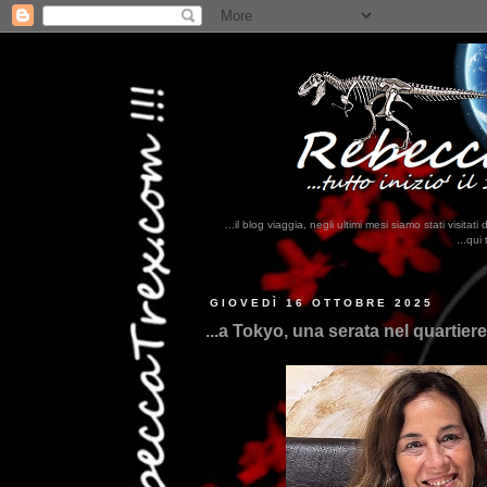
...il blog viaggia, negli ultimi mesi siamo stati visi
...qui trovate il nostro viaggio in MESSI
GIOVEDÌ 16 OTTOBRE 2025
...a Tokyo, una serata nel quartier