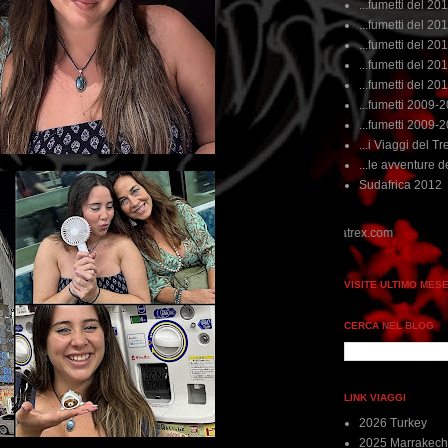
...fumetti del 20
...fumetti del 201
...fumetti del 201
...fumetti del 2011
...fumetti del 201
...fumetti 2009-
...fumetti 2009-
...i Viaggi del Tre
...le avventure de
Sudafrica 2012
VISITE ULTIMO MES
CERCA NEL BLOG
LINK VIAGGI
2026 Turkey
2025 Marrakech