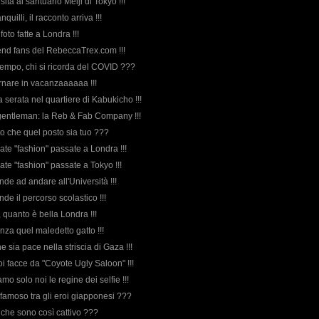
sita al santuario Meiji di Tokyo !!!
ranquilli, il racconto arriva !!!
 foto fatte a Londra !!!
nd fans del RebeccaTrex.com !!!
 tempo, chi si ricorda del COVID ???
ornare in vacanzaaaaaa !!!
a serata nel quartiere di Kabukicho !!!
 gentleman: la Reb & Fab Company !!!
tto che quel posto sia tuo ???
nate "fashion" passate a Londra !!!
nate "fashion" passate a Tokyo !!!
rende ad andare all'Università !!!
ende il percorso scolastico !!!
, quanto è bella Londra !!!
nza quel maledetto gatto !!!
e sia pace nella striscia di Gaza !!!
oi facce da "Coyote Ugly Saloon" !!!
amo solo noi le regine dei selfie !!!
iù famoso tra gli eroi giapponesi ???
o che sono così cattivo ???