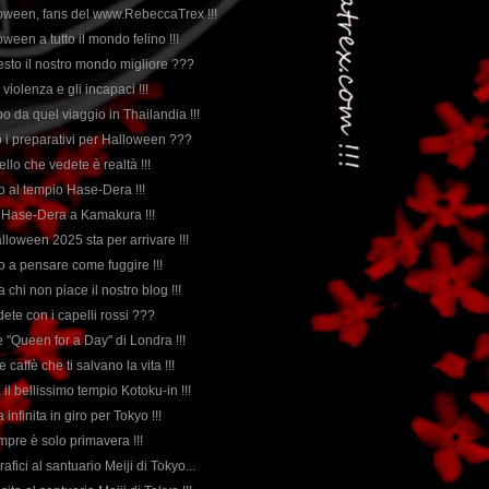
oween, fans del www.RebeccaTrex !!!
ween a tutto il mondo felino !!!
esto il nostro mondo migliore ???
a violenza e gli incapaci !!!
o da quel viaggio in Thailandia !!!
 i preparativi per Halloween ???
ello che vedete è realtà !!!
tto al tempio Hase-Dera !!!
di Hase-Dera a Kamakura !!!
alloween 2025 sta per arrivare !!!
orno a pensare come fuggire !!!
 chi non piace il nostro blog !!!
ete con i capelli rossi ???
le "Queen for a Day" di Londra !!!
 caffè che ti salvano la vita !!!
il bellissimo tempio Kotoku-in !!!
 infinita in giro per Tokyo !!!
sempre è solo primavera !!!
grafici al santuario Meiji di Tokyo...