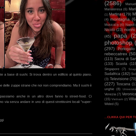
(2586)
Manuel
Mar
Mariateresa
(6)
M
Martina
(179)
(1)
montagna
(6
(4)
Musical.ly
(6)
Napoli
nonni
Nicolò
(23)
papà
(
(45)
photoshop
(297)
Portogallo
rebeccatrex
(50
(113)
Sacra di Sa
(133)
Scuola
(11
Singapore
(7)
Snap
Sudafrica
(182)
Sv
nte a base di
sushi
. Si trova dentro un edificio al quinto piano.
Televisione
(70
(3)
(227)
Toscana
(1
he delle
zuppe strane
che noi non comprendiamo. Ma il sushi è
unghie
(8)
Universit
Veronic
Venezia
(7)
 passiamo anche in un altro dove fanno lo
street-food
. Ci
Vill
(15)
Vietnam
(2)
o via senza andare in uno di questi strettissimi locali "super-
Wided
(5)
...CLIKKA QUI PER 
ggi