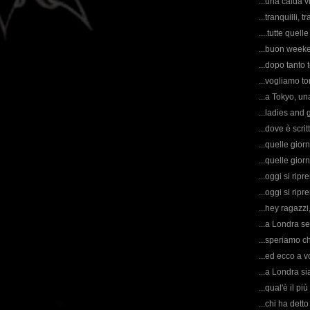
...una calda vi
...tranquilli, t
....tutte quelle
...buon weeke
...dopo tanto
...vogliamo t
...a Tokyo, un
...ladies and
...dove è scri
...quelle gior
...quelle gior
...oggi si rip
...oggi si ripr
...hey ragazzi
...a Londra se
...speriamo ch
...ed ecco a v
...a Londra si
...qual'è il p
...chi ha dett