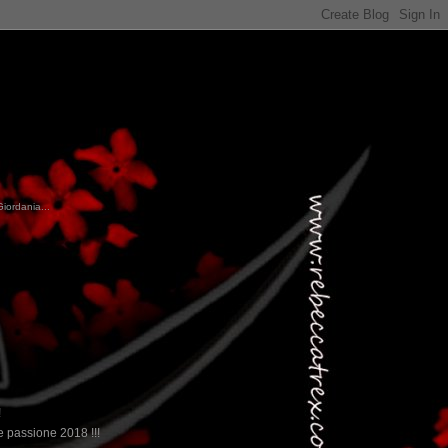
Giordania...
!
 passione 2018 !!!