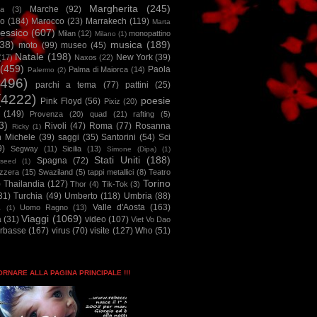
Margherita
(245)
Marche
(92)
a
(3)
io
(184)
Marocco
(23)
Marrakech
(119)
Marta
essico
(607)
Milan
(12)
monopattino
Milano
(1)
38)
musica
(189)
moto
(99)
museo
(45)
Natale
(198)
New York
(39)
(17)
Naxos
(22)
(459)
Paola
Palma di Maiorca
(14)
Palermo
(2)
2496)
parchi a tema
(77)
pattini
(25)
(4222)
poesie
Pink Floyd
(56)
Pixiz
(20)
(149)
Provenza
(20)
quad
(21)
rafting
(5)
3)
Rivoli
(47)
Roma
(77)
Rosanna
Ricky
(1)
n Michele
(39)
saggi
(35)
Santorini
(54)
Sci
9)
Segway
(11)
Sicilia
(13)
Simone (Dipa)
(1)
Stati Uniti
(188)
Spagna
(72)
seed
(1)
izzera
(15)
Swaziland
(5)
tappi metallici
(8)
Teatro
Torino
)
Thailandia
(127)
Thor
(4)
Tik-Tok
(3)
31)
Turchia
(49)
Umberto
(118)
Umbria
(88)
Valle d'Aosta
(163)
Uomo Ragno
(13)
à
(1)
Viaggi
(1069)
a
(31)
video
(107)
Viet Vo Dao
arbasse
(167)
virus
(70)
visite
(127)
Who
(51)
TORNARE ALLA PAGINA PRINCIPALE !!!