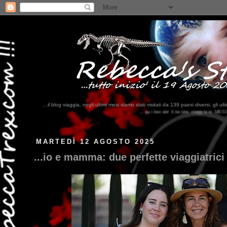
...il blog viaggia, negli ultimi mesi siamo stati visitati da 139 paesi diversi, 
...qui trovate il nostro viaggio in MESSICO 2023...
clikka qui !!!
MARTEDÌ 12 AGOSTO 2025
...io e mamma: due perfette viaggiatrici 