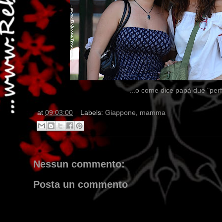
...o come dice papà due "perfe
at
09:03:00
Labels:
Giappone
,
mamma
Nessun commento:
Posta un commento