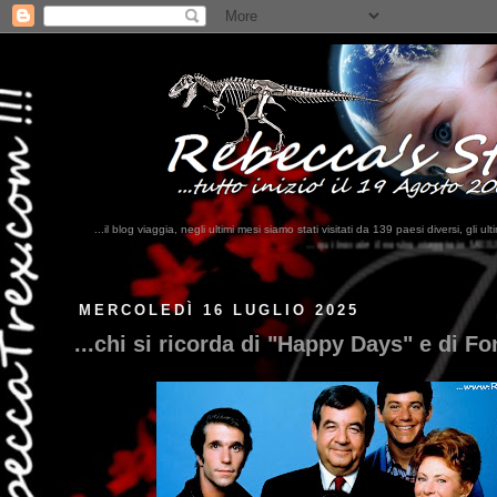
...il blog viaggia, negli ultimi mesi siamo stati visitati da 139 paesi diversi, 
...qui trovate il nostro viaggio in MESSICO 2023...
clikka qui !!!
MERCOLEDÌ 16 LUGLIO 2025
...chi si ricorda di "Happy Days" e di F