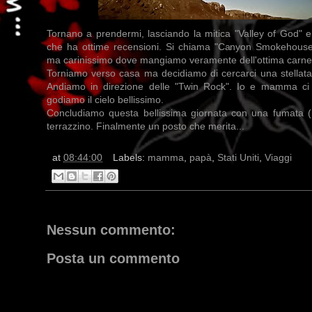
Tornano a prendermi, lasciando la mitica "Valley of God" e
che ha ottime recensioni. Si chiama "Canyon Smokehouse
ma carinissimo dove mangiamo veramente dell'ottima carne 
Torniamo verso casa ma decidiamo di cercarci una stellata
Andiamo in direzione delle "Twin Rock". Io e mamma ci s
godiamo il cielo bellissimo.
Concludiamo questa bellissima giornata con una fumata
terrazzino. Finalmente un posto che merita...
at
08:44:00
Labels:
mamma
,
papà
,
Stati Uniti
,
Viaggi
Nessun commento:
Posta un commento