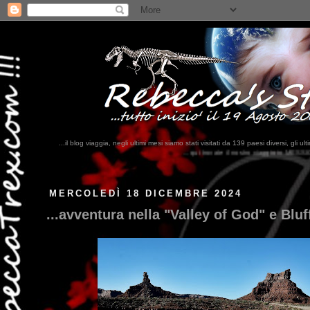
...il blog viaggia, negli ultimi mesi siamo stati visitati da 139 paesi diversi, 
...qui trovate il nostro viaggio in MESSICO 2023...
clikka qui !!!
MERCOLEDÌ 18 DICEMBRE 2024
...avventura nella "Valley of God" e Bluff