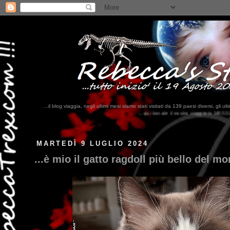
...il blog viaggia, negli ultimi mesi siamo stati visitati da 139 paesi diversi, 
...qui trovate il nostro viaggio in MESSICO 2023...
clikka qui !!!
MARTEDÌ 9 LUGLIO 2024
...è mio il gatto ragdoll più bello del mo