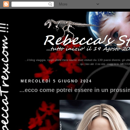
...il blog viaggia, negli ultimi mesi siamo stati visitati da 139 paesi diversi, 
...qui trovate il nostro viaggio in MESSICO 2023...
clikka qui !!!
MERCOLEDÌ 5 GIUGNO 2024
...ecco come potrei essere in un prossim