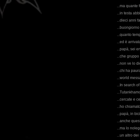
...ma quante 
...in testa ab
...dieci anni f
...buongiorno 
...quanto tem
...ed è arriva
...papà, sei e
...che gruppo
...non ve lo d
...chi ha paura
...world messa
...In search o
...Tutankhamon
...cercate e ce
...ho chiamato
...papà, in bi
...anche quest
...ma lo nole
...un altro de