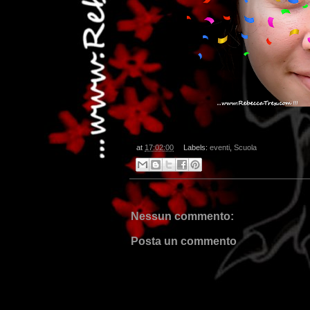
at
17:02:00
Labels:
eventi
,
Scuola
Nessun commento:
Posta un commento