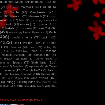
iguria
(69)
Livigno
(42)
Londra
(99)
Luca
(10)
mamma
(213)
Malesia
(114)
Luigi
(2)
Margherita
(245)
Marche
(92)
a
(3)
io
(184)
Marocco
(23)
Marrakech
(119)
Marta
essico
(607)
Milan
(12)
monopattino
Milano
(1)
38)
musica
(189)
moto
(99)
museo
(45)
Natale
(198)
New York
(39)
(17)
Naxos
(22)
(459)
Paola
Palma di Maiorca
(14)
Palermo
(2)
2496)
parchi a tema
(77)
pattini
(25)
(4222)
poesie
Pink Floyd
(56)
Pixiz
(20)
(149)
Provenza
(20)
quad
(21)
rafting
(5)
3)
Rivoli
(47)
Roma
(77)
Rosanna
Ricky
(1)
n Michele
(39)
saggi
(35)
Santorini
(54)
Sci
9)
Segway
(11)
Sicilia
(13)
Simone (Dipa)
(1)
Stati Uniti
(188)
Spagna
(72)
seed
(1)
izzera
(15)
Swaziland
(5)
tappi metallici
(8)
Teatro
Torino
)
Thailandia
(127)
Thor
(4)
Tik-Tok
(3)
31)
Turchia
(49)
Umberto
(118)
Umbria
(88)
Valle d'Aosta
(163)
Uomo Ragno
(13)
à
(1)
Viaggi
(1069)
a
(31)
video
(107)
Viet Vo Dao
arbasse
(167)
virus
(70)
visite
(127)
Who
(51)
TORNARE ALLA PAGINA PRINCIPALE !!!