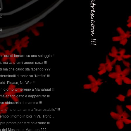
)
6)
6)
 l'ora di tornare su una spiaggia !!!
ti, ma tanti tanti auguri papà !!!
azzi ma che caldo sta facendo ???
nterminaili di serie su "Netflix" !!!
rld: Please, No War !!!
 un giorno torneremo a Mahahual !!!
 maledetto gatto è dappertutto !!!
nso abbraccio di mamma !!!
veramente una mamma "inarrestabile" !!!
empo : ritorno in bici in Val Tronc...
pre pronta per fare colazione !!!
orda del Meson del Marques ???