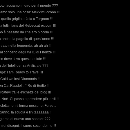
foto facciamo in giro per il mondo ???
biamo solo una cosa: Mexxxxiiiccooo !!!
a quella grigliata fatta a Torgnon !!!
a tutti i fans del Rebeccatrex.com !!!
po è passato da che ero piccola !!!
ta anche la pagella di quest'anno !!!
ntrato nella leggenda, ah ah ah !!!
 al concerto degli WHO di Firenze !!!
ico dove si va questa estate !!!
 dell'Intelligenza Artificiale ???
ge: I am Ready to Travel !!!
f Gold we lost Diamonds !!!
 Cat Ragdoll. I° Re di Egitto !!!
rcatevi tra le etichette del blog !!!
 Noè. Ci passa a prendere più tardi !!!
cicletta non ti ferma nessuno. Forse...
'anno, la scuola è finitaaaaaaa !!!
ggiamo di nuovo uno scooter ???
i miei disegni: il cuore secondo me !!!