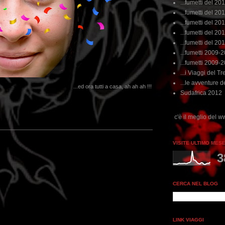
...fumetti del 20
...fumetti del 201
...fumetti del 201
...fumetti del 2011
...fumetti del 201
...fumetti 2009-
...fumetti 2009-
...i Viaggi del Tre
...le avventure de
...ed ora tutti a casa, ah ah ah !!!
Sudafrica 2012
...dai non perdere tempo, clikka "qui", c'è il meglio del www.rebeccatrex.com
VISITE ULTIMO MES
3
CERCA NEL BLOG
LINK VIAGGI