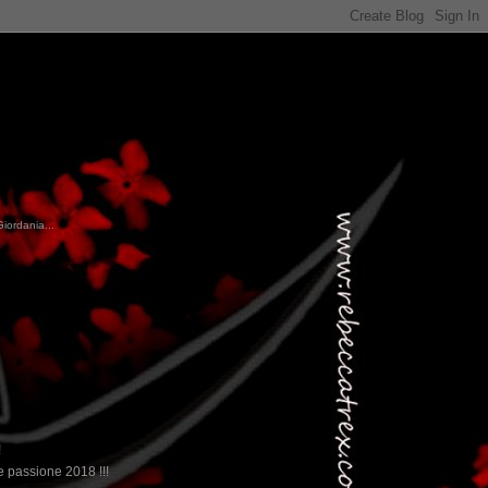
Giordania...
!
 passione 2018 !!!