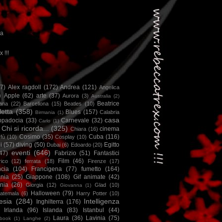
ca
x !!!
67)
Alex ragdoll
(172)
Andrea
(121)
Angelica
)
Apple
(62)
arte
(37)
Aurora
(3)
Australia
(2)
Beatrice
iana
(22)
Barcellona
(15)
Beatles
(10)
letta
(358)
Blues
(157)
Calabria
Birmania
(1)
casa
ppadocia
(33)
Carnevale
(32)
Carlo
(1)
Chi si ricorda...
(325)
cinema
Chiara
(16)
Cosimo
(35)
Cuba
(116)
fù
(10)
Cosplay
(10)
i
(57)
diving
(50)
Egitto
Dubai
(6)
Edoardo
(20)
eventi
(646)
47)
Fabrizio
(51)
Fantastici
Film
(46)
ico
(12)
ferrata
(18)
Firenze
(17)
ncia
(104)
Francigena
(77)
fumetto
(164)
nia
(25)
Giappone
(108)
Gif animate
(42)
nia
(26)
Giorgia
(12)
Glad
(10)
Giovanna
(1)
Halloween
(79)
atemala
(6)
Harry Potter
(10)
esia
(284)
Intelligenza
Inghilterra
(176)
Irlanda
(96)
Islanda
(83)
Istanbul
(44)
Laura
(36)
Lavinia
(75)
book
(1)
Langhe
(2)