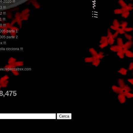
14-2020 !!!
3 !!!
2 !!!
 !!!
0 !!!
2005 parte 1
2005 parte 2
x !!!
lla cicciona !!!
E
8,475