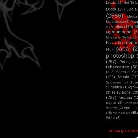
L
Letizia
(22)
libri
(5)
Lucia
Lucca
(26)
(2586)
Manuel
Mar
Mariateresa
(6)
M
Martina
(179)
(1)
montagna
(6
(4)
Musical.ly
(6)
Napoli
nonni
Nicolò
(23)
papà
(
(45)
photoshop
(297)
Portogallo
rebeccatrex
(50
(113)
Sacra di Sa
(133)
Scuola
(11
Singapore
(7)
Snap
Sudafrica
(182)
Sv
Televisione
(70
(3)
(227)
Toscana
(1
unghie
(8)
Universit
Veronic
Venezia
(7)
Vill
(15)
Vietnam
(2)
Wided
(5)
...CLIKKA QUI PER 