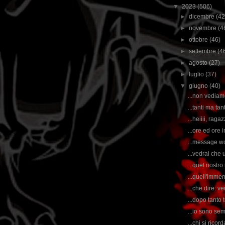
▼
2023
(506)
►
dicembre
(42
►
novembre
(4
►
ottobre
(46)
►
settembre
(4
►
agosto
(27)
►
luglio
(37)
▼
giugno
(40)
...non vediamo
...tanti ma tan
...heiiii, rag
...ore ed ore i
...message wo
...vedrai che
...quel nostro
...quell'imme
...che dire: 
...dopo tanto t
...io sono sem
...chi si ric