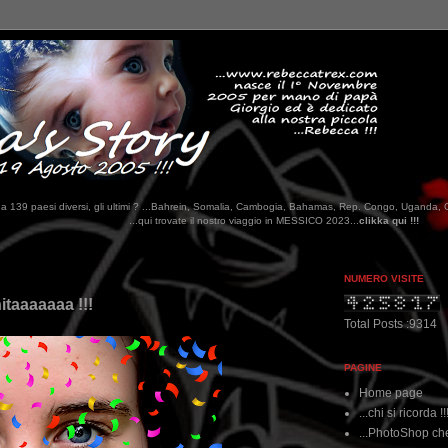
tati da 139 paesi diversi, gli ultimi ? ...Bahrein, Somalia, Cambogia, Bahamas, Rep. Congo, Uganda, 
qui trovate il nostro viaggio in MESSICO 2023...
clikka qui !!!
NUMERO VISITE
itaaaaaaa !!!
Total Posts :9314
PAGINE
Home page
...chi si ricorda !!
...PhotoShop che