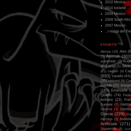
2010 Mexico
2010 Iceland
2009 Mexico
2008 South Afri
2007 Mexico
...i viaggi del Tre
ETICHETTE
Alex
(
Alessia
(19)
Animali
(303
(3)
automobile
(7)
Avigl
bicic
(44)
Belize
(2)
Ca
(21)
camper
(9)
(593)
cavallo
(43)
(35)
concerti
(9)
Cor
Davide
(25)
disegn
(183)
Emanuele
(
Quattro
(74)
Feder
forlivesi
(23)
Fra
Germa
Gabriele
(7)
Giorda
Ginevra
(7)
Grecia
(229)
Gu
Indon
Hip-Hop
(3)
Artificiale
(271)
JoyadeVilla
(8)
Junk