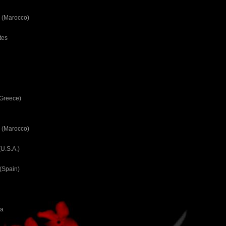
 (Marocco)
tes
(Greece)
 (Marocco)
U.S.A.)
(Spain)
ca