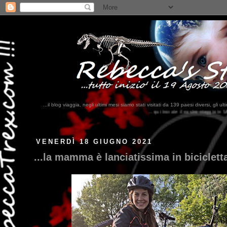
...il blog viaggia, negli ultimi mesi siamo stati visitati da 139 paesi diversi, 
...qui trovate il nostro viaggio in MESSICO 2023...
clikka qui !!!
VENERDÌ 18 GIUGNO 2021
...la mamma è lanciatissima in bicicletta