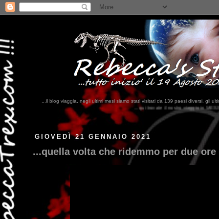
...il blog viaggia, negli ultimi mesi siamo stati visitati da 139 paesi diversi, 
...qui trovate il nostro viaggio in MESSICO 2023...
clikka qui !!!
GIOVEDÌ 21 GENNAIO 2021
...quella volta che ridemmo per due ore 