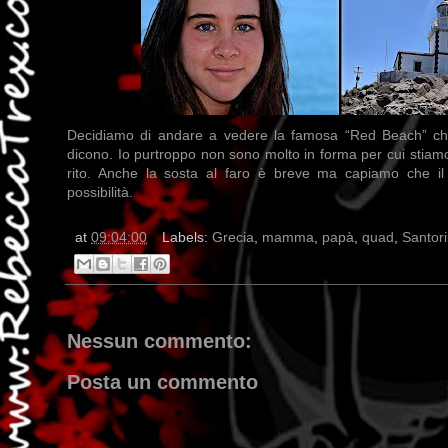
Decidiamo di andare a vedere la famosa “Red Beach” c
dicono. Io purtroppo non sono molto in forma per cui stiamo 
rito. Anche la sosta al faro è breve ma capiamo che i
possibilità.
at
09:04:00
Labels:
Grecia
,
mamma
,
papà
,
quad
,
Santori
Nessun commento:
Posta un commento