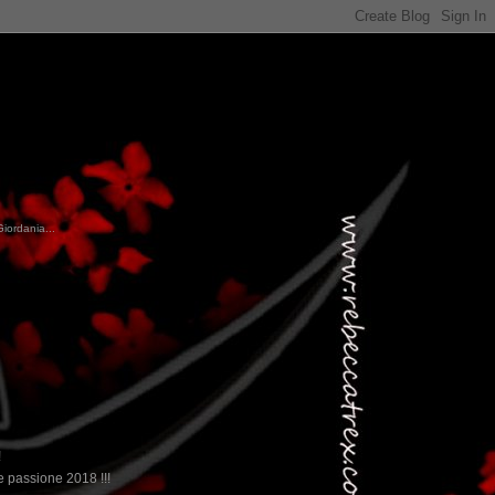
Giordania...
!
 passione 2018 !!!