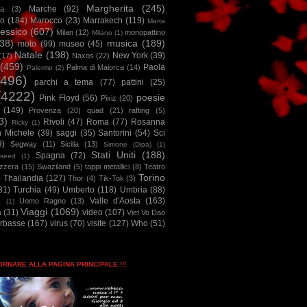
Margherita
(245)
Marche
(92)
a
(3)
io
(184)
Marocco
(23)
Marrakech
(119)
Marta
essico
(607)
Milan
(12)
monopattino
Milano
(1)
38)
musica
(189)
moto
(99)
museo
(45)
Natale
(198)
New York
(39)
(17)
Naxos
(22)
(459)
Paola
Palma di Maiorca
(14)
Palermo
(2)
2496)
parchi a tema
(77)
pattini
(25)
(4222)
poesie
Pink Floyd
(56)
Pixiz
(20)
(149)
Provenza
(20)
quad
(21)
rafting
(5)
3)
Rivoli
(47)
Roma
(77)
Rosanna
Ricky
(1)
n Michele
(39)
saggi
(35)
Santorini
(54)
Sci
9)
Segway
(11)
Sicilia
(13)
Simone (Dipa)
(1)
Stati Uniti
(188)
Spagna
(72)
seed
(1)
izzera
(15)
Swaziland
(5)
tappi metallici
(8)
Teatro
Torino
)
Thailandia
(127)
Thor
(4)
Tik-Tok
(3)
31)
Turchia
(49)
Umberto
(118)
Umbria
(88)
Valle d'Aosta
(163)
Uomo Ragno
(13)
à
(1)
Viaggi
(1069)
a
(31)
video
(107)
Viet Vo Dao
arbasse
(167)
virus
(70)
visite
(127)
Who
(51)
TORNARE ALLA PAGINA PRINCIPALE !!!