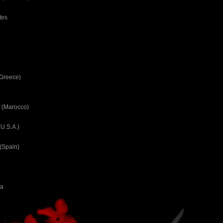
tes
(Greece)
 (Marocco)
U.S.A.)
(Spain)
ca