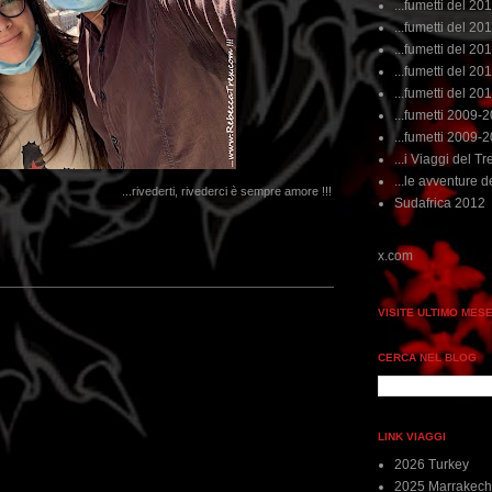
...fumetti del 20
...fumetti del 201
...fumetti del 201
...fumetti del 2011
...fumetti del 201
...fumetti 2009-
...fumetti 2009-
...i Viaggi del Tre
...le avventure de
...rivederti, rivederci è sempre amore !!!
Sudafrica 2012
VISITE ULTIMO MES
CERCA NEL BLOG
LINK VIAGGI
2026 Turkey
2025 Marrakech