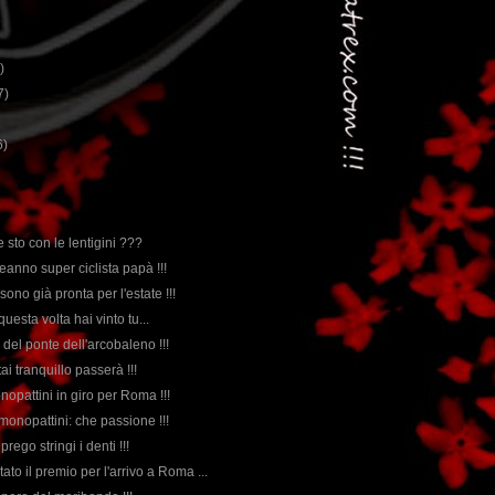
)
7)
6)
e sto con le lentigini ???
eanno super ciclista papà !!!
sono già pronta per l'estate !!!
questa volta hai vinto tu...
 del ponte dell'arcobaleno !!!
tai tranquillo passerà !!!
nopattini in giro per Roma !!!
 monopattini: che passione !!!
 prego stringi i denti !!!
stato il premio per l'arrivo a Roma ...