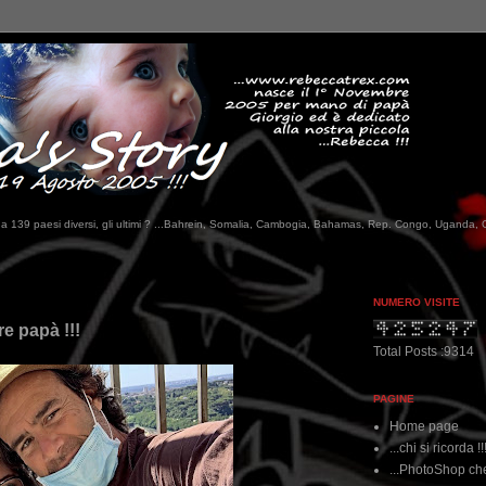
tati da 139 paesi diversi, gli ultimi ? ...Bahrein, Somalia, Cambogia, Bahamas, Rep. Congo, Uganda, 
NUMERO VISITE
e papà !!!
Total Posts :9314
PAGINE
Home page
...chi si ricorda !!
...PhotoShop che