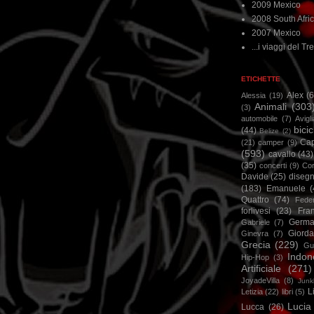
2009 Mexico
2008 South Afri
2007 Mexico
...i viaggi del Tre
ETICHETTE
Alex
(
Alessia
(19)
Animali
(303
(3)
automobile
(7)
Avigl
bicic
(44)
Belize
(2)
Ca
(21)
camper
(9)
(593)
cavallo
(43)
(35)
concerti
(9)
Cor
Davide
(25)
disegn
(183)
Emanuele
(
Quattro
(74)
Feder
forlivesi
(23)
Fra
Germa
Gabriele
(7)
Giorda
Ginevra
(7)
Grecia
(229)
Gu
Indon
Hip-Hop
(3)
Artificiale
(271)
JoyadeVilla
(8)
Junk
L
Letizia
(22)
libri
(5)
Lucia
Lucca
(26)