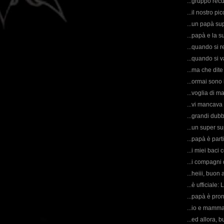
...gruppo rec
...il nostro pi
...un papà su
...papà e la s
...quando si r
...quando si 
...ma che dit
...ormai sono 
...voglia di m
...vi manca
...grandi dubb
...un super s
...papà è part
...i miei bac
...i compagni 
...heiii, buon
...è ufficiale:
...papà è pron
...io e mamma
...ed allora, b