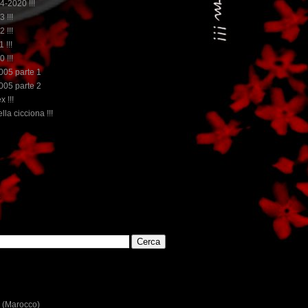
14-2020 !!!
3 !!!
2 !!!
 !!!
0 !!!
2005 parte 1
2005 parte 2
x !!!
lla cicciona !!!
...dai non perdere tempo, clikka "qui", c'è il meglio del ww
E
 (Marocco)