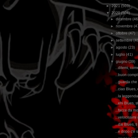
►
2021
(503)
▼
2020
(504)
►
dicembre
(46
►
novembre
(4
►
ottobre
(47)
►
settembre
(4
►
agosto
(23)
►
luglio
(41)
▼
giugno
(39)
...ditemi, com
...buon compl
...guarda che 
...ciao Blues, 
...la leggenda
...ehi Blues, s
...facce da mo
...velocissimi
...dai Blues, ti
...e dopo c'è 