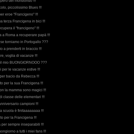
upero del moribondo !!!
ccolo, piccolissimo Blues !!!
per eroe "Francigeno" !!!
ua terza Francigena in bici !!!
ecupera il "francigeno" !!!
va a Roma a recuperare papà !!!
e se torniamo in Portogallo ???
io a prenderti in braccio !!!
are, voglia di vacanze !!!
va il mio BUONGIORNOOO ???
i per le vacanze estive !!!
uper bacio da Rebecca !!!
ito per la sua Francigena !!!
i con la mamma sono magici !!!
di classe delle elementari !!!
 anniversario campioni !!!
 La scuola è finitaaaaaaaa !!!
to per la Francigena !!!
 per sempre inseparabili !!!
uongiorno a tutti i miei fans !!!