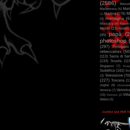
(2586)
Manuel
Mar
Mariateresa
(6)
M
Martina
(179)
(1)
montagna
(6
(4)
Musical.ly
(6)
Napoli
nonni
Nicolò
(23)
papà
(
(45)
photoshop
(297)
Portogallo
rebeccatrex
(50
(113)
Sacra di Sa
(133)
Scuola
(11
Singapore
(7)
Snap
Sudafrica
(182)
Sv
Televisione
(70
(3)
(227)
Toscana
(1
unghie
(8)
Universit
Veronic
Venezia
(7)
Vill
(15)
Vietnam
(2)
Wided
(5)
...CLIKKA QUI PER 