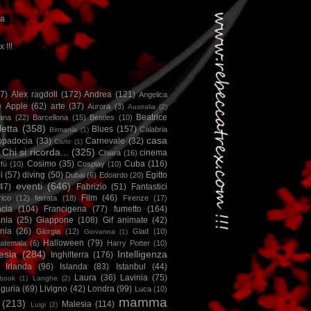
ca
x !!!
67)
Alex ragdoll
(172)
Andrea
(121)
Angelica
)
Apple
(62)
arte
(37)
Aurora
(3)
Australia
(2)
Beatrice
iana
(22)
Barcellona
(15)
Beatles
(10)
letta
(358)
Blues
(157)
Calabria
Birmania
(1)
casa
ppadocia
(33)
Carnevale
(32)
Carlo
(1)
Chi si ricorda...
(325)
cinema
Chiara
(16)
Cosimo
(35)
Cuba
(116)
fù
(10)
Cosplay
(10)
i
(57)
diving
(50)
Egitto
Dubai
(6)
Edoardo
(20)
eventi
(646)
47)
Fabrizio
(51)
Fantastici
Film
(46)
ico
(12)
ferrata
(18)
Firenze
(17)
ncia
(104)
Francigena
(77)
fumetto
(164)
nia
(25)
Giappone
(108)
Gif animate
(42)
nia
(26)
Giorgia
(12)
Glad
(10)
Giovanna
(1)
Halloween
(79)
atemala
(6)
Harry Potter
(10)
esia
(284)
Intelligenza
Inghilterra
(176)
Irlanda
(96)
Islanda
(83)
Istanbul
(44)
Laura
(36)
Lavinia
(75)
book
(1)
Langhe
(2)
iguria
(69)
Livigno
(42)
Londra
(99)
Luca
(10)
mamma
(213)
Malesia
(114)
Luigi
(2)