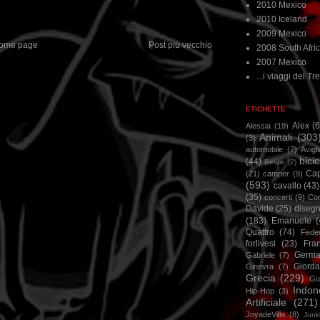
2010 Mexico
2010 Iceland
2009 Mexico
ome page
Post più vecchio
2008 South Afri
2007 Mexico
...i viaggi del Tre
ETICHETTE
Alex
(
Alessia
(19)
Animali
(303
(3)
automobile
(7)
Avigl
bicic
(44)
Belize
(2)
Ca
(21)
camper
(9)
(593)
cavallo
(43)
(35)
concerti
(9)
Cor
Davide
(25)
disegn
(183)
Emanuele
(
Quattro
(74)
Feder
forlivesi
(23)
Fra
Germa
Gabriele
(7)
Giorda
Ginevra
(7)
Grecia
(229)
Gu
Indon
Hip-Hop
(3)
Artificiale
(271)
JoyadeVilla
(8)
Junk