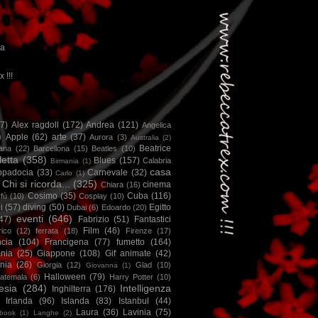
ca
x !!!
67)
Alex ragdoll
(172)
Andrea
(121)
Angelica
)
Apple
(62)
arte
(37)
Aurora
(3)
Australia
(2)
Beatrice
iana
(22)
Barcellona
(15)
Beatles
(10)
letta
(358)
Blues
(157)
Calabria
Birmania
(1)
casa
ppadocia
(33)
Carnevale
(32)
Carlo
(1)
Chi si ricorda...
(325)
cinema
Chiara
(16)
Cosimo
(35)
Cuba
(116)
fù
(10)
Cosplay
(10)
i
(57)
diving
(50)
Egitto
Dubai
(6)
Edoardo
(20)
eventi
(646)
47)
Fabrizio
(51)
Fantastici
Film
(46)
ico
(12)
ferrata
(18)
Firenze
(17)
ncia
(104)
Francigena
(77)
fumetto
(164)
nia
(25)
Giappone
(108)
Gif animate
(42)
nia
(26)
Giorgia
(12)
Glad
(10)
Giovanna
(1)
Halloween
(79)
atemala
(6)
Harry Potter
(10)
esia
(284)
Intelligenza
Inghilterra
(176)
Irlanda
(96)
Islanda
(83)
Istanbul
(44)
Laura
(36)
Lavinia
(75)
book
(1)
Langhe
(2)