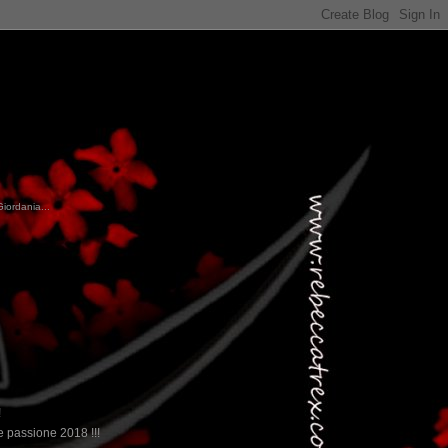
Giordania...
!
 passione 2018 !!!