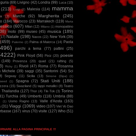
iguria
(69)
Livigno
(42)
Londra
(99)
Luca
(10)
mamma
(213)
Malesia
(114)
Luigi
(2)
Margherita
(245)
Marche
(92)
a
(3)
io
(184)
Marocco
(23)
Marrakech
(119)
Marta
essico
(607)
Milan
(12)
monopattino
Milano
(1)
38)
musica
(189)
moto
(99)
museo
(45)
Natale
(198)
New York
(39)
(17)
Naxos
(22)
(459)
Paola
Palma di Maiorca
(14)
Palermo
(2)
2496)
parchi a tema
(77)
pattini
(25)
(4222)
poesie
Pink Floyd
(56)
Pixiz
(20)
(149)
Provenza
(20)
quad
(21)
rafting
(5)
3)
Rivoli
(47)
Roma
(77)
Rosanna
Ricky
(1)
n Michele
(39)
saggi
(35)
Santorini
(54)
Sci
9)
Segway
(11)
Sicilia
(13)
Simone (Dipa)
(1)
Stati Uniti
(188)
Spagna
(72)
seed
(1)
izzera
(15)
Swaziland
(5)
tappi metallici
(8)
Teatro
Torino
)
Thailandia
(127)
Thor
(4)
Tik-Tok
(3)
31)
Turchia
(49)
Umberto
(118)
Umbria
(88)
Valle d'Aosta
(163)
Uomo Ragno
(13)
à
(1)
Viaggi
(1069)
a
(31)
video
(107)
Viet Vo Dao
arbasse
(167)
virus
(70)
visite
(127)
Who
(51)
TORNARE ALLA PAGINA PRINCIPALE !!!