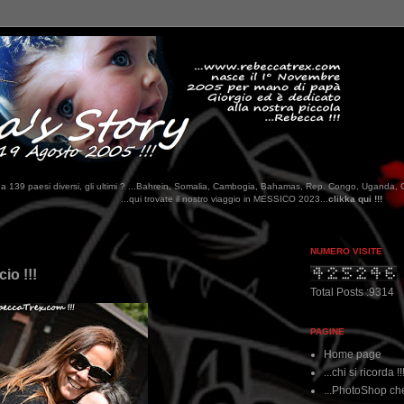
tati da 139 paesi diversi, gli ultimi ? ...Bahrein, Somalia, Cambogia, Bahamas, Rep. Congo, Uganda, 
.qui trovate il nostro viaggio in MESSICO 2023...
clikka qui !!!
NUMERO VISITE
io !!!
Total Posts :9314
PAGINE
Home page
...chi si ricorda !!
...PhotoShop che