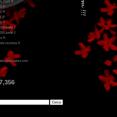
14-2020 !!!
3 !!!
2 !!!
 !!!
0 !!!
2005 parte 1
2005 parte 2
x !!!
lla cicciona !!!
E
7,356