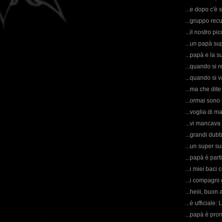
...e dopo c'è 
...gruppo rec
...il nostro pi
...un papà su
...papà e la s
...quando si r
...quando si 
...ma che dit
...ormai sono 
...voglia di m
...vi manca
...grandi dubb
...un super s
...papà è part
...i miei bac
...i compagni 
...heiii, buon
...è ufficiale:
...papà è pron