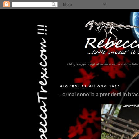
...il blog viaggia, negli ultimi mesi siamo stati visi
..
GIOVEDÌ 18 GIUGNO 2020
...ormai sono io a prenderti in bracc