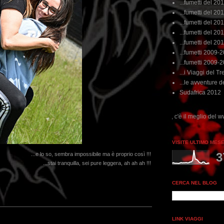
...fumetti del 20
...fumetti del 201
...fumetti del 201
...fumetti del 2011
...fumetti del 201
...fumetti 2009-
...fumetti 2009-
...i Viaggi del Tre
...le avventure de
Sudafrica 2012
...dai non perdere tempo, clikka "qui", c'è il meglio del www.rebeccatrex.com
VISITE ULTIMO MES
3
...e lo so, sembra impossibile ma è proprio così !!!
...stai tranquilla, sei pure leggera, ah ah ah !!!
CERCA NEL BLOG
LINK VIAGGI