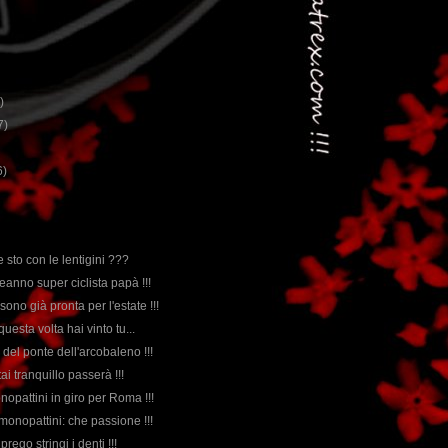
)
7)
6)
e sto con le lentigini ???
eanno super ciclista papà !!!
sono già pronta per l'estate !!!
questa volta hai vinto tu...
 del ponte dell'arcobaleno !!!
tai tranquillo passerà !!!
nopattini in giro per Roma !!!
 monopattini: che passione !!!
 prego stringi i denti !!!