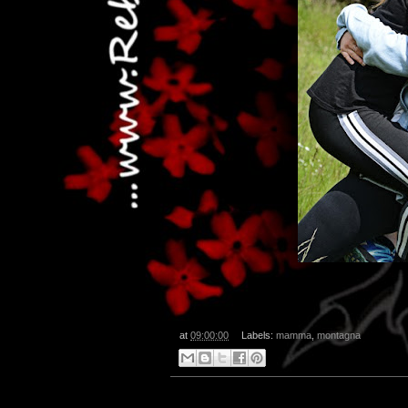
at
09:00:00
Labels:
mamma
,
montagna