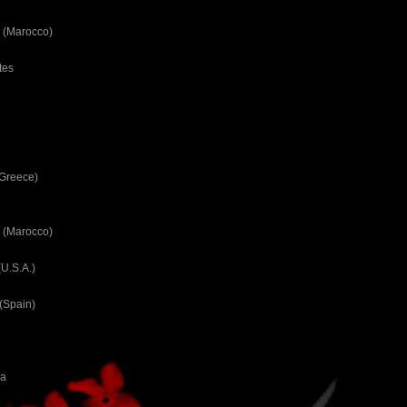
 (Marocco)
tes
(Greece)
 (Marocco)
U.S.A.)
(Spain)
ca