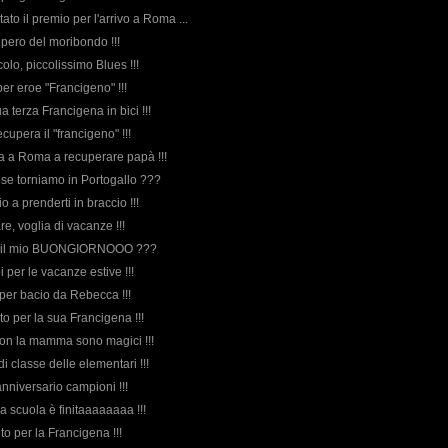
stato il premio per l'arrivo a Roma ...
upero del moribondo !!!
ccolo, piccolissimo Blues !!!
per eroe "Francigeno" !!!
ua terza Francigena in bici !!!
ecupera il "francigeno" !!!
va a Roma a recuperare papà !!!
e se torniamo in Portogallo ???
io a prenderti in braccio !!!
are, voglia di vacanze !!!
va il mio BUONGIORNOOO ???
i per le vacanze estive !!!
uper bacio da Rebecca !!!
ito per la sua Francigena !!!
i con la mamma sono magici !!!
di classe delle elementari !!!
 anniversario campioni !!!
 La scuola è finitaaaaaaaa !!!
to per la Francigena !!!