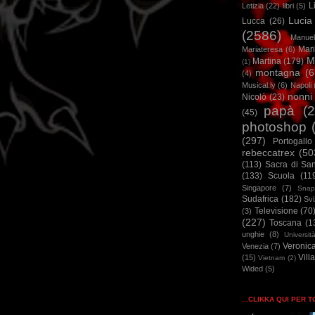
L
Letizia
(22)
libri
(5)
Lucia
Lucca
(26)
(2586)
Manuel
Mar
Mariateresa
(6)
M
Martina
(179)
(1)
montagna
(6
(4)
Musical.ly
(6)
Napoli
nonni
Nicolò
(23)
papà
(
(45)
photoshop
(297)
Portogallo
rebeccatrex
(50
(113)
Sacra di Sa
(133)
Scuola
(11
Singapore
(7)
Snap
Sudafrica
(182)
Sv
Televisione
(70
(3)
(227)
Toscana
(1
unghie
(8)
Universit
Veronic
Venezia
(7)
Vill
(15)
Vietnam
(2)
Wided
(5)
...CLIKKA QUI PER 