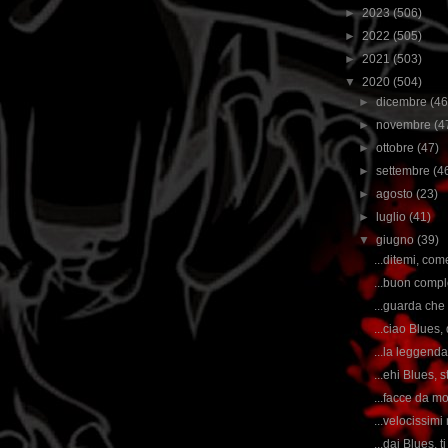
►
2023
(506)
►
2022
(505)
►
2021
(503)
▼
2020
(504)
►
dicembre
(46
►
novembre
(4
►
ottobre
(47)
►
settembre
(4
►
agosto
(23)
►
luglio
(41)
▼
giugno
(39)
...ditemi, com
...buon compl
...guarda che 
...ciao Blues, 
...la leggenda
...ehi Blues, s
...facce da mo
...velocissimi
...dai Blues, ti