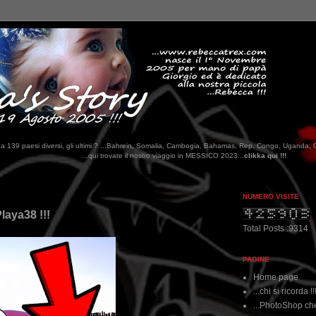
tati da 139 paesi diversi, gli ultimi ? ...Bahrein, Somalia, Cambogia, Bahamas, Rep. Congo, Uganda, 
 trovate il nostro viaggio in MESSICO 2023...
clikka qui !!!
NUMERO VISITE
laya38 !!!
Total Posts :9314
PAGINE
Home page
...chi si ricorda !!
...PhotoShop che