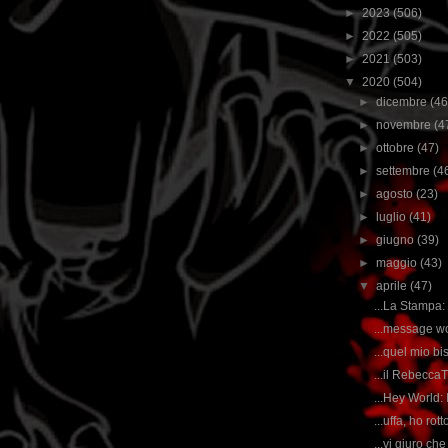
►
2023
(506)
►
2022
(505)
►
2021
(503)
▼
2020
(504)
►
dicembre
(46
►
novembre
(4
►
ottobre
(47)
►
settembre
(4
►
agosto
(23)
►
luglio
(41)
►
giugno
(39)
►
maggio
(43)
▼
aprile
(47)
...La Stampa: 
...message wo
...quel mio bi
...il RebeccaT
...Hey World:
...uffa, ho rot
...vi giuro che