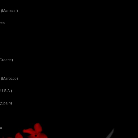
 (Marocco)
tes
(Greece)
 (Marocco)
U.S.A.)
(Spain)
ca