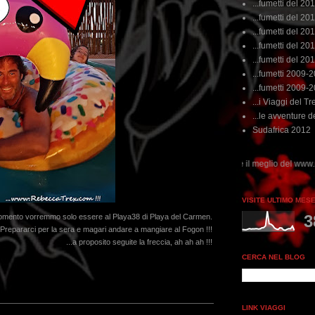
...fumetti del 20
...fumetti del 201
...fumetti del 201
...fumetti del 2011
...fumetti del 201
...fumetti 2009-
...fumetti 2009-
...i Viaggi del Tre
...le avventure de
Sudafrica 2012
dai non perdere tempo, clikka "qui", c'è il meglio del www.rebeccatrex.com
VISITE ULTIMO MES
3
momento vorremmo solo essere al Playa38 di Playa del Carmen.
Prepararci per la sera e magari andare a mangiare al Fogon !!!
...a proposito seguite la freccia, ah ah ah !!!
CERCA NEL BLOG
LINK VIAGGI