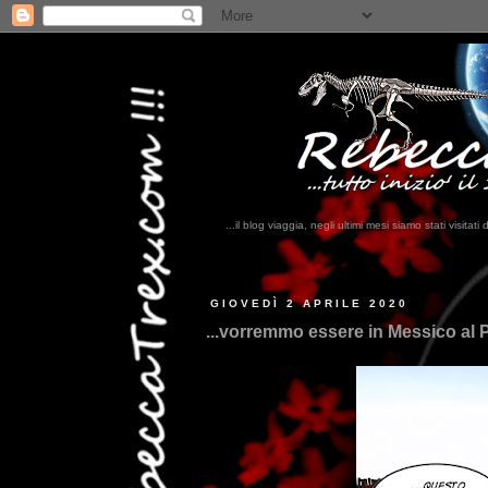
...il blog viaggia, negli ultimi mesi siamo stati visi
...qui
GIOVEDÌ 2 APRILE 2020
...vorremmo essere in Messico al P