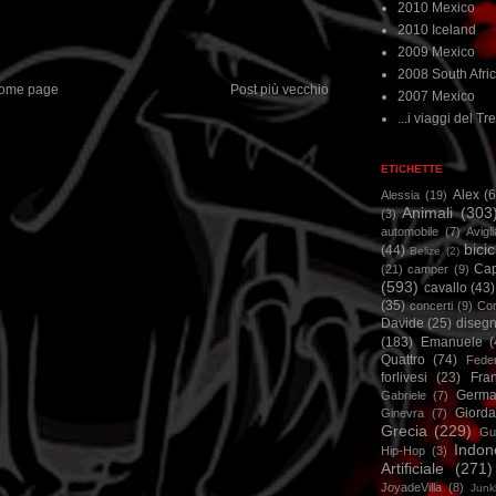
2010 Mexico
2010 Iceland
2009 Mexico
2008 South Afri
ome page
Post più vecchio
2007 Mexico
...i viaggi del Tre
ETICHETTE
Alex
(
Alessia
(19)
Animali
(303
(3)
automobile
(7)
Avigl
bicic
(44)
Belize
(2)
Ca
(21)
camper
(9)
(593)
cavallo
(43)
(35)
concerti
(9)
Cor
Davide
(25)
disegn
(183)
Emanuele
(
Quattro
(74)
Feder
forlivesi
(23)
Fra
Germa
Gabriele
(7)
Giorda
Ginevra
(7)
Grecia
(229)
Gu
Indon
Hip-Hop
(3)
Artificiale
(271)
JoyadeVilla
(8)
Junk