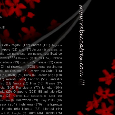
ca
x !!!
67)
Alex ragdoll
(172)
Andrea
(121)
Angelica
)
Apple
(62)
arte
(37)
Aurora
(3)
Australia
(2)
Beatrice
iana
(22)
Barcellona
(15)
Beatles
(10)
letta
(358)
Blues
(157)
Calabria
Birmania
(1)
casa
ppadocia
(33)
Carnevale
(32)
Carlo
(1)
Chi si ricorda...
(325)
cinema
Chiara
(16)
Cosimo
(35)
Cuba
(116)
fù
(10)
Cosplay
(10)
i
(57)
diving
(50)
Egitto
Dubai
(6)
Edoardo
(20)
eventi
(646)
47)
Fabrizio
(51)
Fantastici
Film
(46)
ico
(12)
ferrata
(18)
Firenze
(17)
ncia
(104)
Francigena
(77)
fumetto
(164)
nia
(25)
Giappone
(108)
Gif animate
(42)
nia
(26)
Giorgia
(12)
Glad
(10)
Giovanna
(1)
Halloween
(79)
atemala
(6)
Harry Potter
(10)
esia
(284)
Intelligenza
Inghilterra
(176)
Irlanda
(96)
Islanda
(83)
Istanbul
(44)
Laura
(36)
Lavinia
(75)
book
(1)
Langhe
(2)