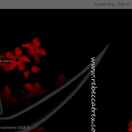
Giordania...
!
 passione 2018 !!!