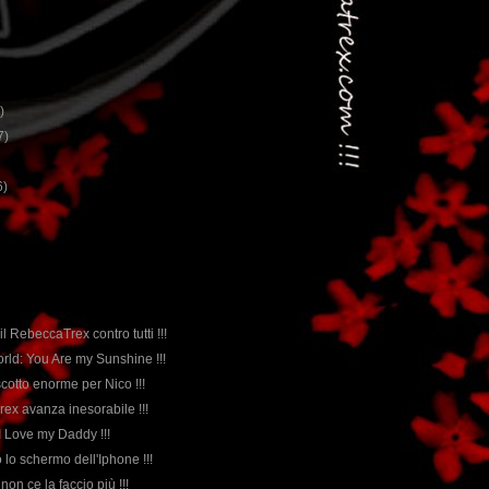
)
7)
6)
il RebeccaTrex contro tutti !!!
rld: You Are my Sunshine !!!
scotto enorme per Nico !!!
rex avanza inesorabile !!!
 I Love my Daddy !!!
to lo schermo dell'Iphone !!!
 non ce la faccio più !!!