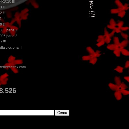
14-2020 !!!
3 !!!
2 !!!
 !!!
0 !!!
2005 parte 1
2005 parte 2
x !!!
lla cicciona !!!
E
8,526