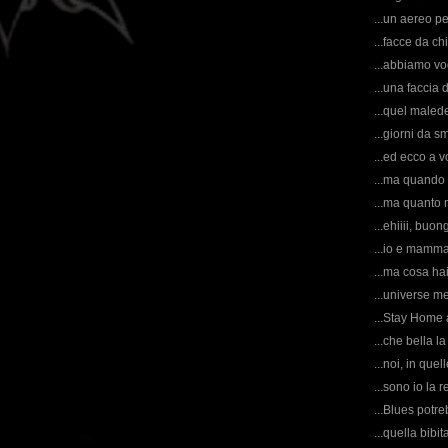
...un aereo pe
...facce da ch
...abbiamo vog
...una faccia d
...quel malede
...giorni da s
...ed ecco a vo
...ma quando 
...ma quanto
...ehiiii, buo
...io e mamma
...ma cosa ha
...universe me
...Stay Home 
...che bella l
...noi, in que
...sono io la
...Blues potr
...quella bibi