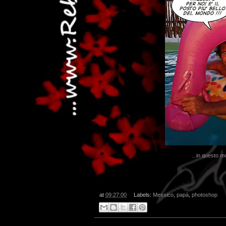
...
...in questo 
at
09:27:00
Labels:
Messico
,
papà
,
photoshop