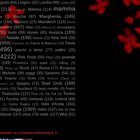
iguria
(69)
Livigno
(42)
Londra
(99)
Luca
(10)
mamma
(213)
Malesia
(114)
Luigi
(2)
Margherita
(245)
Marche
(92)
a
(3)
io
(184)
Marocco
(23)
Marrakech
(119)
Marta
essico
(607)
Milan
(12)
monopattino
Milano
(1)
38)
musica
(189)
moto
(99)
museo
(45)
Natale
(198)
New York
(39)
(17)
Naxos
(22)
(459)
Paola
Palma di Maiorca
(14)
Palermo
(2)
2496)
parchi a tema
(77)
pattini
(25)
(4222)
poesie
Pink Floyd
(56)
Pixiz
(20)
(149)
Provenza
(20)
quad
(21)
rafting
(5)
3)
Rivoli
(47)
Roma
(77)
Rosanna
Ricky
(1)
n Michele
(39)
saggi
(35)
Santorini
(54)
Sci
9)
Segway
(11)
Sicilia
(13)
Simone (Dipa)
(1)
Stati Uniti
(188)
Spagna
(72)
seed
(1)
izzera
(15)
Swaziland
(5)
tappi metallici
(8)
Teatro
Torino
)
Thailandia
(127)
Thor
(4)
Tik-Tok
(3)
31)
Turchia
(49)
Umberto
(118)
Umbria
(88)
Valle d'Aosta
(163)
Uomo Ragno
(13)
à
(1)
Viaggi
(1069)
a
(31)
video
(107)
Viet Vo Dao
arbasse
(167)
virus
(70)
visite
(127)
Who
(51)
TORNARE ALLA PAGINA PRINCIPALE !!!