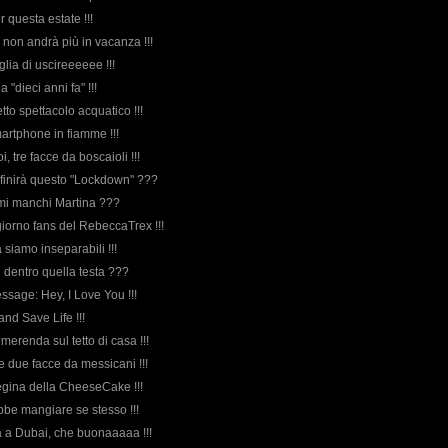
r questa estate !!!
i non andrà più in vacanza !!!
lia di uscireeeeee !!!
a "dieci anni fa" !!!
tto spettacolo acquatico !!!
martphone in fiamme !!!
i, tre facce da boscaioli !!!
finirà questo "Lockdown" ???
 mi manchi Martina ???
ngiorno fans del RebeccaTrex !!!
 siamo inseparabili !!!
i dentro quella testa ???
ssage: Hey, I Love You !!!
and Save Life !!!
a merenda sul tetto di casa !!!
lle due facce da messicani !!!
 regina della CheeseCake !!!
ebbe mangiare se stesso !!!
ta a Dubai, che buonaaaaa !!!