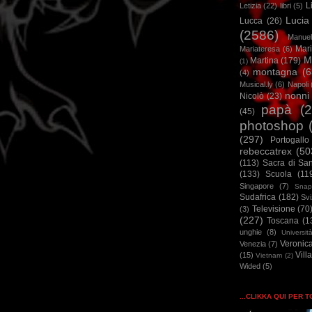
L
Letizia
(22)
libri
(5)
Lucia
Lucca
(26)
(2586)
Manuel
Mar
Mariateresa
(6)
M
Martina
(179)
(1)
montagna
(6
(4)
Musical.ly
(6)
Napoli
nonni
Nicolò
(23)
papà
(
(45)
photoshop
(297)
Portogallo
rebeccatrex
(50
(113)
Sacra di Sa
(133)
Scuola
(11
Singapore
(7)
Snap
Sudafrica
(182)
Sv
Televisione
(70
(3)
(227)
Toscana
(1
unghie
(8)
Universit
Veronic
Venezia
(7)
Vill
(15)
Vietnam
(2)
Wided
(5)
...CLIKKA QUI PER 