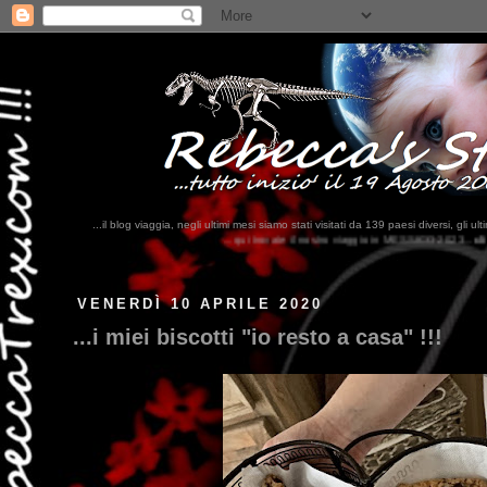
...il blog viaggia, negli ultimi mesi siamo stati visitati da 139 paesi diversi, 
...qui trovate il nostro viaggio in MESSICO 2023...
clikka qui !!!
VENERDÌ 10 APRILE 2020
...i miei biscotti "io resto a casa" !!!