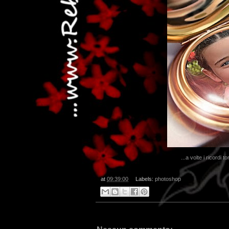
...a volte i ricordi
at
09:39:00
Labels:
photoshop