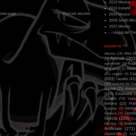
2010 Mexico
2010 Iceland
ome page
Post più vecchio
2009 Mexico
2008 South Afri
2007 Mexico
...i viaggi del Tre
ETICHETTE
Alex
(
Alessia
(19)
Animali
(303
(3)
automobile
(7)
Avigl
bicic
(44)
Belize
(2)
Ca
(21)
camper
(9)
(593)
cavallo
(43)
(35)
concerti
(9)
Cor
Davide
(25)
disegn
(183)
Emanuele
(
Quattro
(74)
Feder
forlivesi
(23)
Fra
Germa
Gabriele
(7)
Giorda
Ginevra
(7)
Grecia
(229)
Gu
Indon
Hip-Hop
(3)
Artificiale
(271)
JoyadeVilla
(8)
Junk