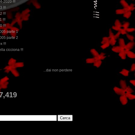
14-2020 !!!
3 !!!
2 !!!
 !!!
0 !!!
2005 parte 1
2005 parte 2
x !!!
lla cicciona !!!
...dai non perdere tempo, clikka "qui", c'è il meglio del www.rebeccatrex.com
E
7,419