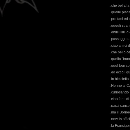
...che bella l
...quelle piac
...profumi ed
...quegli stran
...ehiiiiiiiiiii
...passaggio 
...ciao amici
...che bello c
...quella "tra
...quel tour c
...ed eccoli qu
...in biciclett
...Hennè al Ca
...curiosando 
...ciao fans di
...papà cancel
...ma il Born
...now, is offi
...la Francige