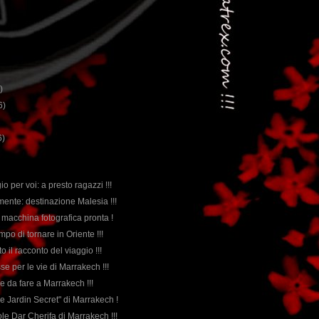
)
6)
6)
o per voi: a presto ragazzi !!!
lmente: destinazione Malesia !!!
, macchina fotografica pronta !
mpo di tornare in Oriente !!!
to il racconto del viaggio !!!
esse per le vie di Marrakech !!!
ose da fare a Marrakech !!!
Le Jardin Secret" di Marrakech !
vole Dar Cherifa di Marrakech !!!