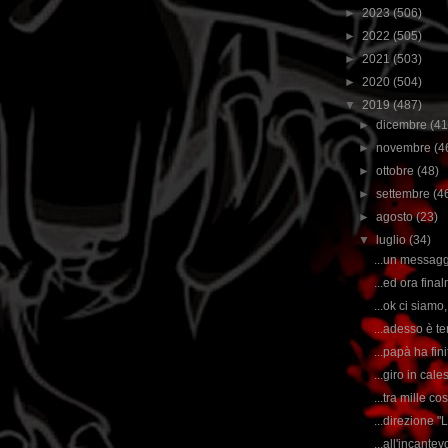
►
2023
(506)
►
2022
(505)
►
2021
(503)
►
2020
(504)
▼
2019
(487)
►
dicembre
(41
►
novembre
(4
►
ottobre
(48)
►
settembre
(4
►
agosto
(23)
▼
luglio
(34)
...un messaggi
...ed ora fina
...ok ci siamo
...adesso è te
...papà ha fini
...giro in cal
...tra mille c
...direzione "
...all'incante