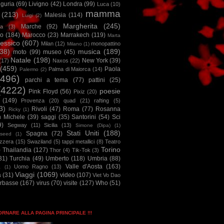
iguria
(69)
Livigno
(42)
Londra
(99)
Luca
(10)
mamma
(213)
Malesia
(114)
Luigi
(2)
Margherita
(245)
Marche
(92)
a
(3)
io
(184)
Marocco
(23)
Marrakech
(119)
Marta
essico
(607)
Milan
(12)
monopattino
Milano
(1)
38)
musica
(189)
moto
(99)
museo
(45)
Natale
(198)
New York
(39)
(17)
Naxos
(22)
(459)
Paola
Palma di Maiorca
(14)
Palermo
(2)
2496)
parchi a tema
(77)
pattini
(25)
(4222)
poesie
Pink Floyd
(56)
Pixiz
(20)
(149)
Provenza
(20)
quad
(21)
rafting
(5)
3)
Rivoli
(47)
Roma
(77)
Rosanna
Ricky
(1)
n Michele
(39)
saggi
(35)
Santorini
(54)
Sci
9)
Segway
(11)
Sicilia
(13)
Simone (Dipa)
(1)
Stati Uniti
(188)
Spagna
(72)
seed
(1)
izzera
(15)
Swaziland
(5)
tappi metallici
(8)
Teatro
Torino
)
Thailandia
(127)
Thor
(4)
Tik-Tok
(3)
31)
Turchia
(49)
Umberto
(118)
Umbria
(88)
Valle d'Aosta
(163)
Uomo Ragno
(13)
à
(1)
Viaggi
(1069)
a
(31)
video
(107)
Viet Vo Dao
arbasse
(167)
virus
(70)
visite
(127)
Who
(51)
TORNARE ALLA PAGINA PRINCIPALE !!!