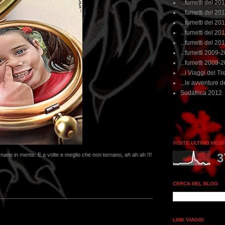
...fumetti del 20
...fumetti del 201
...fumetti del 201
...fumetti del 2011
...fumetti del 201
...fumetti 2009-
...fumetti 2009-
...i Viaggi del Tre
...le avventure de
Sudafrica 2012
VISITE ULTIMO MES
3
 tornano in mente. E a volte e meglio che non tornano, ah ah ah !!!
CERCA NEL BLOG
LINK VIAGGI