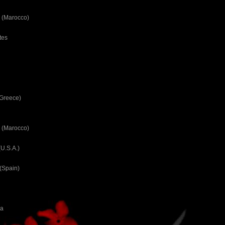
 (Marocco)
tes
(Greece)
 (Marocco)
U.S.A.)
(Spain)
ca