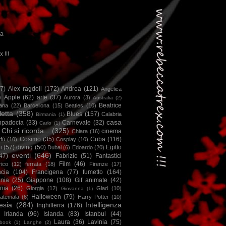
ca
x !!!
67)
Alex ragdoll
(172)
Andrea
(121)
Angelica
)
Apple
(62)
arte
(37)
Aurora
(3)
Australia
(2)
Beatrice
iana
(22)
Barcellona
(15)
Beatles
(10)
letta
(358)
Blues
(157)
Calabria
Birmania
(1)
casa
ppadocia
(33)
Carnevale
(32)
Carlo
(1)
Chi si ricorda...
(325)
cinema
Chiara
(16)
Cosimo
(35)
Cuba
(116)
fù
(10)
Cosplay
(10)
i
(57)
diving
(50)
Egitto
Dubai
(6)
Edoardo
(20)
eventi
(646)
47)
Fabrizio
(51)
Fantastici
Film
(46)
ico
(12)
ferrata
(18)
Firenze
(17)
ncia
(104)
Francigena
(77)
fumetto
(164)
nia
(25)
Giappone
(108)
Gif animate
(42)
nia
(26)
Giorgia
(12)
Glad
(10)
Giovanna
(1)
Halloween
(79)
atemala
(6)
Harry Potter
(10)
esia
(284)
Intelligenza
Inghilterra
(176)
Irlanda
(96)
Islanda
(83)
Istanbul
(44)
Laura
(36)
Lavinia
(75)
book
(1)
Langhe
(2)