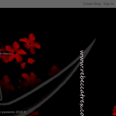
Giordania...
!
 passione 2018 !!!