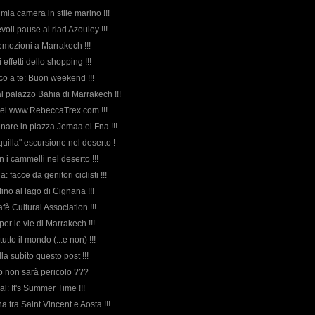
a mia camera in stile marino !!!
evoli pause al riad Azouley !!!
 emozioni a Marrakech !!!
i effetti dello shopping !!!
i dico a te: Buon weekend !!!
al palazzo Bahia di Marrakech !!!
 del www.RebeccaTrex.com !!!
enare in piazza Jemaa el Fna !!!
nquilla" escursione nel deserto !
on i cammelli nel deserto !!!
a: facce da genitori ciclisti !!!
a fino al lago di Cignana !!!
fè Cultural Association !!!
per le vie di Marrakech !!!
 tutto il mondo (...e non) !!!
la subito questo post !!!
eo non sarà pericolo ???
cial: It's Summer Time !!!
na tra Saint Vincent e Aosta !!!