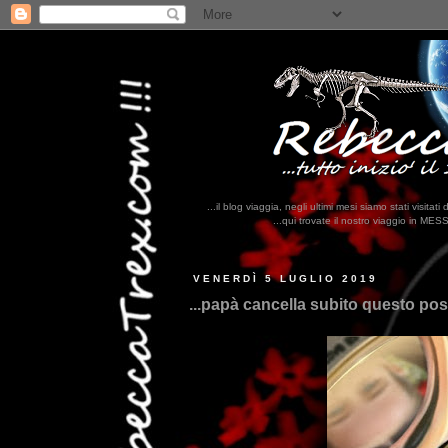
...il blog viaggia, negli ultimi mesi siamo stati visi
...qui trovate il nostro viaggio in MESSICO 2023...
clikka qui !!!
VENERDÌ 5 LUGLIO 2019
...papà cancella subito questo post