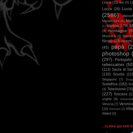
L
Letizia
(22)
libri
(5)
Lucia
Lucca
(26)
(2586)
Manuel
Mar
Mariateresa
(6)
M
Martina
(179)
(1)
montagna
(6
(4)
Musical.ly
(6)
Napoli
nonni
Nicolò
(23)
papà
(
(45)
photoshop
(297)
Portogallo
rebeccatrex
(50
(113)
Sacra di Sa
(133)
Scuola
(11
Singapore
(7)
Snap
Sudafrica
(182)
Sv
Televisione
(70
(3)
(227)
Toscana
(1
unghie
(8)
Universit
Veronic
Venezia
(7)
Vill
(15)
Vietnam
(2)
Wided
(5)
...CLIKKA QUI PER 