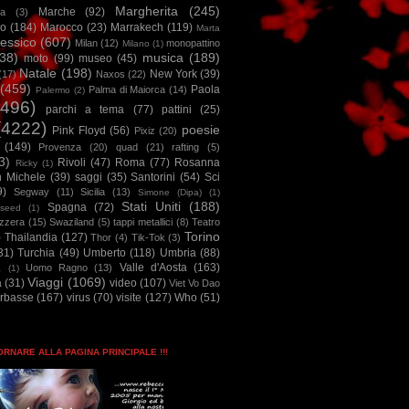
Margherita
(245)
Marche
(92)
a
(3)
io
(184)
Marocco
(23)
Marrakech
(119)
Marta
essico
(607)
Milan
(12)
monopattino
Milano
(1)
38)
musica
(189)
moto
(99)
museo
(45)
Natale
(198)
New York
(39)
(17)
Naxos
(22)
(459)
Paola
Palma di Maiorca
(14)
Palermo
(2)
2496)
parchi a tema
(77)
pattini
(25)
(4222)
poesie
Pink Floyd
(56)
Pixiz
(20)
(149)
Provenza
(20)
quad
(21)
rafting
(5)
3)
Rivoli
(47)
Roma
(77)
Rosanna
Ricky
(1)
n Michele
(39)
saggi
(35)
Santorini
(54)
Sci
9)
Segway
(11)
Sicilia
(13)
Simone (Dipa)
(1)
Stati Uniti
(188)
Spagna
(72)
seed
(1)
izzera
(15)
Swaziland
(5)
tappi metallici
(8)
Teatro
Torino
)
Thailandia
(127)
Thor
(4)
Tik-Tok
(3)
31)
Turchia
(49)
Umberto
(118)
Umbria
(88)
Valle d'Aosta
(163)
Uomo Ragno
(13)
à
(1)
Viaggi
(1069)
a
(31)
video
(107)
Viet Vo Dao
arbasse
(167)
virus
(70)
visite
(127)
Who
(51)
TORNARE ALLA PAGINA PRINCIPALE !!!