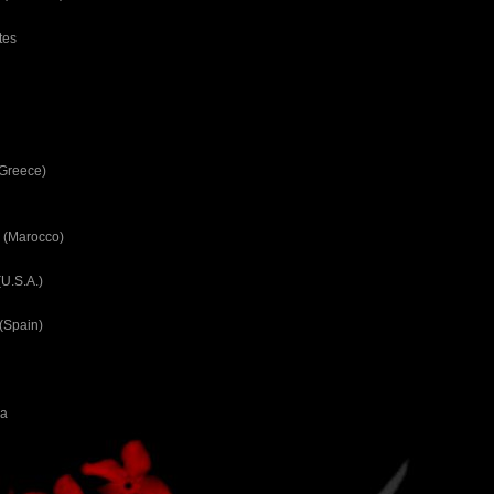
tes
(Greece)
 (Marocco)
U.S.A.)
(Spain)
ca