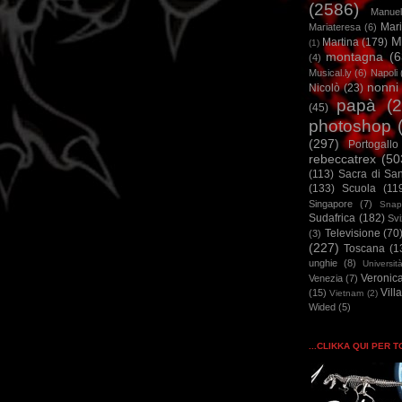
(2586)
Manuel
Mar
Mariateresa
(6)
M
Martina
(179)
(1)
montagna
(6
(4)
Musical.ly
(6)
Napoli
nonni
Nicolò
(23)
papà
(
(45)
photoshop
(297)
Portogallo
rebeccatrex
(50
(113)
Sacra di Sa
(133)
Scuola
(11
Singapore
(7)
Snap
Sudafrica
(182)
Sv
Televisione
(70
(3)
(227)
Toscana
(1
unghie
(8)
Universit
Veronic
Venezia
(7)
Vill
(15)
Vietnam
(2)
Wided
(5)
...CLIKKA QUI PER 