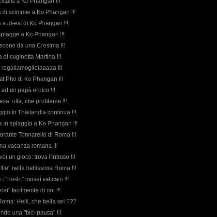
cktails a Ko Phangan !!!
ia di scimmie a Ko Phangan !!!
a sud-est di Ko Phangan !!!
i spiagge a Ko Phangan !!!
: scene da una Cresima !!!
a di cuginetta Martina !!!
: regaliamoglielaaaaa !!!
Wat Pho di Ko Phangan !!!
 ad un papà eroico !!!
casa: uffa, che problema !!!
aggio in Thailandia continua !!!
ta in spiaggia a Ko Phangan !!!
istorante Tonnarello di Roma !!!
 una vacanza romana !!!
oi un gioco: trova l'intruso !!!
elfie" nella bellissima Roma !!!
 i "nostri" musei vaticani !!!
rerai" facilmente di noi !!!
Roma: Heiii, che bella sei ???
rende una "bici-pausa" !!!