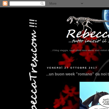
...il blog viaggia, negli ultimi mesi siamo stati visi
VENERDÌ 27 OTTOBRE 2017
...un buon week "romano" da noi tr