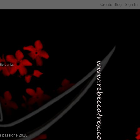
Giordania...
!
 passione 2018 !!!