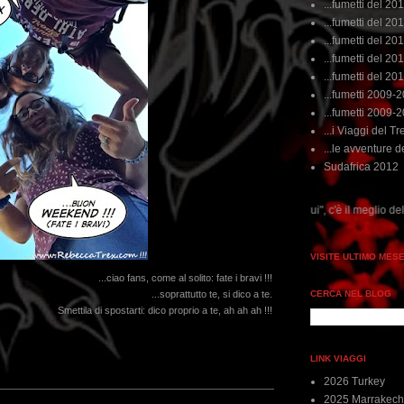
...fumetti del 20
...fumetti del 201
...fumetti del 201
...fumetti del 2011
...fumetti del 201
...fumetti 2009-
...fumetti 2009-
...i Viaggi del Tre
...le avventure de
Sudafrica 2012
...dai non perdere tempo, clikka "qui", c'è il meglio del www.rebeccatrex.com
VISITE ULTIMO MES
...ciao fans, come al solito: fate i bravi !!!
CERCA NEL BLOG
...soprattutto te, si dico a te.
Smettila di spostarti: dico proprio a te, ah ah ah !!!
LINK VIAGGI
2026 Turkey
2025 Marrakech