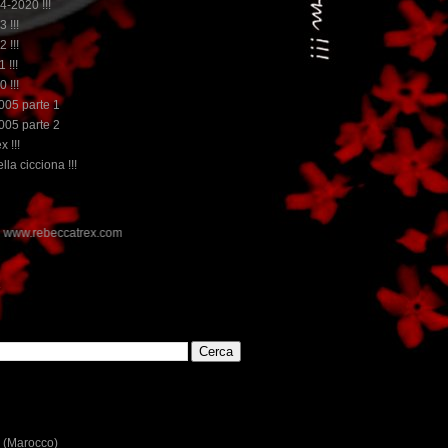
14-2020 !!!
3 !!!
2 !!!
 !!!
0 !!!
2005 parte 1
2005 parte 2
x !!!
lla cicciona !!!
E
 (Marocco)