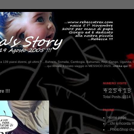
tati da 139 paesi diversi, gli ultimi ? ...Bahrein, Somalia, Cambogia, Bahamas, Rep. Congo, Uganda, 
...qui trovate il nostro viaggio in MESSICO 2023...
clikka qui !!!
NUMERO VISITE
e !!!
Total Posts :9314
PAGINE
Home page
...chi si ricorda !!
...PhotoShop che