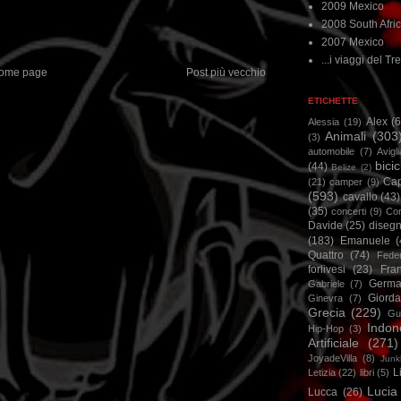
2009 Mexico
2008 South Afri
2007 Mexico
...i viaggi del Tre
ome page
Post più vecchio
ETICHETTE
Alex
(
Alessia
(19)
Animali
(303
(3)
automobile
(7)
Avigl
bicic
(44)
Belize
(2)
Ca
(21)
camper
(9)
(593)
cavallo
(43)
(35)
concerti
(9)
Cor
Davide
(25)
disegn
(183)
Emanuele
(
Quattro
(74)
Feder
forlivesi
(23)
Fra
Germa
Gabriele
(7)
Giorda
Ginevra
(7)
Grecia
(229)
Gu
Indon
Hip-Hop
(3)
Artificiale
(271)
JoyadeVilla
(8)
Junk
L
Letizia
(22)
libri
(5)
Lucia
Lucca
(26)