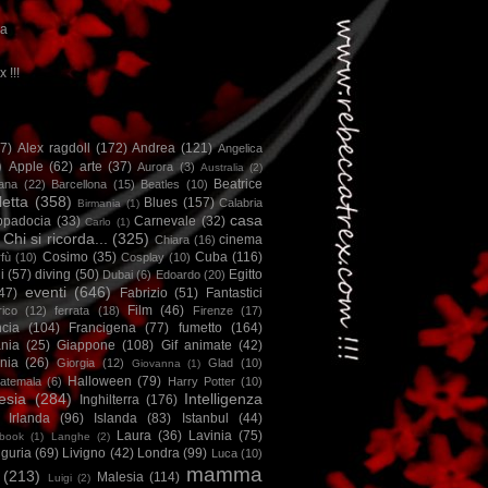
ca
x !!!
67)
Alex ragdoll
(172)
Andrea
(121)
Angelica
)
Apple
(62)
arte
(37)
Aurora
(3)
Australia
(2)
Beatrice
iana
(22)
Barcellona
(15)
Beatles
(10)
letta
(358)
Blues
(157)
Calabria
Birmania
(1)
casa
ppadocia
(33)
Carnevale
(32)
Carlo
(1)
Chi si ricorda...
(325)
cinema
Chiara
(16)
Cosimo
(35)
Cuba
(116)
fù
(10)
Cosplay
(10)
i
(57)
diving
(50)
Egitto
Dubai
(6)
Edoardo
(20)
eventi
(646)
47)
Fabrizio
(51)
Fantastici
Film
(46)
ico
(12)
ferrata
(18)
Firenze
(17)
ncia
(104)
Francigena
(77)
fumetto
(164)
nia
(25)
Giappone
(108)
Gif animate
(42)
nia
(26)
Giorgia
(12)
Glad
(10)
Giovanna
(1)
Halloween
(79)
atemala
(6)
Harry Potter
(10)
esia
(284)
Intelligenza
Inghilterra
(176)
Irlanda
(96)
Islanda
(83)
Istanbul
(44)
Laura
(36)
Lavinia
(75)
book
(1)
Langhe
(2)
iguria
(69)
Livigno
(42)
Londra
(99)
Luca
(10)
mamma
(213)
Malesia
(114)
Luigi
(2)