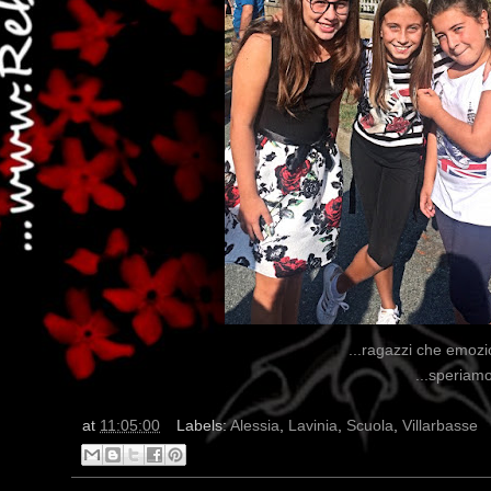
...ragazzi che emozio
...speriamo
at
11:05:00
Labels:
Alessia
,
Lavinia
,
Scuola
,
Villarbasse