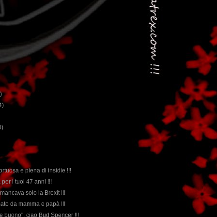
)
4)
0)
tortuosa e piena di insidie !!!
per i tuoi 47 anni !!!
 mancava solo la Brexit !!!
amato da mamma e papà !!!
te buono", ciao Bud Spencer !!!