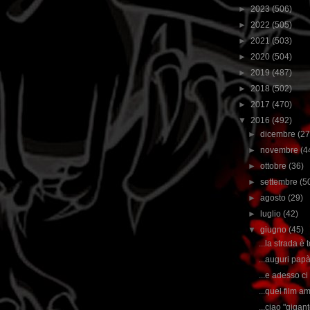
►
2023
(506)
►
2022
(505)
►
2021
(503)
►
2020
(504)
►
2019
(487)
►
2018
(502)
►
2017
(470)
▼
2016
(492)
►
dicembre
(27
►
novembre
(4
►
ottobre
(36)
►
settembre
(5
►
agosto
(29)
►
luglio
(42)
▼
giugno
(45)
...la strada è 
...auguri papà 
...e adesso ci
...quel film 
...ciao "gigan