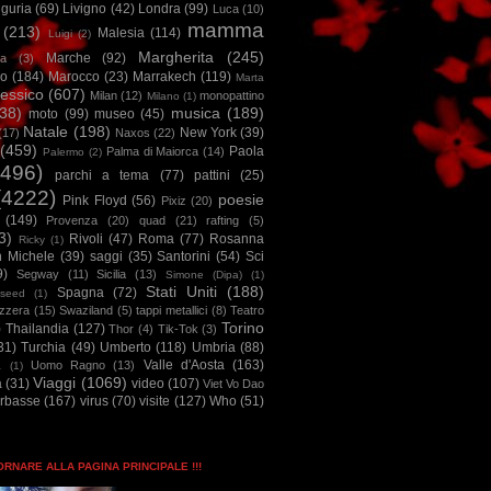
iguria
(69)
Livigno
(42)
Londra
(99)
Luca
(10)
mamma
(213)
Malesia
(114)
Luigi
(2)
Margherita
(245)
Marche
(92)
a
(3)
io
(184)
Marocco
(23)
Marrakech
(119)
Marta
essico
(607)
Milan
(12)
monopattino
Milano
(1)
38)
musica
(189)
moto
(99)
museo
(45)
Natale
(198)
New York
(39)
(17)
Naxos
(22)
(459)
Paola
Palma di Maiorca
(14)
Palermo
(2)
2496)
parchi a tema
(77)
pattini
(25)
(4222)
poesie
Pink Floyd
(56)
Pixiz
(20)
(149)
Provenza
(20)
quad
(21)
rafting
(5)
3)
Rivoli
(47)
Roma
(77)
Rosanna
Ricky
(1)
n Michele
(39)
saggi
(35)
Santorini
(54)
Sci
9)
Segway
(11)
Sicilia
(13)
Simone (Dipa)
(1)
Stati Uniti
(188)
Spagna
(72)
seed
(1)
izzera
(15)
Swaziland
(5)
tappi metallici
(8)
Teatro
Torino
)
Thailandia
(127)
Thor
(4)
Tik-Tok
(3)
31)
Turchia
(49)
Umberto
(118)
Umbria
(88)
Valle d'Aosta
(163)
Uomo Ragno
(13)
à
(1)
Viaggi
(1069)
a
(31)
video
(107)
Viet Vo Dao
arbasse
(167)
virus
(70)
visite
(127)
Who
(51)
TORNARE ALLA PAGINA PRINCIPALE !!!