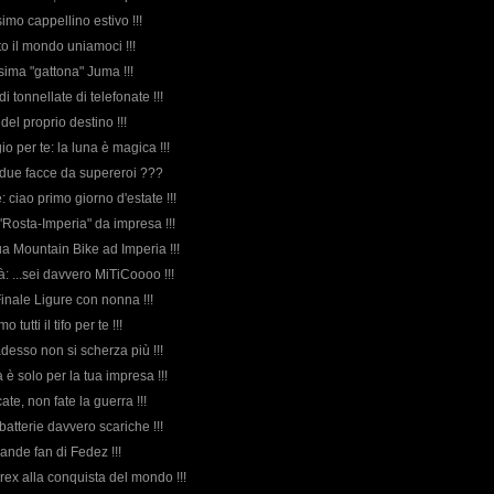
ssimo cappellino estivo !!!
tto il mondo uniamoci !!!
ssima "gattona" Juma !!!
di tonnellate di telefonate !!!
 del proprio destino !!!
o per te: la luna è magica !!!
due facce da supereroi ???
e: ciao primo giorno d'estate !!!
o "Rosta-Imperia" da impresa !!!
ua Mountain Bike ad Imperia !!!
: ...sei davvero MiTiCoooo !!!
Finale Ligure con nonna !!!
 tutti il tifo per te !!!
adesso non si scherza più !!!
 è solo per la tua impresa !!!
cate, non fate la guerra !!!
batterie davvero scariche !!!
ande fan di Fedez !!!
rex alla conquista del mondo !!!