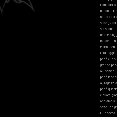
...il mio belli
...bimbe di tu
...addio belli
...sono giorni 
...sul sentiero
...un messaggi
...ma avremo 
...e finalment
...il tatuaggi
...papà e la s
...grande papà
...ok, sono a 
...papà facciamo
...ok ragazzi 
...papà questa
...e allora gio
...abbiamo le 
...sono una gr
...il RebeccaT