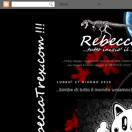
...il blog viaggia, negli ultimi mesi siamo stati visi
...qui trovate il nostro viaggio in MESSICO 2023...
clikka qui !!!
LUNEDÌ 27 GIUGNO 2016
...bimbe di tutto il mondo uniamoci 