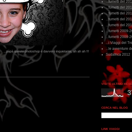
...fumetti del 20
...fumetti del 201
...fumetti del 201
...fumetti del 2011
...fumetti del 201
...fumetti 2009-
...fumetti 2009-
...i Viaggi del Tre
...le avventure de
...papà questo photoshop è davvero inquietante, ah ah ah !!!
Sudafrica 2012
...dai no
VISITE ULTIMO MES
3
CERCA NEL BLOG
LINK VIAGGI