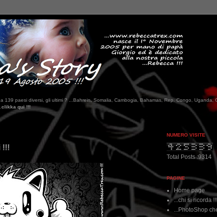
tati da 139 paesi diversi, gli ultimi ? ...Bahrein, Somalia, Cambogia, Bahamas, Rep. Congo, Uganda, 
NUMERO VISITE
!!!
Total Posts :9314
PAGINE
Home page
...chi si ricorda !!
...PhotoShop che