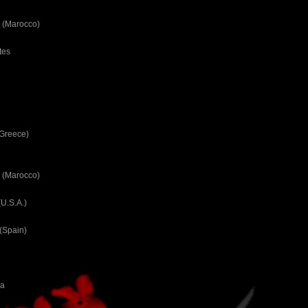
 (Marocco)
tes
(Greece)
 (Marocco)
U.S.A.)
(Spain)
ca