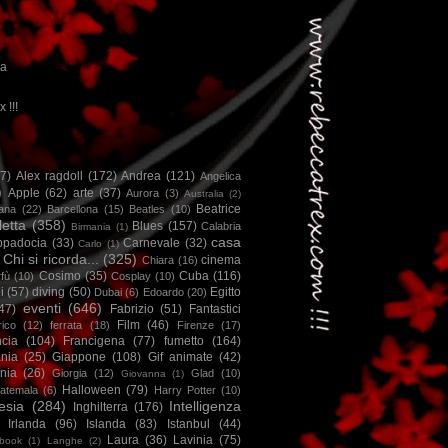
ca
x !!!
67)
Alex ragdoll
(172)
Andrea
(121)
Angelica
)
Apple
(62)
arte
(37)
Aurora
(3)
Australia
(2)
Beatrice
iana
(22)
Barcellona
(15)
Beatles
(10)
letta
(358)
Blues
(157)
Calabria
Birmania
(1)
casa
ppadocia
(33)
Carnevale
(32)
Carlo
(1)
Chi si ricorda...
(325)
cinema
Chiara
(16)
Cosimo
(35)
Cuba
(116)
fù
(10)
Cosplay
(10)
i
(57)
diving
(50)
Egitto
Dubai
(6)
Edoardo
(20)
eventi
(646)
47)
Fabrizio
(51)
Fantastici
Film
(46)
ico
(12)
ferrata
(18)
Firenze
(17)
ncia
(104)
Francigena
(77)
fumetto
(164)
nia
(25)
Giappone
(108)
Gif animate
(42)
nia
(26)
Giorgia
(12)
Glad
(10)
Giovanna
(1)
Halloween
(79)
atemala
(6)
Harry Potter
(10)
esia
(284)
Intelligenza
Inghilterra
(176)
Irlanda
(96)
Islanda
(83)
Istanbul
(44)
Laura
(36)
Lavinia
(75)
book
(1)
Langhe
(2)