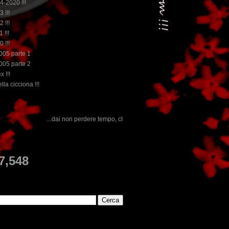
14-2020 !!!
3 !!!
2 !!!
 !!!
0 !!!
2005 parte 1
2005 parte 2
x !!!
lla cicciona !!!
n perdere tempo, clikka "qui", c'è il meglio del www.rebeccatrex.com
E
7,548