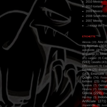
2010 Mexico
2010 Iceland
2009 Mexico
2008 South Afri
2007 Mexico
...i viaggi del Tre
ETICHETTE
Alex
(
Alessia
(19)
Animali
(303
(3)
automobile
(7)
Avigl
bicic
(44)
Belize
(2)
Ca
(21)
camper
(9)
(593)
cavallo
(43)
(35)
concerti
(9)
Cor
Davide
(25)
disegn
(183)
Emanuele
(
Quattro
(74)
Feder
forlivesi
(23)
Fra
Germa
Gabriele
(7)
Giorda
Ginevra
(7)
Grecia
(229)
Gu
Indon
Hip-Hop
(3)
Artificiale
(271)
JoyadeVilla
(8)
Junk