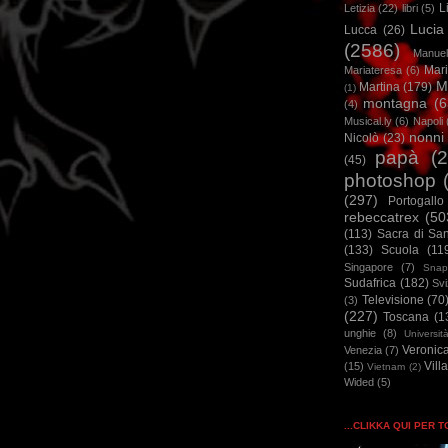
L
Letizia
(22)
libri
(5)
Lucia
Lucca
(26)
(2586)
Manuel
Mar
Mariateresa
(6)
M
Martina
(179)
(1)
montagna
(6
(4)
Musical.ly
(6)
Napoli
nonni
Nicolò
(23)
papà
(
(45)
photoshop
(297)
Portogallo
rebeccatrex
(50
(113)
Sacra di Sa
(133)
Scuola
(11
Singapore
(7)
Snap
Sudafrica
(182)
Sv
Televisione
(70
(3)
(227)
Toscana
(1
unghie
(8)
Universit
Veronic
Venezia
(7)
Vill
(15)
Vietnam
(2)
Wided
(5)
...CLIKKA QUI PER 