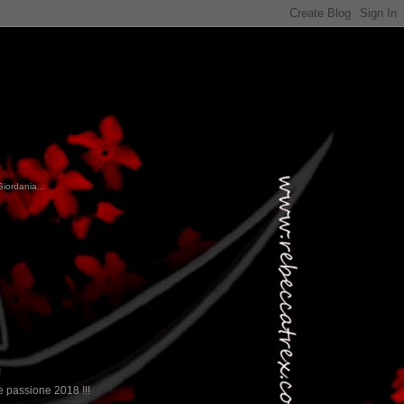
Giordania...
!
 passione 2018 !!!