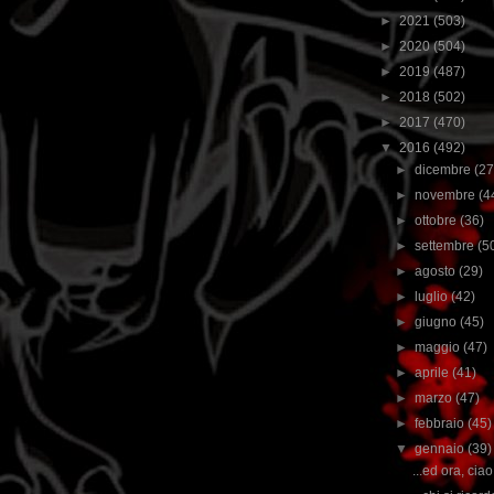
►
2021
(503)
►
2020
(504)
►
2019
(487)
►
2018
(502)
►
2017
(470)
▼
2016
(492)
►
dicembre
(27
►
novembre
(4
►
ottobre
(36)
►
settembre
(5
►
agosto
(29)
►
luglio
(42)
►
giugno
(45)
►
maggio
(47)
►
aprile
(41)
►
marzo
(47)
►
febbraio
(45)
▼
gennaio
(39)
...ed ora, ciao