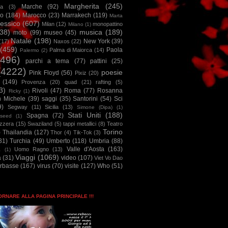
Margherita
(245)
Marche
(92)
a
(3)
io
(184)
Marocco
(23)
Marrakech
(119)
Marta
essico
(607)
Milan
(12)
monopattino
Milano
(1)
38)
musica
(189)
moto
(99)
museo
(45)
Natale
(198)
New York
(39)
(17)
Naxos
(22)
(459)
Paola
Palma di Maiorca
(14)
Palermo
(2)
2496)
parchi a tema
(77)
pattini
(25)
(4222)
poesie
Pink Floyd
(56)
Pixiz
(20)
(149)
Provenza
(20)
quad
(21)
rafting
(5)
3)
Rivoli
(47)
Roma
(77)
Rosanna
Ricky
(1)
n Michele
(39)
saggi
(35)
Santorini
(54)
Sci
9)
Segway
(11)
Sicilia
(13)
Simone (Dipa)
(1)
Stati Uniti
(188)
Spagna
(72)
seed
(1)
izzera
(15)
Swaziland
(5)
tappi metallici
(8)
Teatro
Torino
)
Thailandia
(127)
Thor
(4)
Tik-Tok
(3)
31)
Turchia
(49)
Umberto
(118)
Umbria
(88)
Valle d'Aosta
(163)
Uomo Ragno
(13)
à
(1)
Viaggi
(1069)
a
(31)
video
(107)
Viet Vo Dao
arbasse
(167)
virus
(70)
visite
(127)
Who
(51)
TORNARE ALLA PAGINA PRINCIPALE !!!