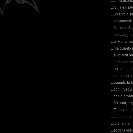
...chi si ric
...follia e risa
...un'altro dis
...salviamoci: 
...Misteri e S
...messaggio a
...al Monginev
...ma quanto 
...a voi tutti
...le foto del
...ho studiato
...sono una su
...quando la l
...con il Segwa
...che giornat
...50 anni, au
...Torino con 
...che bello i
...io e la mam
...eccoli i mie