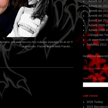
...fumetti del 20
...fumetti del 201
...fumetti del 201
...fumetti del 2011
...fumetti del 201
...fumetti 2009-
...fumetti 2009-
...i Viaggi del Tre
...le avventure de
ncertene, non puoi davvero fare nulla per impedirlo, ah ah ah !!!
Sudafrica 2012
...a proposito, Popular la la la lalalà Pupular....
 non perdere tempo, clikka "qui", c'è il meglio del www.rebeccatrex.com
VISITE ULTIMO MES
CERCA NEL BLOG
LINK VIAGGI
2026 Turkey
2025 Marrakech