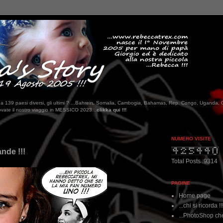
tati da 139 paesi diversi, gli ultimi ? ...Bahrein, Somalia, Cambogia, Bahamas, Rep. Congo, Uganda, 
ICO 2023...
clikka qui !!!
NUMERO VISITE
nde !!!
Total Posts :9314
PAGINE
Home page
...chi si ricorda !!
...PhotoShop che