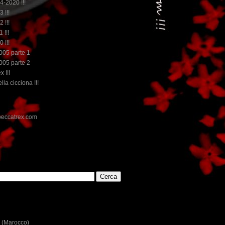
14-2020 !!!
3 !!!
2 !!!
 !!!
0 !!!
2005 parte 1
2005 parte 2
x !!!
lla cicciona !!!
E
 (Marocco)