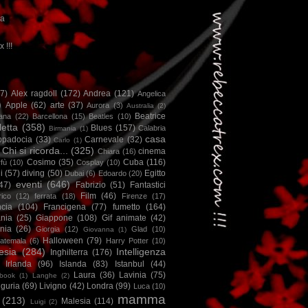
ca
x !!!
67)
Alex ragdoll
(172)
Andrea
(121)
Angelica
)
Apple
(62)
arte
(37)
Aurora
(3)
Australia
(2)
Beatrice
iana
(22)
Barcellona
(15)
Beatles
(10)
letta
(358)
Blues
(157)
Calabria
Birmania
(1)
casa
ppadocia
(33)
Carnevale
(32)
Carlo
(1)
Chi si ricorda...
(325)
cinema
Chiara
(16)
Cosimo
(35)
Cuba
(116)
fù
(10)
Cosplay
(10)
i
(57)
diving
(50)
Egitto
Dubai
(6)
Edoardo
(20)
eventi
(646)
47)
Fabrizio
(51)
Fantastici
Film
(46)
ico
(12)
ferrata
(18)
Firenze
(17)
ncia
(104)
Francigena
(77)
fumetto
(164)
nia
(25)
Giappone
(108)
Gif animate
(42)
nia
(26)
Giorgia
(12)
Glad
(10)
Giovanna
(1)
Halloween
(79)
atemala
(6)
Harry Potter
(10)
esia
(284)
Intelligenza
Inghilterra
(176)
Irlanda
(96)
Islanda
(83)
Istanbul
(44)
Laura
(36)
Lavinia
(75)
book
(1)
Langhe
(2)
iguria
(69)
Livigno
(42)
Londra
(99)
Luca
(10)
mamma
(213)
Malesia
(114)
Luigi
(2)