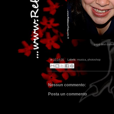
...papà devi convi
...dai
at
10:14:00
Labels:
musica
,
photoshop
Nessun commento:
Posta un commento