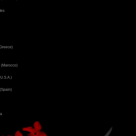
tes
(Greece)
 (Marocco)
U.S.A.)
(Spain)
ca