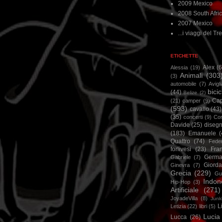
2009 Mexico
2008 South Afri
2007 Mexico
...i viaggi del Tre
ETICHETTE
Alex
(
Alessia
(19)
Animali
(303
(3)
automobile
(7)
Avigl
bicic
(44)
Belize
(2)
Ca
(21)
camper
(9)
(593)
cavallo
(43)
(35)
concerti
(9)
Cor
Davide
(25)
disegn
(183)
Emanuele
(
Quattro
(74)
Feder
forlivesi
(23)
Fra
Germa
Gabriele
(7)
Giorda
Ginevra
(7)
Grecia
(229)
Gu
Indon
Hip-Hop
(3)
Artificiale
(271)
JoyadeVilla
(8)
Junk
L
Letizia
(22)
libri
(5)
Lucia
Lucca
(26)