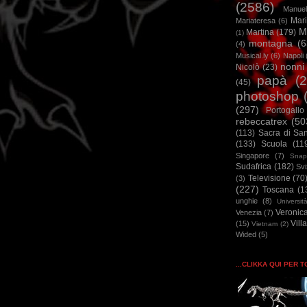
(2586)
Manuel
Mar
Mariateresa
(6)
M
Martina
(179)
(1)
montagna
(6
(4)
Musical.ly
(6)
Napoli
nonni
Nicolò
(23)
papà
(
(45)
photoshop
(297)
Portogallo
rebeccatrex
(50
(113)
Sacra di Sa
(133)
Scuola
(11
Singapore
(7)
Snap
Sudafrica
(182)
Sv
Televisione
(70
(3)
(227)
Toscana
(1
unghie
(8)
Universit
Veronic
Venezia
(7)
Vill
(15)
Vietnam
(2)
Wided
(5)
...CLIKKA QUI PER 