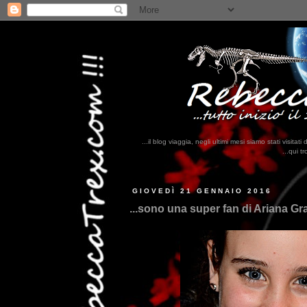
...il blog viaggia, negli ultimi mesi siamo stati visi
...qui trovate il nostro viaggio in MESS
GIOVEDÌ 21 GENNAIO 2016
...sono una super fan di Ariana Gra