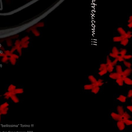
)
4)
0)
 "bellissima" Torino !!!