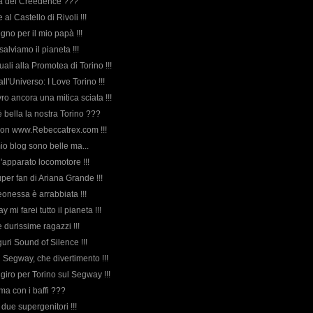
orda dei Creedence ???
te al Castello di Rivoli !!!
egno per il mio papà !!!
salviamo il pianeta !!!
quali alla Promotea di Torino !!!
ll'Universo: I Love Torino !!!
ro ancora una mitica sciata !!!
è bella la nostra Torino ???
 buon www.Rebeccatrex.com !!!
 mio blog sono belle ma...
 l'apparato locomotore !!!
per fan di Ariana Grande !!!
eonessa è arrabbiata !!!
y mi farei tutto il pianeta !!!
e durissime ragazzi !!!
guri Sound of Silence !!!
il Segway, che divertimento !!!
n giro per Torino sul Segway !!!
ma con i baffi ???
i due supergenitori !!!