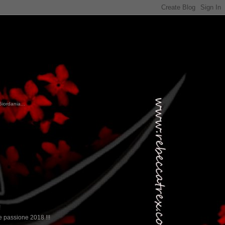
Giordania...
!
 passione 2018 !!!