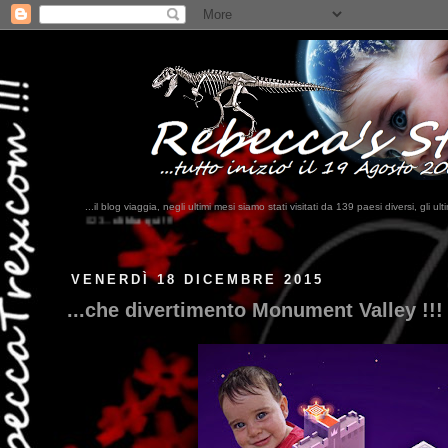
...il blog viaggia, negli ultimi me
? ...Bahrein, Somalia, Cambogi
VENERDÌ 18 DICEMBRE 2015
...che divertimento Monument Valley !!!